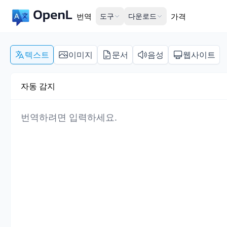
번역
도구
다운로드
가격
텍스트
이미지
문서
음성
웹사이트
자동 감지