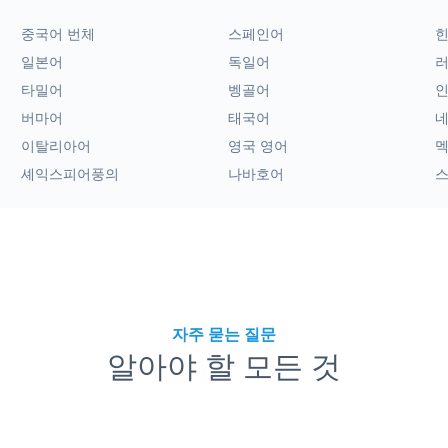
중국어 번체
스페인어
일본어
독일어
타밀어
벵골어
버마어
태국어
이탈리아어
영국 영어
멕
셰익스피어풍의
나바호어
자주 묻는 질문
알아야 할 모든 것