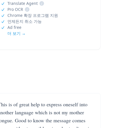
Translate Agent
i
Pro OCR
i
Chrome 확장 프로그램 지원
언제든지 취소 가능
Ad free
더 보기 →
his is of great help to express oneself into
another language which is not my mother
tongue. Good to know the message comes