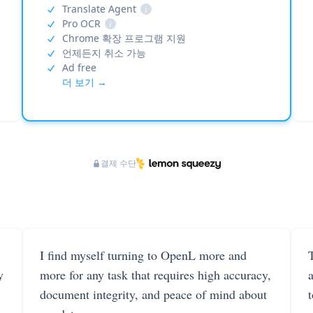
Translate Agent
i
Pro OCR
i
Chrome 확장 프로그램 지원
언제든지 취소 가능
Ad free
더 보기 →
결제 수단
I find myself turning to OpenL more and
T
y
more for any task that requires high accuracy,
document integrity, and peace of mind about