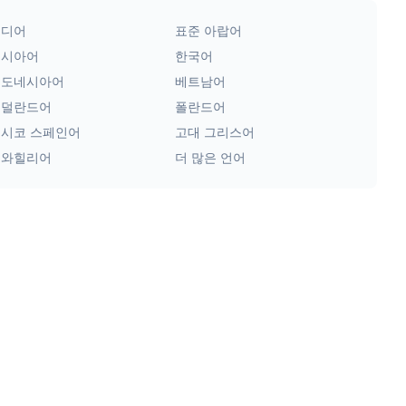
힌디어
표준 아랍어
러시아어
한국어
인도네시아어
베트남어
네덜란드어
폴란드어
시코 스페인어
고대 그리스어
스와힐리어
더 많은 언어