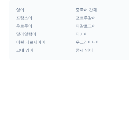
영어
중국어 간체
프랑스어
포르투갈어
우르두어
타갈로그어
말라얄람어
터키어
이란 페르시아어
우크라이나어
고대 영어
중세 영어