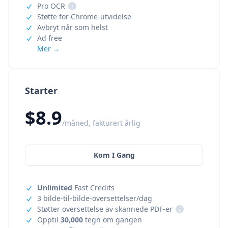
Pro OCR
i
Støtte for Chrome-utvidelse
Avbryt når som helst
Ad free
Mer →
Starter
$8.9
/måned, fakturert årlig
Kom I Gang
Unlimited
Fast Credits
3 bilde-til-bilde-oversettelser/dag
Støtter oversettelse av skannede PDF-er
i
Opptil
30,000
tegn om gangen