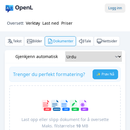
Logg inn
Oversett
Verktøy
Last ned
Priser
Tekst
Bilder
Dokumenter
Tale
Nettsider
Gjenkjenn automatisk
Trenger du perfekt formatering?
✨ Prøv Nå
Last opp eller slipp dokument for å oversette
Maks. filstørrelse
10
MB