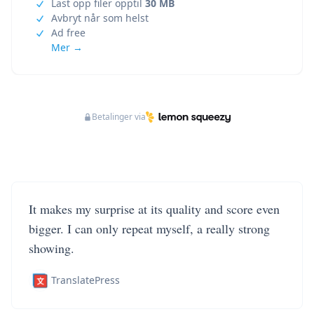
Last opp filer opptil
30 MB
Avbryt når som helst
Ad free
Mer →
Betalinger via
It makes my surprise at its quality and score even
bigger. I can only repeat myself, a really strong
showing.
TranslatePress