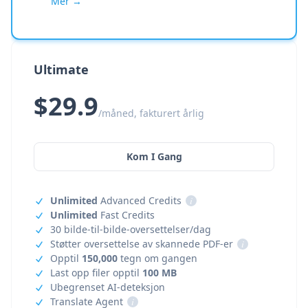
Mer →
Ultimate
$29.9
/måned, fakturert årlig
Kom I Gang
Unlimited
Advanced Credits
i
Unlimited
Fast Credits
30 bilde-til-bilde-oversettelser/dag
Støtter oversettelse av skannede PDF-er
i
Opptil
150,000
tegn om gangen
Last opp filer opptil
100 MB
Ubegrenset AI-deteksjon
Translate Agent
i