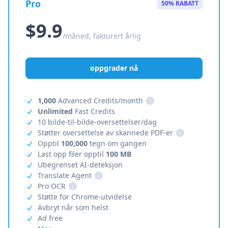
Pro
50% RABATT
$9.9
/måned, fakturert årlig
oppgrader nå
1,000
Advanced Credits/month
i
Unlimited
Fast Credits
10 bilde-til-bilde-oversettelser/dag
Støtter oversettelse av skannede PDF-er
i
Opptil
100,000
tegn om gangen
Last opp filer opptil
100 MB
Ubegrenset AI-deteksjon
Translate Agent
i
Pro OCR
i
Støtte for Chrome-utvidelse
Avbryt når som helst
Ad free