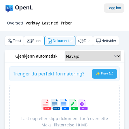
Logg inn
Oversett
Verktøy
Last ned
Priser
Tekst
Bilder
Dokumenter
Tale
Nettsider
Gjenkjenn automatisk
Trenger du perfekt formatering?
✨ Prøv Nå
Last opp eller slipp dokument for å oversette
Maks. filstørrelse
10
MB