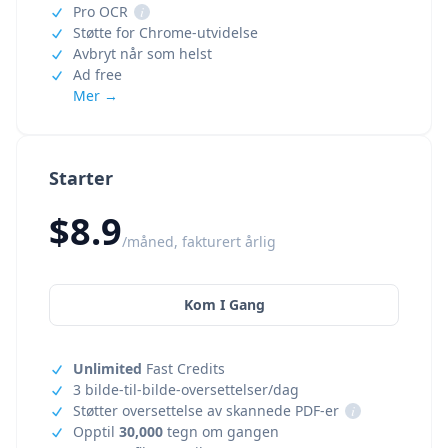
Pro OCR
i
Støtte for Chrome-utvidelse
Avbryt når som helst
Ad free
Mer →
Starter
$8.9
/måned, fakturert årlig
Kom I Gang
Unlimited
Fast Credits
3 bilde-til-bilde-oversettelser/dag
Støtter oversettelse av skannede PDF-er
i
Opptil
30,000
tegn om gangen