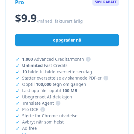
Pro
50% RABATT
$9.9
/måned, fakturert årlig
oppgrader nå
1,000
Advanced Credits/month
i
Unlimited
Fast Credits
10 bilde-til-bilde-oversettelser/dag
Støtter oversettelse av skannede PDF-er
i
Opptil
100,000
tegn om gangen
Last opp filer opptil
100 MB
Ubegrenset AI-deteksjon
Translate Agent
i
Pro OCR
i
Støtte for Chrome-utvidelse
Avbryt når som helst
Ad free