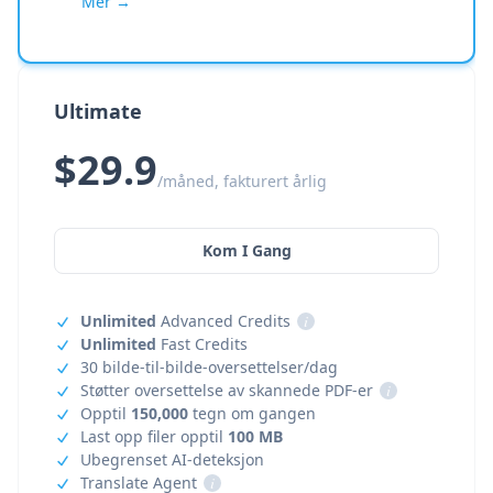
Mer →
Ultimate
$29.9
/måned, fakturert årlig
Kom I Gang
Unlimited
Advanced Credits
i
Unlimited
Fast Credits
30 bilde-til-bilde-oversettelser/dag
Støtter oversettelse av skannede PDF-er
i
Opptil
150,000
tegn om gangen
Last opp filer opptil
100 MB
Ubegrenset AI-deteksjon
Translate Agent
i