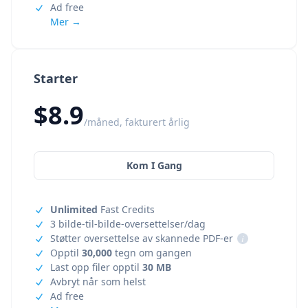
Ad free
Mer →
Starter
$8.9
/måned, fakturert årlig
Kom I Gang
Unlimited
Fast Credits
3 bilde-til-bilde-oversettelser/dag
Støtter oversettelse av skannede PDF-er
i
Opptil
30,000
tegn om gangen
Last opp filer opptil
30 MB
Avbryt når som helst
Ad free