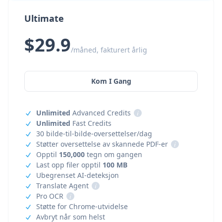
Ultimate
$29.9
/måned, fakturert årlig
Kom I Gang
Unlimited
Advanced Credits
i
Unlimited
Fast Credits
30 bilde-til-bilde-oversettelser/dag
Støtter oversettelse av skannede PDF-er
i
Opptil
150,000
tegn om gangen
Last opp filer opptil
100 MB
Ubegrenset AI-deteksjon
Translate Agent
i
Pro OCR
i
Støtte for Chrome-utvidelse
Avbryt når som helst