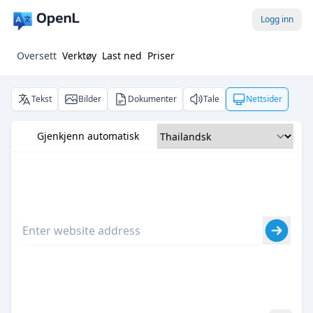
Logg inn
Oversett
Verktøy
Last ned
Priser
Tekst
Bilder
Dokumenter
Tale
Nettsider
Gjenkjenn automatisk