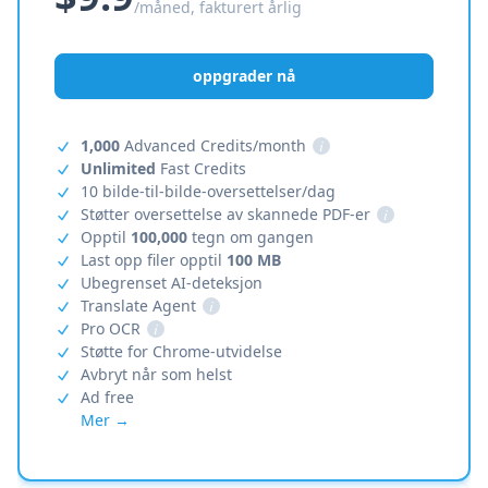
/måned, fakturert årlig
oppgrader nå
1,000
Advanced Credits/month
i
Unlimited
Fast Credits
10 bilde-til-bilde-oversettelser/dag
Støtter oversettelse av skannede PDF-er
i
Opptil
100,000
tegn om gangen
Last opp filer opptil
100 MB
Ubegrenset AI-deteksjon
Translate Agent
i
Pro OCR
i
Støtte for Chrome-utvidelse
Avbryt når som helst
Ad free
Mer →