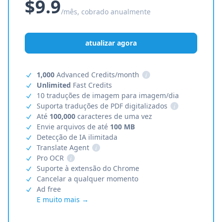
$9.9
/mês, cobrado anualmente
atualizar agora
1,000
Advanced Credits/month
i
Unlimited
Fast Credits
10 traduções de imagem para imagem/dia
Suporta traduções de PDF digitalizados
i
Até
100,000
caracteres de uma vez
Envie arquivos de até
100 MB
Detecção de IA ilimitada
Translate Agent
i
Pro OCR
i
Suporte à extensão do Chrome
Cancelar a qualquer momento
Ad free
E muito mais →