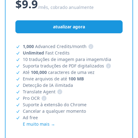
$9.9
/mês, cobrado anualmente
atualizar agora
1,000
Advanced Credits/month
i
Unlimited
Fast Credits
10 traduções de imagem para imagem/dia
Suporta traduções de PDF digitalizados
i
Até
100,000
caracteres de uma vez
Envie arquivos de até
100 MB
Detecção de IA ilimitada
Translate Agent
i
Pro OCR
i
Suporte à extensão do Chrome
Cancelar a qualquer momento
Ad free
E muito mais →