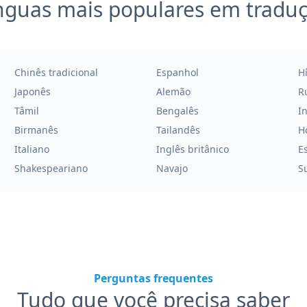
nguas mais populares em tradu
Chinês tradicional
Espanhol
H
Japonês
Alemão
R
Tâmil
Bengalês
I
Birmanês
Tailandês
H
Italiano
Inglês britânico
E
Shakespeariano
Navajo
Su
Perguntas frequentes
Tudo que você precisa saber