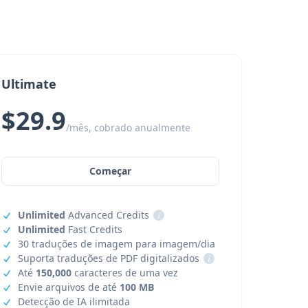
Ultimate
$29.9
/mês, cobrado anualmente
Começar
Unlimited
Advanced Credits
i
Unlimited
Fast Credits
30 traduções de imagem para imagem/dia
Suporta traduções de PDF digitalizados
i
Até
150,000
caracteres de uma vez
Envie arquivos de até
100 MB
Detecção de IA ilimitada