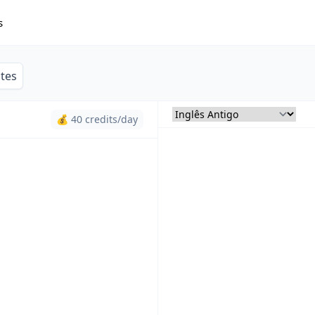
s
ites
💰 40 credits/day