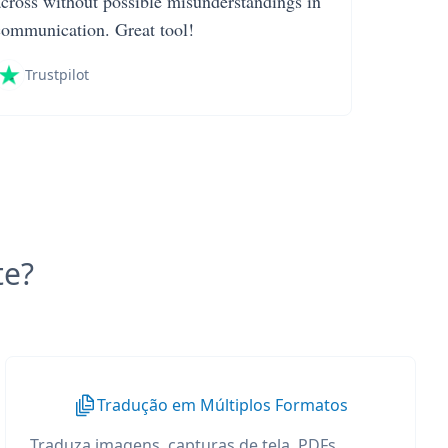
across without possible misunderstandings in
communication. Great tool!
Trustpilot
te?
Tradução em Múltiplos Formatos
Traduza imagens, capturas de tela, PDFs,