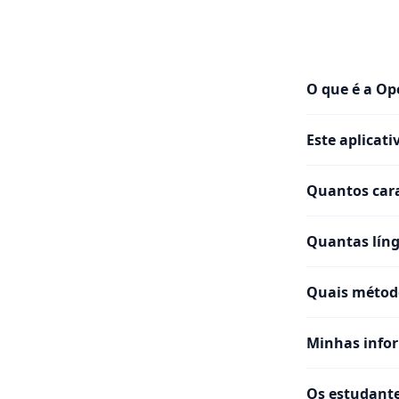
O que é a Op
Este aplicati
Quantos cara
Quantas líng
Quais métod
Minhas info
Os estudante