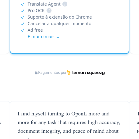
Translate Agent
i
Pro OCR
i
Suporte à extensão do Chrome
Cancelar a qualquer momento
Ad free
E muito mais →
Pagamentos por
I find myself turning to OpenL more and
T
y
more for any task that requires high accuracy,
document integrity, and peace of mind about