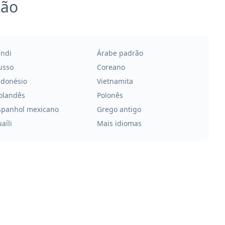
ção
índi
Árabe padrão
usso
Coreano
ndonésio
Vietnamita
olandês
Polonês
spanhol mexicano
Grego antigo
aíli
Mais idiomas