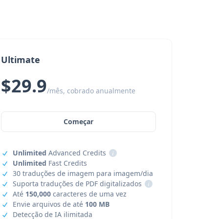
Ultimate
$29.9
/mês, cobrado anualmente
Começar
Unlimited
Advanced Credits
i
Unlimited
Fast Credits
30 traduções de imagem para imagem/dia
Suporta traduções de PDF digitalizados
i
Até
150,000
caracteres de uma vez
Envie arquivos de até
100 MB
Detecção de IA ilimitada