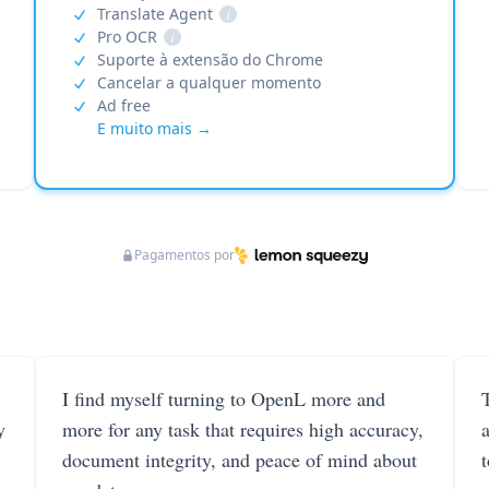
Translate Agent
i
Pro OCR
i
Suporte à extensão do Chrome
Cancelar a qualquer momento
Ad free
E muito mais →
Pagamentos por
I find myself turning to OpenL more and
T
y
more for any task that requires high accuracy,
document integrity, and peace of mind about