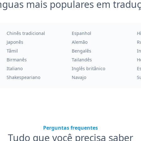
nguas mais populares em tradu
Chinês tradicional
Espanhol
H
Japonês
Alemão
R
Tâmil
Bengalês
I
Birmanês
Tailandês
H
Italiano
Inglês britânico
E
Shakespeariano
Navajo
Su
Perguntas frequentes
Tudo que você precisa saber