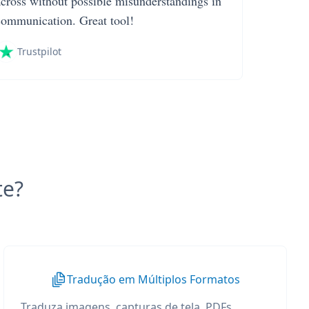
across without possible misunderstandings in
communication. Great tool!
Trustpilot
te?
Tradução em Múltiplos Formatos
Traduza imagens, capturas de tela, PDFs,