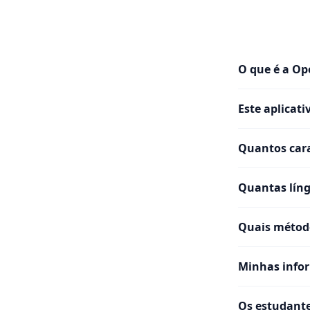
O que é a Op
Este aplicati
Quantos cara
Quantas líng
Quais métod
Minhas info
Os estudante