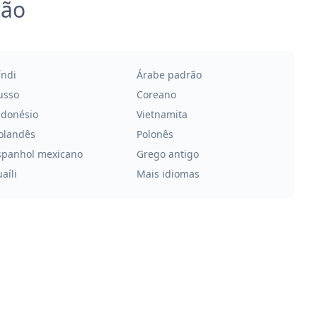
ção
índi
Árabe padrão
usso
Coreano
ndonésio
Vietnamita
olandês
Polonês
spanhol mexicano
Grego antigo
aíli
Mais idiomas