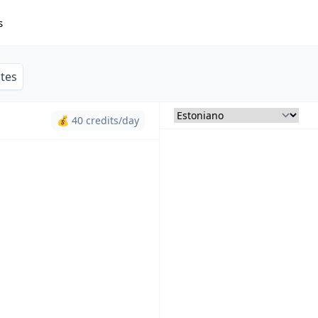
s
ites
💰 40 credits/day