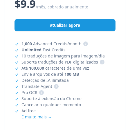
$9.9
/mês, cobrado anualmente
atualizar agora
1,000
Advanced Credits/month
i
Unlimited
Fast Credits
10 traduções de imagem para imagem/dia
Suporta traduções de PDF digitalizados
i
Até
100,000
caracteres de uma vez
Envie arquivos de até
100 MB
Detecção de IA ilimitada
Translate Agent
i
Pro OCR
i
Suporte à extensão do Chrome
Cancelar a qualquer momento
Ad free
E muito mais →