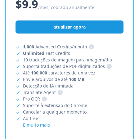
$9.9
/mês, cobrado anualmente
atualizar agora
1,000
Advanced Credits/month
i
Unlimited
Fast Credits
10 traduções de imagem para imagem/dia
Suporta traduções de PDF digitalizados
i
Até
100,000
caracteres de uma vez
Envie arquivos de até
100 MB
Detecção de IA ilimitada
Translate Agent
i
Pro OCR
i
Suporte à extensão do Chrome
Cancelar a qualquer momento
Ad free
E muito mais →