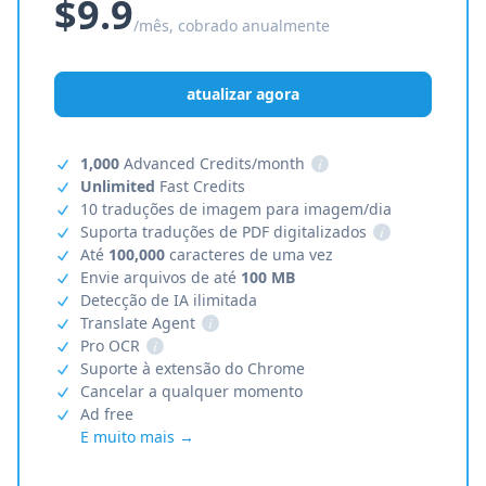
$9.9
/mês, cobrado anualmente
atualizar agora
1,000
Advanced Credits/month
i
Unlimited
Fast Credits
10 traduções de imagem para imagem/dia
Suporta traduções de PDF digitalizados
i
Até
100,000
caracteres de uma vez
Envie arquivos de até
100 MB
Detecção de IA ilimitada
Translate Agent
i
Pro OCR
i
Suporte à extensão do Chrome
Cancelar a qualquer momento
Ad free
E muito mais →