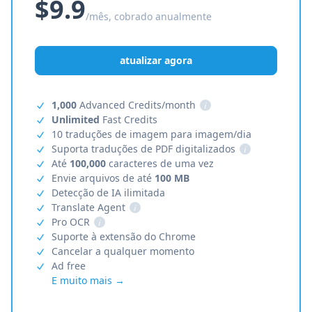
$9.9
/mês, cobrado anualmente
atualizar agora
1,000
Advanced Credits/month
i
Unlimited
Fast Credits
10 traduções de imagem para imagem/dia
Suporta traduções de PDF digitalizados
i
Até
100,000
caracteres de uma vez
Envie arquivos de até
100 MB
Detecção de IA ilimitada
Translate Agent
i
Pro OCR
i
Suporte à extensão do Chrome
Cancelar a qualquer momento
Ad free
E muito mais →