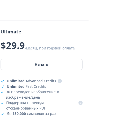
Ultimate
$29.9
/месяц, при годовой оплате
Начать
Unlimited
Advanced Credits
i
Unlimited
Fast Credits
30 переводов изображение-в-
изображение/день
Поддержка перевода
i
отсканированных PDF
До
150,000
символов за раз