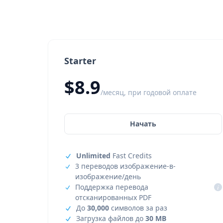
Starter
$8.9
/месяц, при годовой оплате
Начать
Unlimited
Fast Credits
3 переводов изображение-в-
изображение/день
Поддержка перевода
i
отсканированных PDF
До
30,000
символов за раз
Загрузка файлов до
30 MB