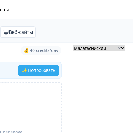
ены
Веб-сайты
💰 40 credits/day
✨ Попробовать
я перевода