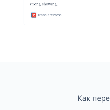
strong showing.
TranslatePress
Как пер