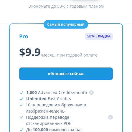
Экономьте до 50% с годовым планом
Самый популярный
Pro
50% СКИДКА
$9.9
/месяц, при годовой оплате
обновите сейчас
1,000
Advanced Credits/month
i
Unlimited
Fast Credits
10 переводов изображение-в-
изображение/день
Поддержка перевода
i
отсканированных PDF
До
100,000
символов за раз