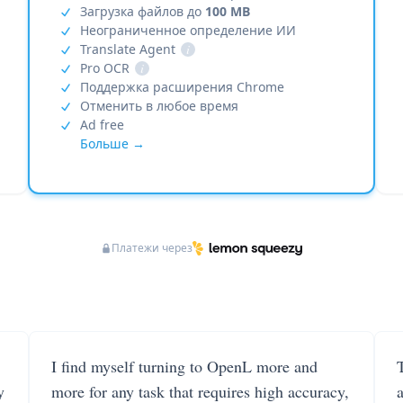
Загрузка файлов до
100 MB
Неограниченное определение ИИ
Translate Agent
i
Pro OCR
i
Поддержка расширения Chrome
Отменить в любое время
Ad free
Больше →
Платежи через
I find myself turning to OpenL more and
T
y
more for any task that requires high accuracy,