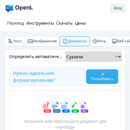
Вход
Перевод
Инструменты
Скачать
Цены
Текст
Изображения
Документы
Речь
Веб-са
Определить автоматически
Нужно идеальное
✨
Попробовать
форматирование?
Загрузите или перетащите документ для
перевода