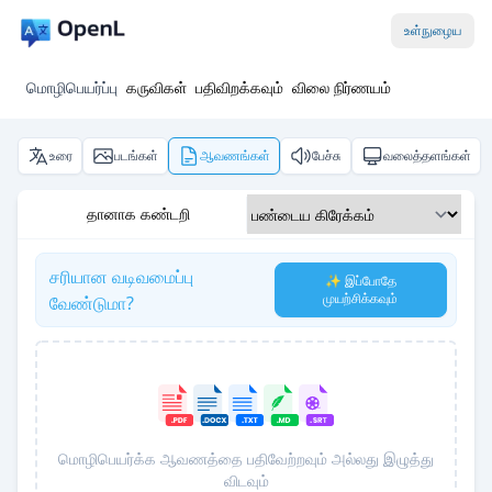
உள்நுழைய
மொழிபெயர்ப்பு
கருவிகள்
பதிவிறக்கவும்
விலை நிர்ணயம்
உரை
படங்கள்
ஆவணங்கள்
பேச்சு
வலைத்தளங்கள்
தானாக கண்டறி
சரியான வடிவமைப்பு
✨ இப்போதே
முயற்சிக்கவும்
வேண்டுமா?
மொழிபெயர்க்க ஆவணத்தை பதிவேற்றவும் அல்லது இழுத்து
விடவும்