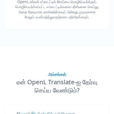
OpenL உங்கள் சப்டைட்டில் கோப்பை மொழிபெயர்க்கும்.
மொழிபெயர்க்கப்பட்ட சப்டைட்டில்களை பரிசீலனை செய்து,
அதை நேரடியாக நகலெடுக்கவும் அல்லது முடிவுகளை
மேலும் பயன்படுத்துவதற்காக பதிவிறக்கவும்.
அம்சங்கள்
ஏன் OpenL Translate-ஐ தேர்வு
செய்ய வேண்டும்?
AI மூலம் இயக்கப்படும் துல்லியமான