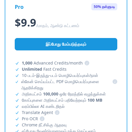
Pro
50% தள்ளுபடி
$9.9
/மாதம், ஆண்டு கட்டணம்
இப்போது மேம்படுத்தவும்
1,000
Advanced Credits/month
i
Unlimited
Fast Credits
10 படம்-இருந்து-படம் மொழிபெயர்ப்புகள்/நாள்
ஸ்கேன் செய்யப்பட்ட PDF மொழிபெயர்ப்புகளை
i
ஆதரிக்கிறது
அதிகபட்சம்
100,000
ஒரே நேரத்தில் எழுத்துக்கள்
கோப்புகளை அதிகபட்சம் பதிவேற்றவும்
100 MB
வரம்பில்லா AI கண்டறிதல்
Translate Agent
i
Pro OCR
i
Chrome நீட்சிக்கு ஆதரவு
எப்போது வேண்டுமானாலும் ரத்து செய்யலாம்