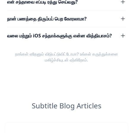
என் சந்தாவை எப்படி ரத்து செய்வது?
நான் பணத்தை திரும்பப் பெற கோரலாமா?
வலை மற்றும் iOS சந்தாக்களுக்கு என்ன வித்தியாசம்?
நாங்கள் ஏதேனும் விடுபட்டுவிட்டோமா? உங்கள்
கருத்துக்களை
மகிழ்ச்சியுடன் ஏற்கிறோம்.
Subtitle Blog Articles