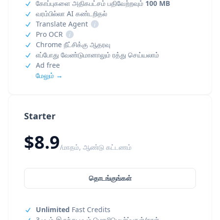
கோப்புகளை அதிகபட்சம் பதிவேற்றவும்
100 MB
வரம்பில்லா AI கண்டறிதல்
Translate Agent
i
Pro OCR
i
Chrome நீட்சிக்கு ஆதரவு
எப்போது வேண்டுமானாலும் ரத்து செய்யலாம்
Ad free
மேலும் →
Starter
$8.9
/மாதம், ஆண்டு கட்டணம்
தொடங்குங்கள்
Unlimited
Fast Credits
3 படம்-இருந்து-படம் மொழிபெயர்ப்புகள்/நாள்