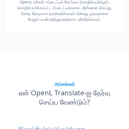
OpenL உங்கள் சப்டைட்டில் கோப்பை மொழிபெயர்க்கும்.
மொழிபெயர்க்கப்பட்ட சப்டைட்டில்களை பரிசீலனை செய்து,
அதை நேரடியாக நகலெடுக்கவும் அல்லது முடிவுகளை
மேலும் பயன்படுத்துவதற்காக பதிவிறக்கவும்.
அம்சங்கள்
ஏன் OpenL Translate-ஐ தேர்வு
செய்ய வேண்டும்?
AI மூலம் இயக்கப்படும் துல்லியமான