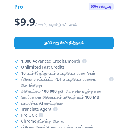
Pro
50% தள்ளுபடி
$9.9
/மாதம், ஆண்டு கட்டணம்
இப்போது மேம்படுத்தவும்
1,000
Advanced Credits/month
i
Unlimited
Fast Credits
10 படம்-இருந்து-படம் மொழிபெயர்ப்புகள்/நாள்
ஸ்கேன் செய்யப்பட்ட PDF மொழிபெயர்ப்புகளை
i
ஆதரிக்கிறது
அதிகபட்சம்
100,000
ஒரே நேரத்தில் எழுத்துக்கள்
கோப்புகளை அதிகபட்சம் பதிவேற்றவும்
100 MB
வரம்பில்லா AI கண்டறிதல்
Translate Agent
i
Pro OCR
i
Chrome நீட்சிக்கு ஆதரவு
எப்போது வேண்டுமானாலும் ரத்து செய்யலாம்