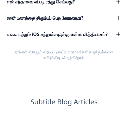
என் சந்தாவை எப்படி ரத்து செய்வது?
நான் பணத்தை திரும்பப் பெற கோரலாமா?
வலை மற்றும் iOS சந்தாக்களுக்கு என்ன வித்தியாசம்?
நாங்கள் ஏதேனும் விடுபட்டுவிட்டோமா? உங்கள்
கருத்துக்களை
மகிழ்ச்சியுடன் ஏற்கிறோம்.
Subtitle Blog Articles