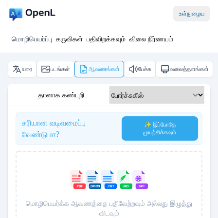
உள்நுழைய
மொழிபெயர்ப்பு
கருவிகள்
பதிவிறக்கவும்
விலை நிர்ணயம்
உரை
படங்கள்
ஆவணங்கள்
பேச்சு
வலைத்தளங்கள்
தானாக கண்டறி
சரியான வடிவமைப்பு
✨ இப்போதே
முயற்சிக்கவும்
வேண்டுமா?
மொழிபெயர்க்க ஆவணத்தை பதிவேற்றவும் அல்லது இழுத்து
விடவும்