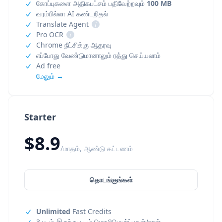
கோப்புகளை அதிகபட்சம் பதிவேற்றவும்
100 MB
வரம்பில்லா AI கண்டறிதல்
Translate Agent
i
Pro OCR
i
Chrome நீட்சிக்கு ஆதரவு
எப்போது வேண்டுமானாலும் ரத்து செய்யலாம்
Ad free
மேலும் →
Starter
$8.9
/மாதம், ஆண்டு கட்டணம்
தொடங்குங்கள்
Unlimited
Fast Credits
3 படம்-இருந்து-படம் மொழிபெயர்ப்புகள்/நாள்