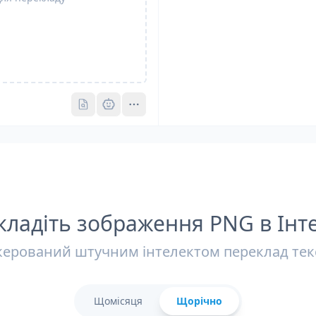
Pro
Pro
ладіть зображення PNG в Інт
керований штучним інтелектом переклад тек
Щомісяця
Щорічно