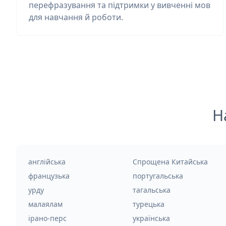
перефразування та підтримки у вивченні мов
для навчання й роботи.
Н
англійська
Спрощена Китайська
французька
португальська
урду
тагальська
малаялам
турецька
ірано-перс
українська