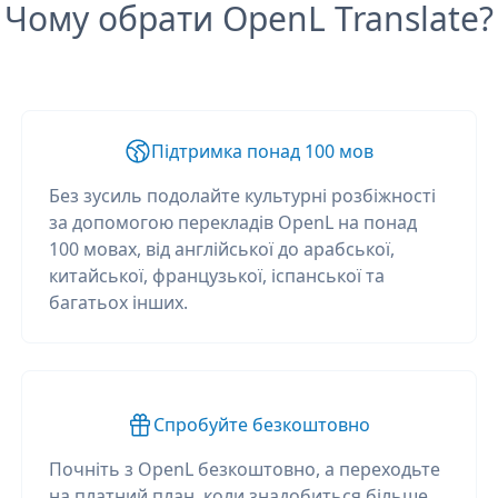
Чому обрати OpenL Translate?
Підтримка понад 100 мов
Без зусиль подолайте культурні розбіжності
за допомогою перекладів OpenL на понад
100 мовах, від англійської до арабської,
китайської, французької, іспанської та
багатьох інших.
Спробуйте безкоштовно
Почніть з OpenL безкоштовно, а переходьте
на платний план, коли знадобиться більше