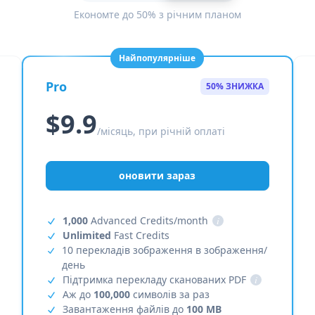
Економте до 50% з річним планом
Найпопулярніше
Pro
50% ЗНИЖКА
$9.9
/місяць, при річній оплаті
оновити зараз
1,000
Advanced Credits/month
i
Unlimited
Fast Credits
10 перекладів зображення в зображення/
день
Підтримка перекладу сканованих PDF
i
Аж до
100,000
символів за раз
Завантаження файлів до
100 MB