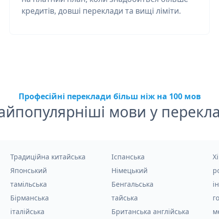
кредитів, довші переклади та вищі ліміти.
Професійні переклади більш ніж на 100 мов
айпопулярніші мови у перекла
Традиційна китайська
Іспанська
Хі
Японський
Німецький
р
тамільська
Бенгальська
і
Бірманська
тайська
г
італійська
Британська англійська
м