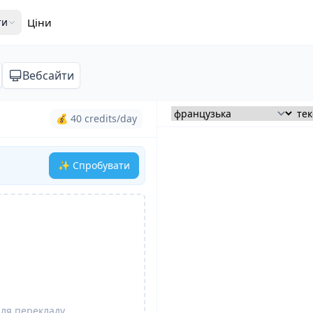
ти
Ціни
Вебсайти
💰 40 credits/day
✨ Спробувати
для перекладу