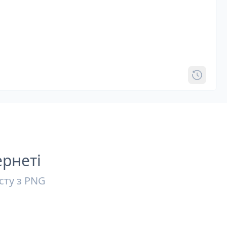
ернеті
сту з PNG