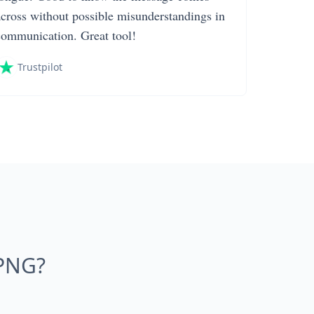
across without possible misunderstandings in
communication. Great tool!
Trustpilot
 PNG?