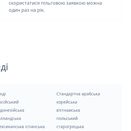
скористатися пільговою заявкою можна
один раз на рік.
ді
нді
Стандартна арабська
осійський
корейська
ндонезійська
в'єтнамська
олландська
польський
ексиканська іспанська
старогрецька