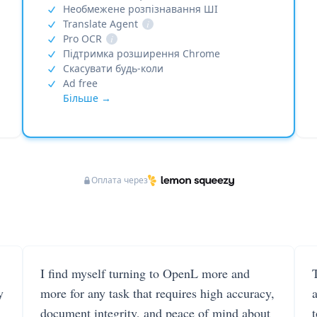
Необмежене розпізнавання ШІ
Translate Agent
i
Pro OCR
i
Підтримка розширення Chrome
Скасувати будь-коли
Ad free
Більше →
Оплата через
I find myself turning to OpenL more and
T
y
more for any task that requires high accuracy,
document integrity, and peace of mind about