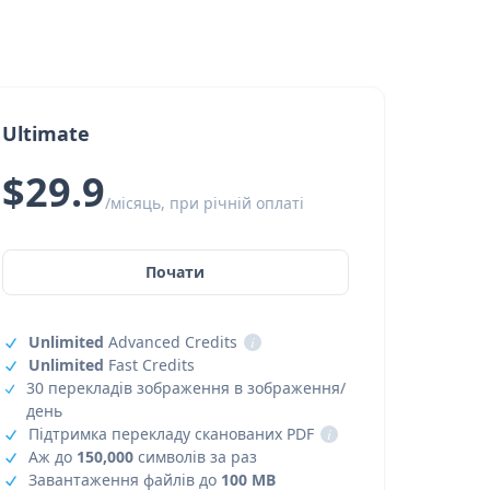
Ultimate
$29.9
/місяць, при річній оплаті
Почати
Unlimited
Advanced Credits
i
Unlimited
Fast Credits
30 перекладів зображення в зображення/
день
Підтримка перекладу сканованих PDF
i
Аж до
150,000
символів за раз
Завантаження файлів до
100 MB