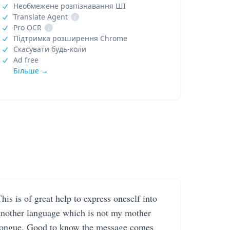
Необмежене розпізнавання ШІ
Translate Agent
i
Pro OCR
i
Підтримка розширення Chrome
Скасувати будь-коли
Ad free
Більше →
his is of great help to express oneself into
another language which is not my mother
tongue. Good to know the message comes