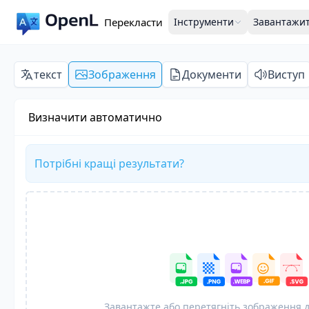
Перекласти
Інструменти
Завантажи
текст
Зображення
Документи
Виступ
Визначити автоматично
Потрібні кращі результати?
Завантажте або перетягніть зображення 