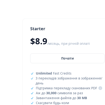
Starter
$8.9
/місяць, при річній оплаті
Почати
Unlimited
Fast Credits
3 перекладів зображення в зображення/
день
Підтримка перекладу сканованих PDF
i
Аж до
30,000
символів за раз
Завантаження файлів до
30 MB
Скасувати будь-коли