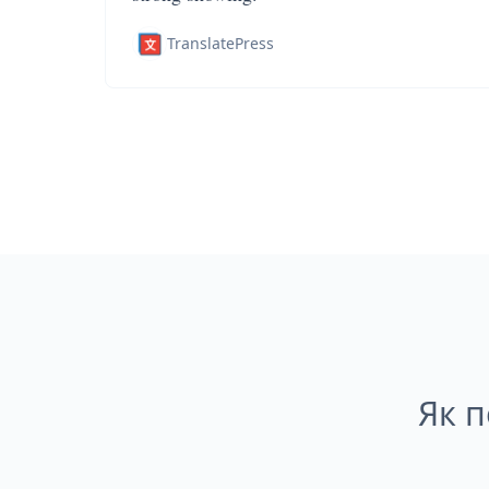
TranslatePress
Як п