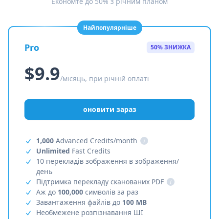
Економте до 50% з річним планом
Найпопулярніше
Pro
50% ЗНИЖКА
$9.9
/місяць, при річній оплаті
оновити зараз
1,000
Advanced Credits/month
i
Unlimited
Fast Credits
10 перекладів зображення в зображення/
день
Підтримка перекладу сканованих PDF
i
Аж до
100,000
символів за раз
Завантаження файлів до
100 MB
Необмежене розпізнавання ШІ