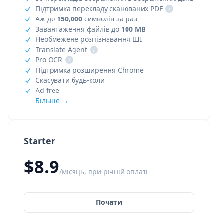
Підтримка перекладу сканованих PDF
i
Аж до
150,000
символів за раз
Завантаження файлів до
100 MB
Необмежене розпізнавання ШІ
Translate Agent
i
Pro OCR
i
Підтримка розширення Chrome
Скасувати будь-коли
Ad free
Більше →
Starter
$8.9
/місяць, при річній оплаті
Почати