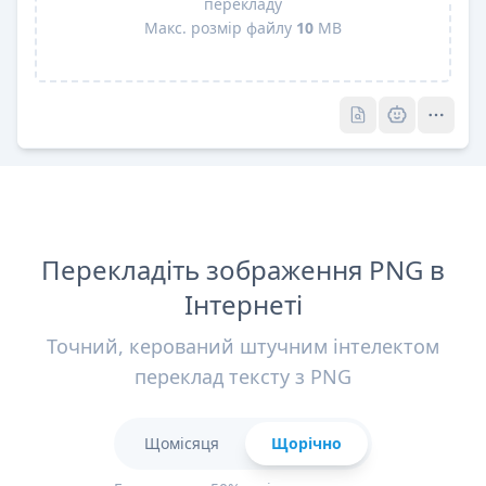
перекладу
Макс. розмір файлу
10
MB
Pro
Pro
Перекладіть зображення PNG в
Інтернеті
Точний, керований штучним інтелектом
переклад тексту з PNG
Щомісяця
Щорічно