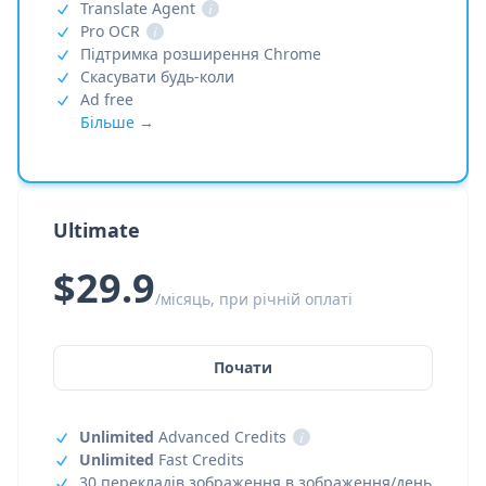
Translate Agent
i
Pro OCR
i
Підтримка розширення Chrome
Скасувати будь-коли
Ad free
Більше →
Ultimate
$29.9
/місяць, при річній оплаті
Почати
Unlimited
Advanced Credits
i
Unlimited
Fast Credits
30 перекладів зображення в зображення/день