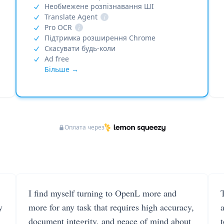
Необмежене розпізнавання ШІ
Translate Agent
i
Pro OCR
i
Підтримка розширення Chrome
Скасувати будь-коли
Ad free
Більше →
Оплата через
I find myself turning to OpenL more and
T
y
more for any task that requires high accuracy,
document integrity, and peace of mind about