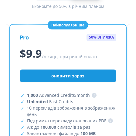
Економте до 50% з річним планом
Найпопулярніше
Pro
50% ЗНИЖКА
$9.9
/місяць, при річній оплаті
оновити зараз
1,000
Advanced Credits/month
i
Unlimited
Fast Credits
10 перекладів зображення в зображення/
день
Підтримка перекладу сканованих PDF
i
Аж до
100,000
символів за раз
Завантаження файлів до
100 MB