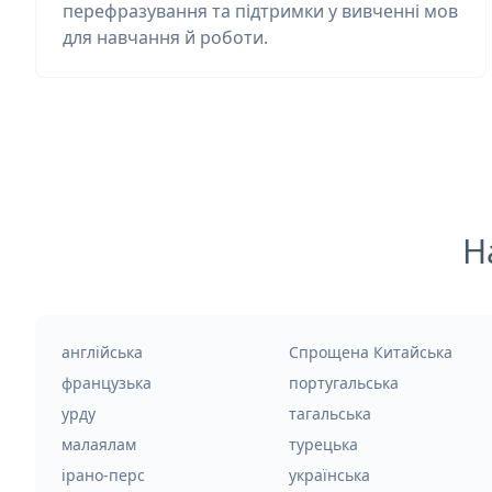
перефразування та підтримки у вивченні мов
для навчання й роботи.
Н
англійська
Спрощена Китайська
французька
португальська
урду
тагальська
малаялам
турецька
ірано-перс
українська