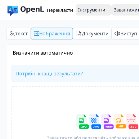
Перекласти
Інструменти
Завантажи
текст
Зображення
Документи
Виступ
Визначити автоматично
Потрібні кращі результати?
Завантажте або перетягніть зображення 