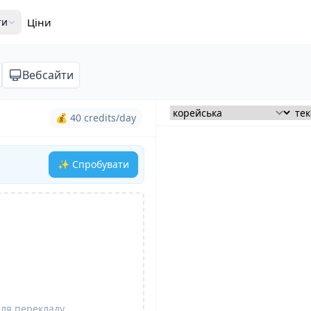
ти
Ціни
Вебсайти
💰 40 credits/day
✨ Спробувати
для перекладу