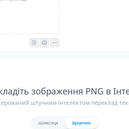
Pro
Pro
ладіть зображення PNG в Інт
керований штучним інтелектом переклад тек
Щомісяця
Щорічно