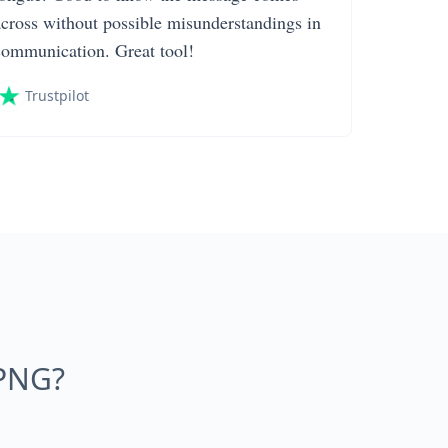
across without possible misunderstandings in
communication. Great tool!
Trustpilot
 PNG?