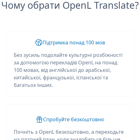
Чому обрати OpenL Translate?
Підтримка понад 100 мов
Без зусиль подолайте культурні розбіжності
за допомогою перекладів OpenL на понад
100 мовах, від англійської до арабської,
китайської, французької, іспанської та
багатьох інших.
Спробуйте безкоштовно
Почніть з OpenL безкоштовно, а переходьте
на платний план, коли знадобиться більше