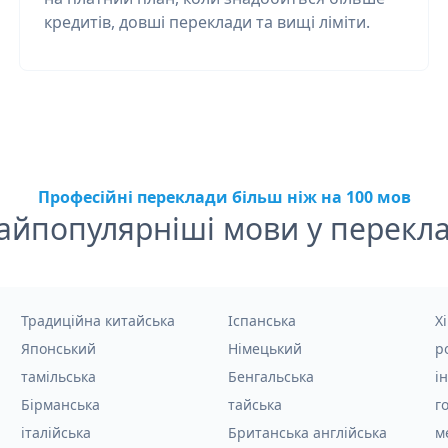
кредитів, довші переклади та вищі ліміти.
Професійні переклади більш ніж на 100 мов
айпопулярніші мови у перекла
Традиційна китайська
Іспанська
Хі
Японський
Німецький
р
тамільська
Бенгальська
і
Бірманська
тайська
г
італійська
Британська англійська
м