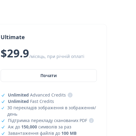
Ultimate
$29.9
/місяць, при річній оплаті
Почати
Unlimited
Advanced Credits
i
Unlimited
Fast Credits
30 перекладів зображення в зображення/
день
Підтримка перекладу сканованих PDF
i
Аж до
150,000
символів за раз
Завантаження файлів до
100 MB