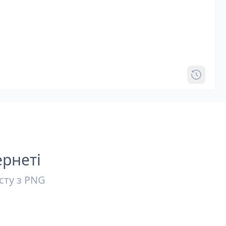
ернеті
сту з PNG