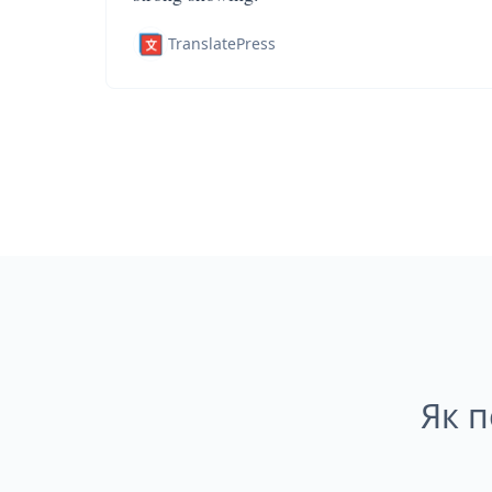
TranslatePress
Як п