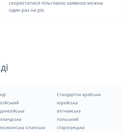
скористатися пільговою заявкою можна
один раз на рік.
ді
нді
Стандартна арабська
осійський
корейська
ндонезійська
в'єтнамська
олландська
польський
ексиканська іспанська
старогрецька