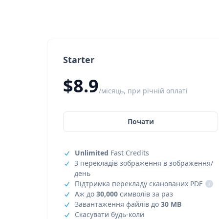
Starter
$8.9
/місяць, при річній оплаті
Почати
Unlimited
Fast Credits
3 перекладів зображення в зображення/
день
Підтримка перекладу сканованих PDF
i
Аж до
30,000
символів за раз
Завантаження файлів до
30 MB
Скасувати будь-коли