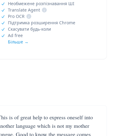
Необмежене розпізнавання ШІ
Translate Agent
i
Pro OCR
i
Підтримка розширення Chrome
Скасувати будь-коли
Ad free
Більше →
his is of great help to express oneself into
another language which is not my mother
tongue. Good to know the message comes