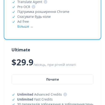
Translate Agent
i
Pro OCR
i
Підтримка розширення Chrome
Скасувати будь-коли
Ad free
Більше →
Ultimate
$29.9
/місяць, при річній оплаті
Почати
Unlimited
Advanced Credits
i
Unlimited
Fast Credits
30 перекладів зображення в зображення/день