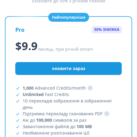
Економте до 50% з річним планом
Найпопулярніше
Pro
50% ЗНИЖКА
$9.9
/місяць, при річній оплаті
оновити зараз
1,000
Advanced Credits/month
i
Unlimited
Fast Credits
10 перекладів зображення в зображення/
день
Підтримка перекладу сканованих PDF
i
Аж до
100,000
символів за раз
Завантаження файлів до
100 MB
Необмежене розпізнавання ШІ