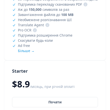
Підтримка перекладу сканованих PDF
i
Аж до
150,000
символів за раз
Завантаження файлів до
100 MB
Необмежене розпізнавання ШІ
Translate Agent
i
Pro OCR
i
Підтримка розширення Chrome
Скасувати будь-коли
Ad free
Більше →
Starter
$8.9
/місяць, при річній оплаті
Почати