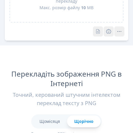
перекладу
Макс. розмір файлу
10
MB
Pro
Pro
Перекладіть зображення PNG в
Інтернеті
Точний, керований штучним інтелектом
переклад тексту з PNG
Щомісяця
Щорічно