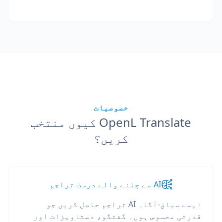
خصوصیات
OpenL Translate کیوں منتخب
کریں؟
AI سے چلنے والے درست تراجم
ایسے سیاق-آگاہ AI تراجم حاصل کریں جو
قدرتی محسوس ہوں۔ گفتگو، دستاویزات اور