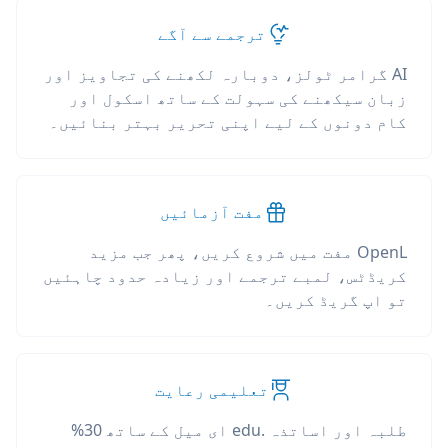
ترجمے سے آگے
AI گرامر ٹولز، دوبارہ لکھنے کی تجاویز اور
زبان سیکھنے کی سہولت کے ساتھ اسکول اور
کام دونوں کے لیے اپنی تحریر بہتر بنائیں۔
مفت آزمائیں
OpenL مفت میں شروع کریں، پھر جب مزید
کریڈٹس، لمبے ترجمے اور زیادہ حدود چاہئیں
تو اپ گریڈ کریں۔
تعلیمی رعایت
طلبہ اور اساتذہ .edu ای میل کے ساتھ 30%