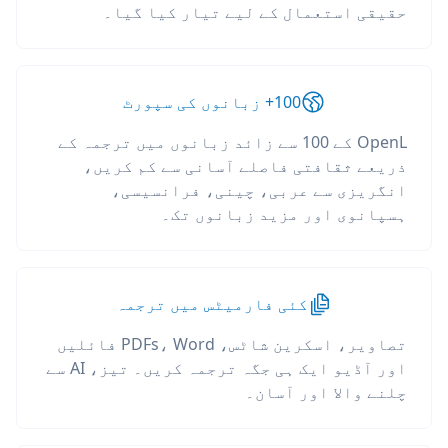
حقیقی استعمال کے لیے تیار کیا گیا۔
100+ زبانوں کی سپورٹ
OpenL کے 100 سے زائد زبانوں میں ترجمہ کے
ذریعے ثقافتی فاصلے آسانی سے کم کریں،
انگریزی سے عربی، چینی، فرانسیسی،
ہسپانوی اور مزید زبانوں تک۔
کئی فارمیٹس میں ترجمہ
تصاویر، اسکرین شاٹس، PDFs، Word فائلیں
اور آڈیو ایک ہی جگہ ترجمہ کریں۔ تیز، AI سے
چلنے والا اور آسان۔