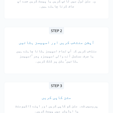
وہ متن ٹول میں ٹائپ کریں یا پیسٹ کریں جسے آپ
صاف کرنا چاہتے ہیں۔
STEP 2
آپشن منتخب کریں اور اسپیسز ہٹائیں
منتخب کریں کہ آپ تمام اسپیسز ہٹانا چاہتے ہیں
یا صرف مسلسل آنے والی اسپیسز، پھر 'اسپیسز
ہٹائیں' بٹن پر کلک کریں۔
STEP 3
متن کاپی کریں
پروسیس شدہ متن کو کاپی کریں اور اپنے ڈاکیومنٹ
یا ایڈیٹر میں پیسٹ کریں۔