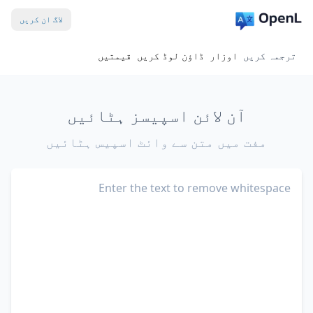
لاگ ان کریں
ترجمہ کریں
اوزار
ڈاؤن لوڈ کریں
قیمتیں
آن لائن اسپیسز ہٹائیں
مفت میں متن سے وائٹ اسپیس ہٹائیں