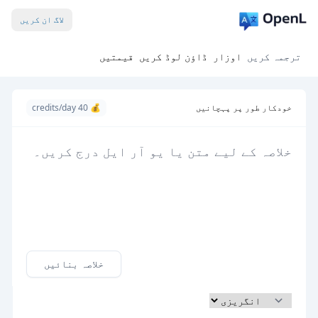
لاگ ان کریں
ترجمہ کریں
اوزار
ڈاؤن لوڈ کریں
قیمتیں
خودکار طور پر پہچانیں
💰 40 credits/day
خلاصہ بنائیں