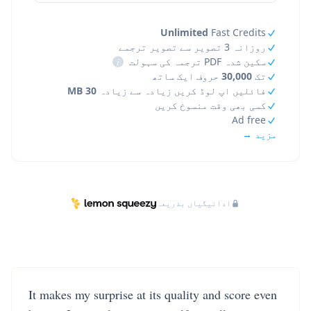
Unlimited
Fast Credits
روزانہ 3 تصویر سے تصویر ترجمے
سکین شدہ PDF ترجمہ کی سہولت
i
تک
30,000
حروف ایک ساتھ
فائلیں اپ لوڈ کریں زیادہ سے زیادہ
30 MB
کسی بھی وقت منسوخ کریں
Ad free
مزید →
ادائیگیاں بذریعہ
It makes my surprise at its quality and score even