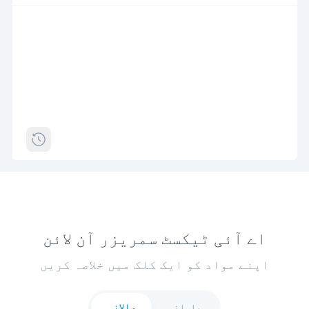
اے آئی ٹیکسٹ سمریزر آن لائن
اپنے مواد کو ایک کلک میں خلاصہ کریں
ماہانہ
سالانہ