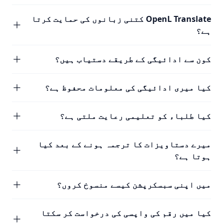
OpenL Translate کتنی زبانوں کی حمایت کرتا
ہے؟
کون سے ادائیگی کے طریقے دستیاب ہیں؟
کیا میری ادائیگی کی معلومات محفوظ ہے؟
کیا طلباء کو تعلیمی رعایت ملتی ہے؟
میرے دستاویزات کا ترجمہ ہونے کے بعد کیا
ہوتا ہے؟
میں اپنی سبسکرپشن کیسے منسوخ کروں؟
کیا میں رقم کی واپسی کی درخواست کر سکتا