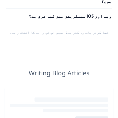
ہوں؟
ویب اور iOS سبسکرپشن میں کیا فرق ہے؟
کیا کوئی بات رہ گئی ہے؟ ہمیں
آپ کی رائے
کا انتظار ہے۔
Writing Blog Articles