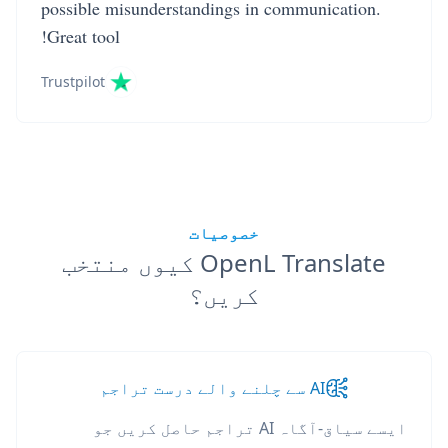
possible misunderstandings in communication.
Great tool!
Trustpilot
خصوصیات
OpenL Translate کیوں منتخب
کریں؟
AI سے چلنے والے درست تراجم
ایسے سیاق-آگاہ AI تراجم حاصل کریں جو