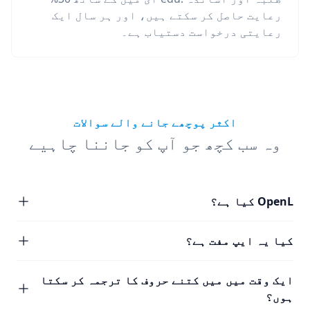
رعایت حاصل کر سکتے ہیں، اور ہر سال ایک
رعایتی درخواست دستیاب ہے۔
اکثر پوچھے جانے والے سوالات
وہ سب کچھ جو آپ کو جاننا چاہیے
OpenL کیا ہے؟
کیا یہ ایپ مفت ہے؟
ایک وقت میں میں کتنے حروف کا ترجمہ کر سکتا
ہوں؟