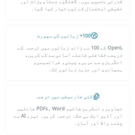
قدرتی محسوس ہوں۔ گفتگو، دستاویزات اور
حقیقی استعمال کے لیے تیار کیا گیا۔
100+ زبانوں کی سپورٹ
OpenL کے 100 سے زائد زبانوں میں ترجمہ کے
ذریعے ثقافتی فاصلے آسانی سے کم کریں،
انگریزی سے عربی، چینی، فرانسیسی،
ہسپانوی اور مزید زبانوں تک۔
کئی فارمیٹس میں ترجمہ
تصاویر، اسکرین شاٹس، PDFs، Word فائلیں
اور آڈیو ایک ہی جگہ ترجمہ کریں۔ تیز، AI سے
چلنے والا اور آسان۔