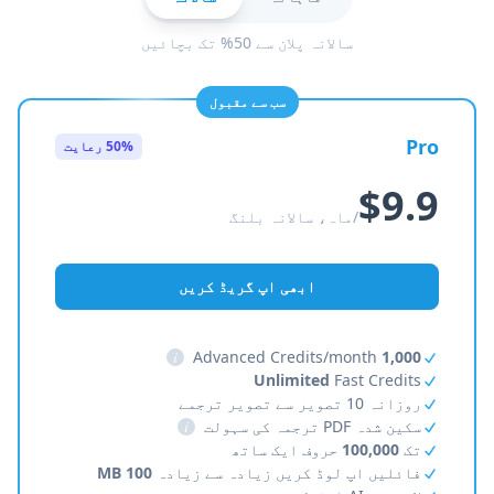
سالانہ پلان سے 50% تک بچائیں
سب سے مقبول
Pro
50% رعایت
$9.9
/ماہ، سالانہ بلنگ
ابھی اپ گریڈ کریں
i
Advanced Credits/month
1,000
Unlimited
Fast Credits
روزانہ 10 تصویر سے تصویر ترجمے
سکین شدہ PDF ترجمہ کی سہولت
i
تک
100,000
حروف ایک ساتھ
فائلیں اپ لوڈ کریں زیادہ سے زیادہ
100 MB