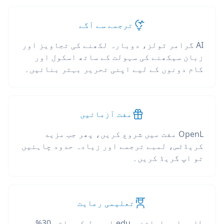
ترجمے سے آگے
AI گرامر ٹولز، دوبارہ لکھنے کی تجاویز اور
زبان سیکھنے کی سہولت کے ساتھ اسکول اور
کام دونوں کے لیے اپنی تحریر بہتر بنائیں۔
مفت آزمائیں
OpenL مفت میں شروع کریں، پھر جب مزید
کریڈٹس، لمبے ترجمے اور زیادہ حدود چاہئیں
تو اپ گریڈ کریں۔
تعلیمی رعایت
طلبہ اور اساتذہ .edu ای میل کے ساتھ 30%