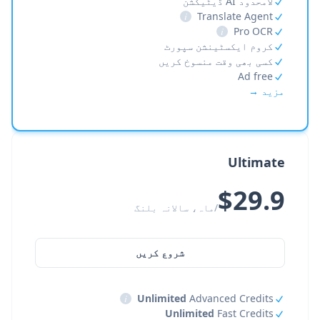
لامحدود AI ڈیٹیکشن
i
Translate Agent
i
Pro OCR
کروم ایکسٹینشن سپورٹ
کسی بھی وقت منسوخ کریں
Ad free
مزید →
Ultimate
$29.9
/ماہ، سالانہ بلنگ
شروع کریں
i
Unlimited
Advanced Credits
Unlimited
Fast Credits