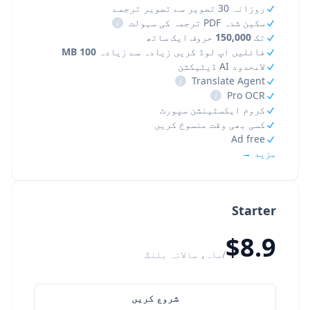
روزانہ 30 تصویر سے تصویر ترجمے
سکین شدہ PDF ترجمہ کی سہولت
i
تک
150,000
حروف ایک ساتھ
فائلیں اپ لوڈ کریں زیادہ سے زیادہ
100 MB
لامحدود AI ڈیٹیکشن
i
Translate Agent
i
Pro OCR
کروم ایکسٹینشن سپورٹ
کسی بھی وقت منسوخ کریں
Ad free
مزید →
Starter
$8.9
/ماہ، سالانہ بلنگ
شروع کریں