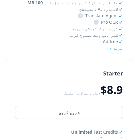
فائلیں اپ لوڈ کریں زیادہ سے زیادہ
100 MB
لامحدود AI ڈیٹیکشن
i
Translate Agent
i
Pro OCR
کروم ایکسٹینشن سپورٹ
کسی بھی وقت منسوخ کریں
Ad free
مزید →
Starter
$8.9
/ماہ، سالانہ بلنگ
شروع کریں
Unlimited
Fast Credits