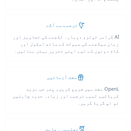
ترجمے سے آگے
AI گرامر ٹولز، دوبارہ لکھنے کی تجاویز اور
زبان سیکھنے کی سہولت کے ساتھ اسکول اور
کام دونوں کے لیے اپنی تحریر بہتر بنائیں۔
مفت آزمائیں
OpenL مفت میں شروع کریں، پھر جب مزید
کریڈٹس، لمبے ترجمے اور زیادہ حدود چاہئیں
تو اپ گریڈ کریں۔
تعلیمی رعایت