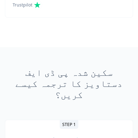
Trustpilot
سکین شدہ پی ڈی ایف
دستاویز کا ترجمہ کیسے
کریں؟
STEP 1