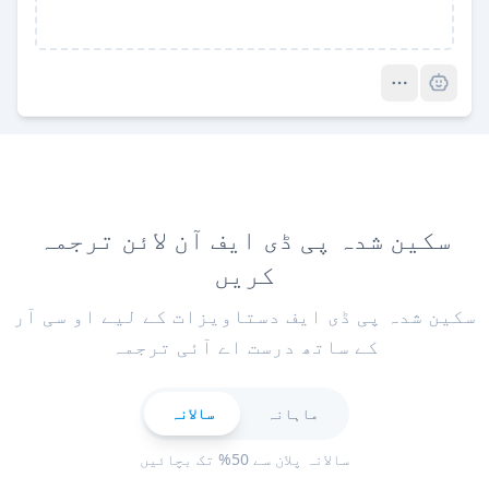
Pro
سکین شدہ پی ڈی ایف آن لائن ترجمہ
کریں
سکین شدہ پی ڈی ایف دستاویزات کے لیے او سی آر
کے ساتھ درست اے آئی ترجمہ
ماہانہ
سالانہ
سالانہ پلان سے 50% تک بچائیں