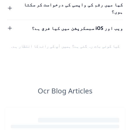
کیا میں رقم کی واپسی کی درخواست کر سکتا
ہوں؟
ویب اور iOS سبسکرپشن میں کیا فرق ہے؟
کیا کوئی بات رہ گئی ہے؟ ہمیں
آپ کی رائے
کا انتظار ہے۔
Ocr Blog Articles