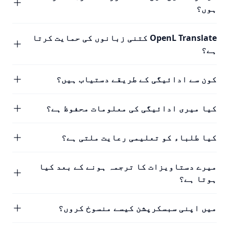
ہوں؟
OpenL Translate کتنی زبانوں کی حمایت کرتا
ہے؟
کون سے ادائیگی کے طریقے دستیاب ہیں؟
کیا میری ادائیگی کی معلومات محفوظ ہے؟
کیا طلباء کو تعلیمی رعایت ملتی ہے؟
میرے دستاویزات کا ترجمہ ہونے کے بعد کیا
ہوتا ہے؟
میں اپنی سبسکرپشن کیسے منسوخ کروں؟