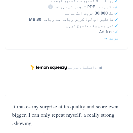
روزانہ 3 تصویر سے تصویر ترجمے
سکین شدہ PDF ترجمہ کی سہولت
i
تک
30,000
حروف ایک ساتھ
فائلیں اپ لوڈ کریں زیادہ سے زیادہ
30 MB
کسی بھی وقت منسوخ کریں
Ad free
مزید →
ادائیگیاں بذریعہ
It makes my surprise at its quality and score even
bigger. I can only repeat myself, a really strong
showing.