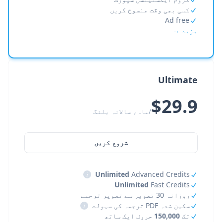
کسی بھی وقت منسوخ کریں
Ad free
مزید →
Ultimate
$29.9
/ماہ، سالانہ بلنگ
شروع کریں
i
Unlimited
Advanced Credits
Unlimited
Fast Credits
روزانہ 30 تصویر سے تصویر ترجمے
سکین شدہ PDF ترجمہ کی سہولت
i
تک
150,000
حروف ایک ساتھ