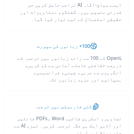
ایسے سیاق-آگاہ AI تراجم حاصل کریں جو
قدرتی محسوس ہوں۔ گفتگو، دستاویزات اور
حقیقی استعمال کے لیے تیار کیا گیا۔
100+ زبانوں کی سپورٹ
OpenL کے 100 سے زائد زبانوں میں ترجمہ کے
ذریعے ثقافتی فاصلے آسانی سے کم کریں،
انگریزی سے عربی، چینی، فرانسیسی،
ہسپانوی اور مزید زبانوں تک۔
کئی فارمیٹس میں ترجمہ
تصاویر، اسکرین شاٹس، PDFs، Word فائلیں
اور آڈیو ایک ہی جگہ ترجمہ کریں۔ تیز، AI سے
چلنے والا اور آسان۔