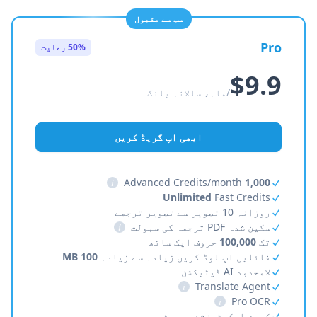
سب سے مقبول
Pro
50% رعایت
$9.9
/ماہ، سالانہ بلنگ
ابھی اپ گریڈ کریں
i
Advanced Credits/month
1,000
Unlimited
Fast Credits
روزانہ 10 تصویر سے تصویر ترجمے
سکین شدہ PDF ترجمہ کی سہولت
i
تک
100,000
حروف ایک ساتھ
فائلیں اپ لوڈ کریں زیادہ سے زیادہ
100 MB
لامحدود AI ڈیٹیکشن
i
Translate Agent
i
Pro OCR
کروم ایکسٹینشن سپورٹ