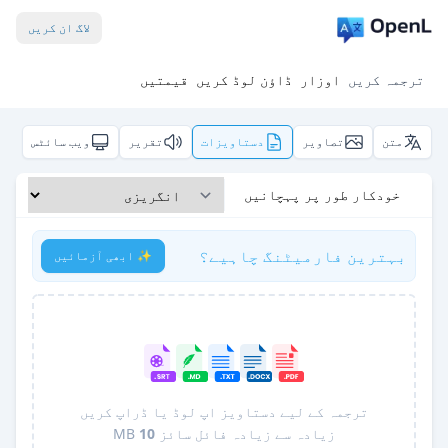
لاگ ان کریں
ترجمہ کریں
اوزار
ڈاؤن لوڈ کریں
قیمتیں
متن
تصاویر
دستاویزات
تقریر
ویب سائٹس
خودکار طور پر پہچانیں
بہترین فارمیٹنگ چاہیے؟
✨ ابھی آزمائیں
ترجمہ کے لیے دستاویز اپ لوڈ یا ڈراپ کریں
زیادہ سے زیادہ فائل سائز
10
MB