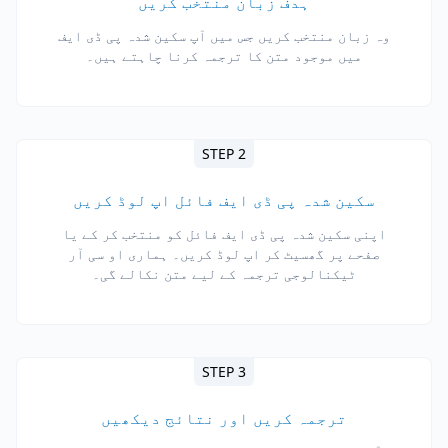
ہدف زبان منتخب کریں
وہ زبان منتخب کریں جس میں آپ سکین شدہ پی ڈی ایف
میں موجود متن کا ترجمہ کرنا چاہتے ہیں۔
STEP 2
سکین شدہ پی ڈی ایف فائل اپ لوڈ کریں
اپنی سکین شدہ پی ڈی ایف فائل کو منتخب کر کے یا
صفحے پر گھسیٹ کر اپ لوڈ کریں۔ ہماری او سی آر
ٹیکنالوجی ترجمہ کے لیے متن نکالے گی۔
STEP 3
ترجمہ کریں اور نتائج دیکھیں