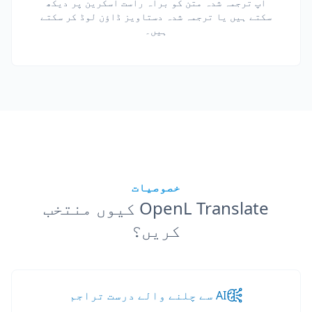
آپ ترجمہ شدہ متن کو براہ راست اسکرین پر دیکھ
سکتے ہیں یا ترجمہ شدہ دستاویز ڈاؤن لوڈ کر سکتے
ہیں۔
خصوصیات
OpenL Translate کیوں منتخب
کریں؟
AI سے چلنے والے درست تراجم