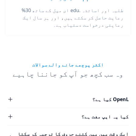
طلبہ اور اساتذہ .edu ای میل کے ساتھ 30%
رعایت حاصل کر سکتے ہیں، اور ہر سال ایک
رعایتی درخواست دستیاب ہے۔
اکثر پوچھے جانے والے سوالات
وہ سب کچھ جو آپ کو جاننا چاہیے
OpenL کیا ہے؟
کیا یہ ایپ مفت ہے؟
ایک وقت میں میں کتنے حروف کا ترجمہ کر سکتا