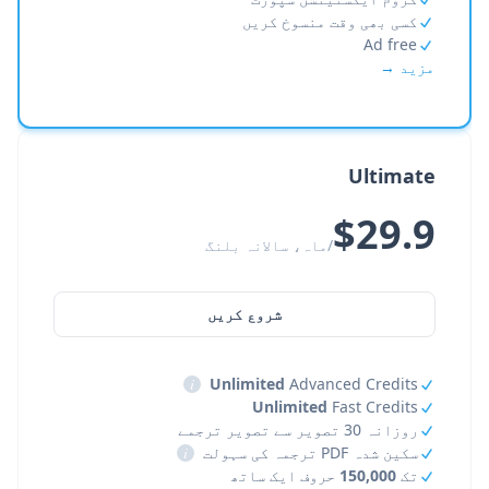
کسی بھی وقت منسوخ کریں
Ad free
مزید →
Ultimate
$29.9
/ماہ، سالانہ بلنگ
شروع کریں
i
Unlimited
Advanced Credits
Unlimited
Fast Credits
روزانہ 30 تصویر سے تصویر ترجمے
سکین شدہ PDF ترجمہ کی سہولت
i
تک
150,000
حروف ایک ساتھ