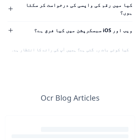
کیا میں رقم کی واپسی کی درخواست کر سکتا
ہوں؟
ویب اور iOS سبسکرپشن میں کیا فرق ہے؟
کیا کوئی بات رہ گئی ہے؟ ہمیں
آپ کی رائے
کا انتظار ہے۔
Ocr Blog Articles