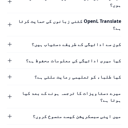
ہوں؟
OpenL Translate کتنی زبانوں کی حمایت کرتا
ہے؟
کون سے ادائیگی کے طریقے دستیاب ہیں؟
کیا میری ادائیگی کی معلومات محفوظ ہے؟
کیا طلباء کو تعلیمی رعایت ملتی ہے؟
میرے دستاویزات کا ترجمہ ہونے کے بعد کیا
ہوتا ہے؟
میں اپنی سبسکرپشن کیسے منسوخ کروں؟