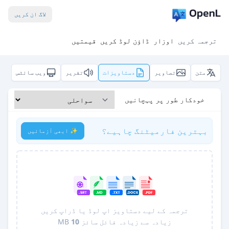
لاگ ان کریں
ترجمہ کریں
اوزار
ڈاؤن لوڈ کریں
قیمتیں
متن
تصاویر
دستاویزات
تقریر
ویب سائٹس
خودکار طور پر پہچانیں
بہترین فارمیٹنگ چاہیے؟
✨ ابھی آزمائیں
ترجمہ کے لیے دستاویز اپ لوڈ یا ڈراپ کریں
زیادہ سے زیادہ فائل سائز
10
MB