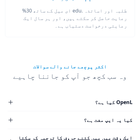
طلبہ اور اساتذہ .edu ای میل کے ساتھ 30%
رعایت حاصل کر سکتے ہیں، اور ہر سال ایک
رعایتی درخواست دستیاب ہے۔
اکثر پوچھے جانے والے سوالات
وہ سب کچھ جو آپ کو جاننا چاہیے
OpenL کیا ہے؟
کیا یہ ایپ مفت ہے؟
ایک وقت میں میں کتنے حروف کا ترجمہ کر سکتا