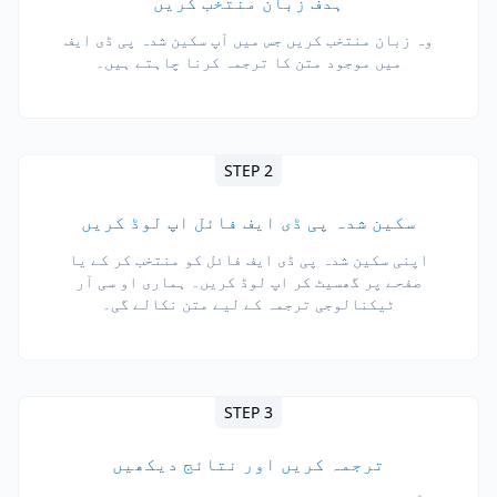
ہدف زبان منتخب کریں
وہ زبان منتخب کریں جس میں آپ سکین شدہ پی ڈی ایف
میں موجود متن کا ترجمہ کرنا چاہتے ہیں۔
STEP 2
سکین شدہ پی ڈی ایف فائل اپ لوڈ کریں
اپنی سکین شدہ پی ڈی ایف فائل کو منتخب کر کے یا
صفحے پر گھسیٹ کر اپ لوڈ کریں۔ ہماری او سی آر
ٹیکنالوجی ترجمہ کے لیے متن نکالے گی۔
STEP 3
ترجمہ کریں اور نتائج دیکھیں