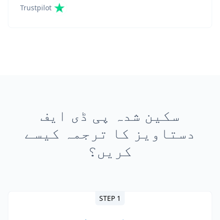
Trustpilot
سکین شدہ پی ڈی ایف
دستاویز کا ترجمہ کیسے
کریں؟
STEP 1