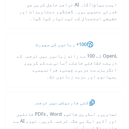
ایسے سیاق-آگاہ AI تراجم حاصل کریں جو
قدرتی محسوس ہوں۔ گفتگو، دستاویزات اور
حقیقی استعمال کے لیے تیار کیا گیا۔
100+ زبانوں کی سپورٹ
OpenL کے 100 سے زائد زبانوں میں ترجمہ کے
ذریعے ثقافتی فاصلے آسانی سے کم کریں،
انگریزی سے عربی، چینی، فرانسیسی،
ہسپانوی اور مزید زبانوں تک۔
کئی فارمیٹس میں ترجمہ
تصاویر، اسکرین شاٹس، PDFs، Word فائلیں
اور آڈیو ایک ہی جگہ ترجمہ کریں۔ تیز، AI سے
چلنے والا اور آسان۔