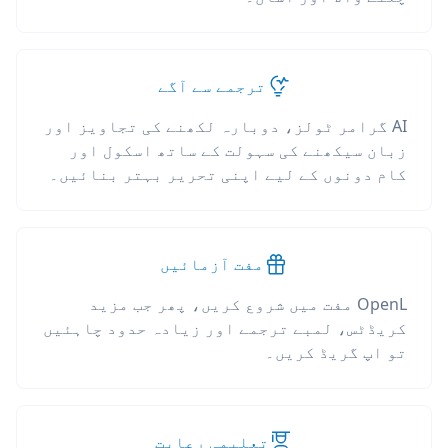
ترجمے سے آگے
AI گرامر ٹولز، دوبارہ لکھنے کی تجاویز اور
زبان سیکھنے کی سہولت کے ساتھ اسکول اور
کام دونوں کے لیے اپنی تحریر بہتر بنائیں۔
مفت آزمائیں
OpenL مفت میں شروع کریں، پھر جب مزید
کریڈٹس، لمبے ترجمے اور زیادہ حدود چاہئیں
تو اپ گریڈ کریں۔
تعلیمی رعایت