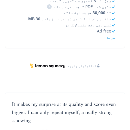
روزانہ 3 تصویر سے تصویر ترجمے
سکین شدہ PDF ترجمہ کی سہولت
i
تک
30,000
حروف ایک ساتھ
فائلیں اپ لوڈ کریں زیادہ سے زیادہ
30 MB
کسی بھی وقت منسوخ کریں
Ad free
مزید →
ادائیگیاں بذریعہ
It makes my surprise at its quality and score even
bigger. I can only repeat myself, a really strong
showing.