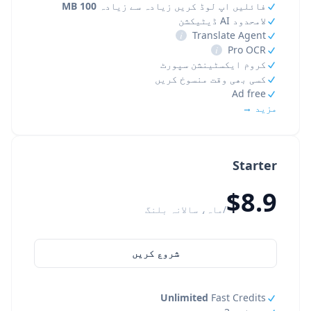
فائلیں اپ لوڈ کریں زیادہ سے زیادہ
100 MB
لامحدود AI ڈیٹیکشن
i
Translate Agent
i
Pro OCR
کروم ایکسٹینشن سپورٹ
کسی بھی وقت منسوخ کریں
Ad free
مزید →
Starter
$8.9
/ماہ، سالانہ بلنگ
شروع کریں
Unlimited
Fast Credits