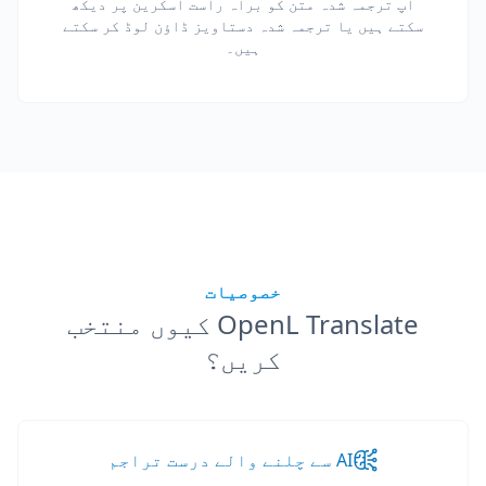
آپ ترجمہ شدہ متن کو براہ راست اسکرین پر دیکھ
سکتے ہیں یا ترجمہ شدہ دستاویز ڈاؤن لوڈ کر سکتے
ہیں۔
خصوصیات
OpenL Translate کیوں منتخب
کریں؟
AI سے چلنے والے درست تراجم