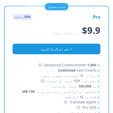
سب سے مقبول
Pro
50% رعایت
$9.9
/ماہ، سالانہ بلنگ
ابھی اپ گریڈ کریں
i
Advanced Credits/month
1,000
Unlimited
Fast Credits
روزانہ 10 تصویر سے تصویر ترجمے
سکین شدہ PDF ترجمہ کی سہولت
i
تک
100,000
حروف ایک ساتھ
فائلیں اپ لوڈ کریں زیادہ سے زیادہ
100 MB
لامحدود AI ڈیٹیکشن
i
Translate Agent
i
Pro OCR
کروم ایکسٹینشن سپورٹ