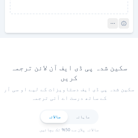
Pro
سکین شدہ پی ڈی ایف آن لائن ترجمہ
کریں
سکین شدہ پی ڈی ایف دستاویزات کے لیے او سی آر
کے ساتھ درست اے آئی ترجمہ
ماہانہ
سالانہ
سالانہ پلان سے 50% تک بچائیں