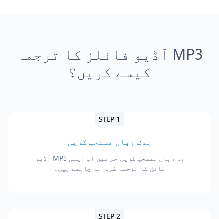
MP3 آڈیو فائلز کا ترجمہ
کیسے کریں؟
STEP 1
ہدف زبان منتخب کریں
وہ زبان منتخب کریں جس میں آپ اپنی MP3 آڈیو
فائل کا ترجمہ کروانا چاہتے ہیں۔
STEP 2