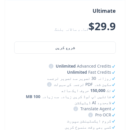
Ultimate
$29.9
/ماہ، سالانہ بلنگ
شروع کریں
i
Unlimited
Advanced Credits
Unlimited
Fast Credits
روزانہ 30 تصویر سے تصویر ترجمے
سکین شدہ PDF ترجمہ کی سہولت
i
تک
150,000
حروف ایک ساتھ
فائلیں اپ لوڈ کریں زیادہ سے زیادہ
100 MB
لامحدود AI ڈیٹیکشن
i
Translate Agent
i
Pro OCR
کروم ایکسٹینشن سپورٹ
کسی بھی وقت منسوخ کریں