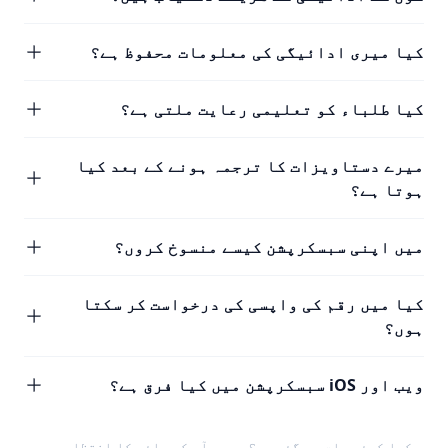
کیا میری ادائیگی کی معلومات محفوظ ہے؟
کیا طلباء کو تعلیمی رعایت ملتی ہے؟
میرے دستاویزات کا ترجمہ ہونے کے بعد کیا
ہوتا ہے؟
میں اپنی سبسکرپشن کیسے منسوخ کروں؟
کیا میں رقم کی واپسی کی درخواست کر سکتا
ہوں؟
ویب اور iOS سبسکرپشن میں کیا فرق ہے؟
کیا کوئی بات رہ گئی ہے؟ ہمیں
آپ کی رائے
کا انتظار ہے۔