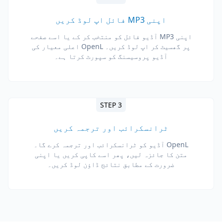
اپنی MP3 فائل اپ لوڈ کریں
اپنی MP3 آڈیو فائل کو منتخب کر کے یا اسے صفحے
پر گھسیٹ کر اپ لوڈ کریں۔ OpenL اعلی معیار کی
آڈیو پروسیسنگ کو سپورٹ کرتا ہے۔
STEP 3
ٹرانسکرائب اور ترجمہ کریں
OpenL آڈیو کو ٹرانسکرائب اور ترجمہ کرے گا۔
متن کا جائزہ لیں، پھر اسے کاپی کریں یا اپنی
ضرورت کے مطابق نتائج ڈاؤن لوڈ کریں۔