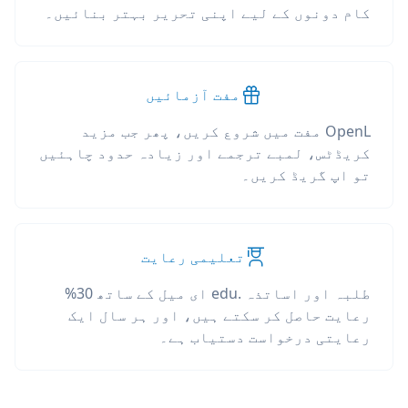
کام دونوں کے لیے اپنی تحریر بہتر بنائیں۔
مفت آزمائیں
OpenL مفت میں شروع کریں، پھر جب مزید
کریڈٹس، لمبے ترجمے اور زیادہ حدود چاہئیں
تو اپ گریڈ کریں۔
تعلیمی رعایت
طلبہ اور اساتذہ .edu ای میل کے ساتھ 30%
رعایت حاصل کر سکتے ہیں، اور ہر سال ایک
رعایتی درخواست دستیاب ہے۔