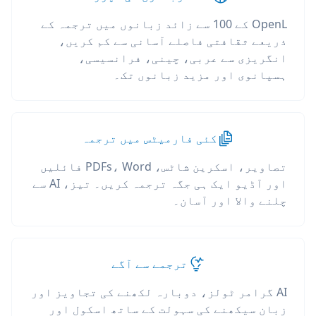
OpenL کے 100 سے زائد زبانوں میں ترجمہ کے
ذریعے ثقافتی فاصلے آسانی سے کم کریں،
انگریزی سے عربی، چینی، فرانسیسی،
ہسپانوی اور مزید زبانوں تک۔
کئی فارمیٹس میں ترجمہ
تصاویر، اسکرین شاٹس، PDFs، Word فائلیں
اور آڈیو ایک ہی جگہ ترجمہ کریں۔ تیز، AI سے
چلنے والا اور آسان۔
ترجمے سے آگے
AI گرامر ٹولز، دوبارہ لکھنے کی تجاویز اور
زبان سیکھنے کی سہولت کے ساتھ اسکول اور