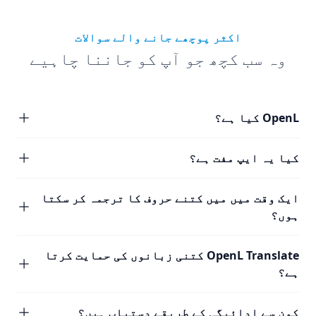
اکثر پوچھے جانے والے سوالات
وہ سب کچھ جو آپ کو جاننا چاہیے
OpenL کیا ہے؟
کیا یہ ایپ مفت ہے؟
ایک وقت میں میں کتنے حروف کا ترجمہ کر سکتا
ہوں؟
OpenL Translate کتنی زبانوں کی حمایت کرتا
ہے؟
کون سے ادائیگی کے طریقے دستیاب ہیں؟