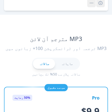
MP3 مترجم آن لائن
MP3 ترجمہ اور ٹرانسکرپشن 100+ زبانوں میں
ماہانہ
سالانہ
سالانہ پلان سے 50% تک بچائیں
سب سے مقبول
Pro
50% رعایت
$9.9