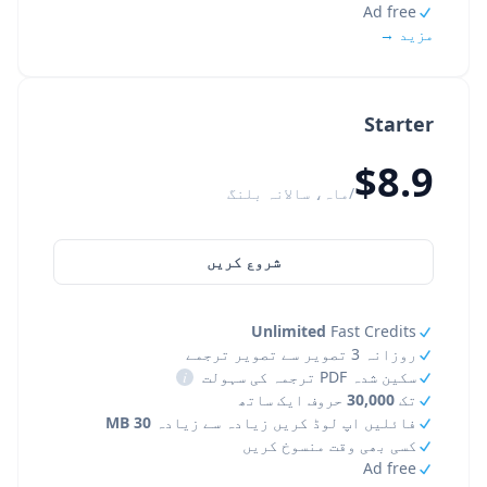
Ad free
مزید →
Starter
$8.9
/ماہ، سالانہ بلنگ
شروع کریں
Unlimited
Fast Credits
روزانہ 3 تصویر سے تصویر ترجمے
سکین شدہ PDF ترجمہ کی سہولت
i
تک
30,000
حروف ایک ساتھ
فائلیں اپ لوڈ کریں زیادہ سے زیادہ
30 MB
کسی بھی وقت منسوخ کریں
Ad free