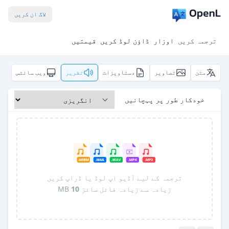
لاگ ان کریں
ترجمہ کریں
اوزار
ڈاؤن لوڈ کریں
قیمتیں
متن
تصاویر
دستاویزات
تقریر
ویب سائٹس
خودکار طور پر پہچانیں
ترجمہ کے لیے آڈیو اپ لوڈ یا ڈراپ کریں
زیادہ سے زیادہ فائل سائز
10
MB
Pro