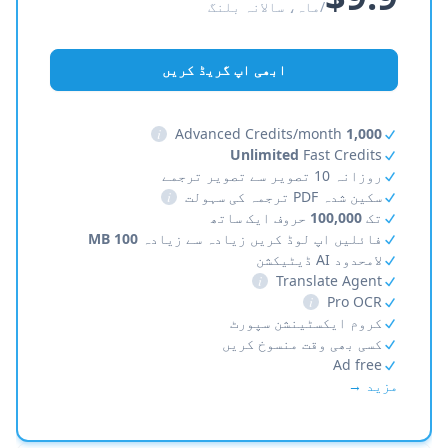
/ماہ، سالانہ بلنگ
ابھی اپ گریڈ کریں
i
Advanced Credits/month
1,000
Unlimited
Fast Credits
روزانہ 10 تصویر سے تصویر ترجمے
سکین شدہ PDF ترجمہ کی سہولت
i
تک
100,000
حروف ایک ساتھ
فائلیں اپ لوڈ کریں زیادہ سے زیادہ
100 MB
لامحدود AI ڈیٹیکشن
i
Translate Agent
i
Pro OCR
کروم ایکسٹینشن سپورٹ
کسی بھی وقت منسوخ کریں
Ad free
مزید →