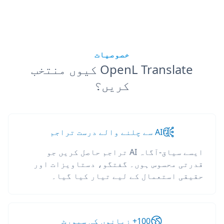
خصوصیات
OpenL Translate کیوں منتخب
کریں؟
AI سے چلنے والے درست تراجم
ایسے سیاق-آگاہ AI تراجم حاصل کریں جو
قدرتی محسوس ہوں۔ گفتگو، دستاویزات اور
حقیقی استعمال کے لیے تیار کیا گیا۔
100+ زبانوں کی سپورٹ