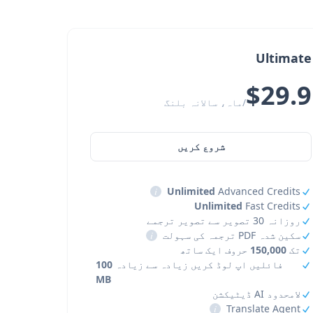
Ultimate
$29.9
/ماہ، سالانہ بلنگ
شروع کریں
i
Unlimited
Advanced Credits
Unlimited
Fast Credits
روزانہ 30 تصویر سے تصویر ترجمے
سکین شدہ PDF ترجمہ کی سہولت
i
تک
150,000
حروف ایک ساتھ
فائلیں اپ لوڈ کریں زیادہ سے زیادہ
100
MB
لامحدود AI ڈیٹیکشن
i
Translate Agent