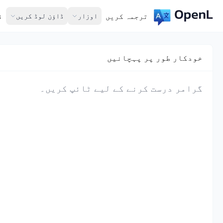
ترجمہ کریں
اوزار
ڈاؤن لوڈ کریں
ق
خودکار طور پر پہچانیں