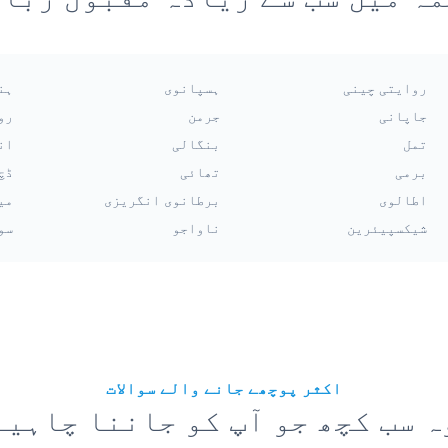
روایتی چینی
ہسپانوی
ہن
جاپانی
جرمن
رو
تمل
بنگالی
ان
برمی
تھائی
ڈچ
اطالوی
برطانوی انگریزی
می
شیکسپیئرین
ناواجو
سو
اکثر پوچھے جانے والے سوالات
ہ سب کچھ جو آپ کو جاننا چاہیے