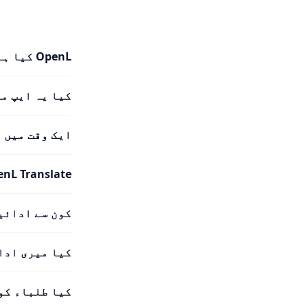
OpenL کیا ہے؟
کیا یہ ایپ م
ایک وقت میں 
OpenL Translate کتنی زبانوں کی حمایت
کون سے ادائی
کیا میری ادا
کیا طلباء کو