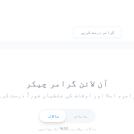
گرامر درست کریں
آن لائن گرامر چیکر
امر، املا اور اوقاف کی غلطیاں فوراً درست کری
ماہانہ
سالانہ
سالانہ پلان سے 50% تک بچائیں