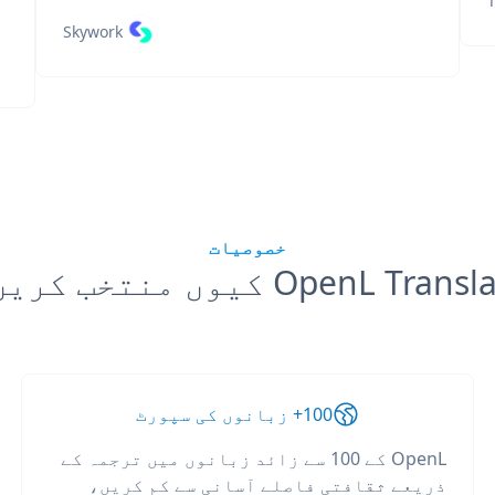
T
Skywork
خصوصیات
OpenL Tran کیوں منتخب کریں؟
100+ زبانوں کی سپورٹ
OpenL کے 100 سے زائد زبانوں میں ترجمہ کے
ذریعے ثقافتی فاصلے آسانی سے کم کریں،