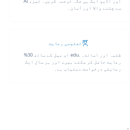
اور آڈیو ایک ہی جگہ ترجمہ کریں۔ تیز، AI
سے چلنے والا اور آسان۔
تعلیمی رعایت
طلبہ اور اساتذہ .edu ای میل کے ساتھ 30%
رعایت حاصل کر سکتے ہیں، اور ہر سال ایک
رعایتی درخواست دستیاب ہے۔
نیں