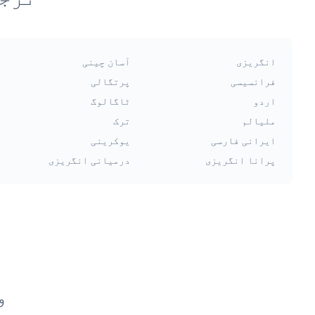
انگریزی
آسان چینی
فرانسیسی
پرتگالی
اردو
ٹاگالوگ
ملیالم
ترک
ایرانی فارسی
یوکرینی
پرانا انگریزی
درمیانی انگریزی
و