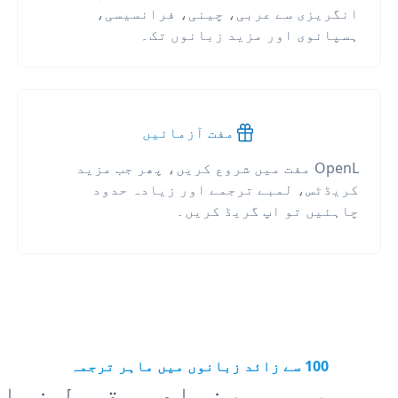
انگریزی سے عربی، چینی، فرانسیسی،
ہسپانوی اور مزید زبانوں تک۔
مفت آزمائیں
OpenL مفت میں شروع کریں، پھر جب مزید
کریڈٹس، لمبے ترجمے اور زیادہ حدود
چاہئیں تو اپ گریڈ کریں۔
100 سے زائد زبانوں میں ماہر ترجمہ
ہ میں سب سے زیادہ مقبول زبا