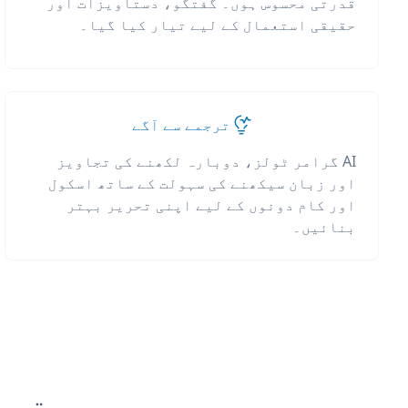
قدرتی محسوس ہوں۔ گفتگو، دستاویزات اور
حقیقی استعمال کے لیے تیار کیا گیا۔
ترجمے سے آگے
AI گرامر ٹولز، دوبارہ لکھنے کی تجاویز
اور زبان سیکھنے کی سہولت کے ساتھ اسکول
اور کام دونوں کے لیے اپنی تحریر بہتر
بنائیں۔
ترجم