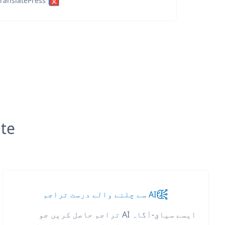
ranslatePress
slate
AI سے چلنے والے درست تراجم
ایسے سیاق-آگاہ AI تراجم حاصل کریں جو