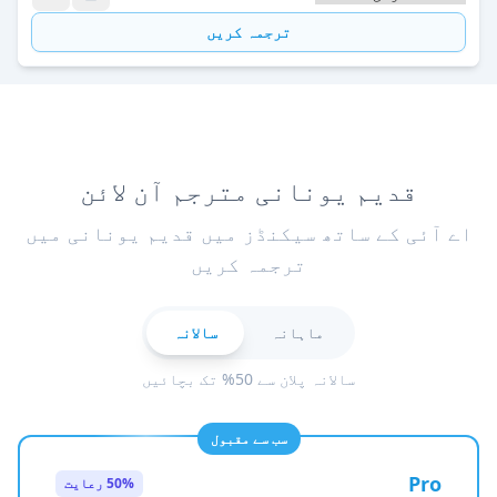
ترجمہ کریں
قدیم یونانی مترجم آن لائن
اے آئی کے ساتھ سیکنڈز میں قدیم یونانی میں
ترجمہ کریں
ماہانہ
سالانہ
سالانہ پلان سے 50% تک بچائیں
سب سے مقبول
Pro
50% رعایت