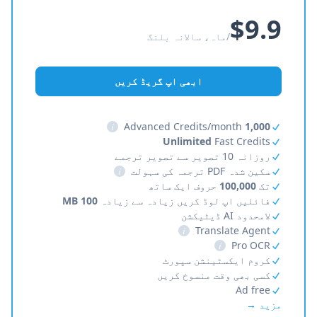
$9.9
/ماہ، سالانہ بلنگ
ابھی اپ گریڈ کریں
i
Advanced Credits/month
1,000
Unlimited
Fast Credits
روزانہ 10 تصویر سے تصویر ترجمے
سکین شدہ PDF ترجمہ کی سہولت
i
تک
100,000
حروف ایک ساتھ
فائلیں اپ لوڈ کریں زیادہ سے زیادہ
100 MB
لامحدود AI ڈیٹیکشن
i
Translate Agent
i
Pro OCR
کروم ایکسٹینشن سپورٹ
کسی بھی وقت منسوخ کریں
Ad free
مزید →