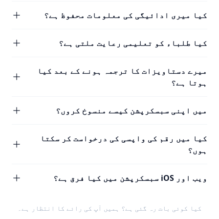
کیا میری ادائیگی کی معلومات محفوظ ہے؟
کیا طلباء کو تعلیمی رعایت ملتی ہے؟
میرے دستاویزات کا ترجمہ ہونے کے بعد کیا
ہوتا ہے؟
میں اپنی سبسکرپشن کیسے منسوخ کروں؟
کیا میں رقم کی واپسی کی درخواست کر سکتا
ہوں؟
ویب اور iOS سبسکرپشن میں کیا فرق ہے؟
کیا کوئی بات رہ گئی ہے؟ ہمیں
آپ کی رائے
کا انتظار ہے۔