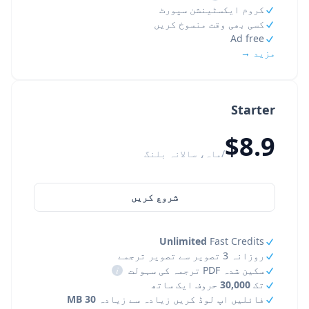
کروم ایکسٹینشن سپورٹ
کسی بھی وقت منسوخ کریں
Ad free
مزید →
Starter
$8.9
/ماہ، سالانہ بلنگ
شروع کریں
Unlimited
Fast Credits
روزانہ 3 تصویر سے تصویر ترجمے
سکین شدہ PDF ترجمہ کی سہولت
i
تک
30,000
حروف ایک ساتھ
فائلیں اپ لوڈ کریں زیادہ سے زیادہ
30 MB