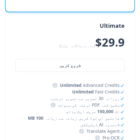
Ultimate
$29.9
/ماہ، سالانہ بلنگ
شروع کریں
i
Unlimited
Advanced Credits
Unlimited
Fast Credits
روزانہ 30 تصویر سے تصویر ترجمے
سکین شدہ PDF ترجمہ کی سہولت
i
تک
150,000
حروف ایک ساتھ
فائلیں اپ لوڈ کریں زیادہ سے زیادہ
100 MB
لامحدود AI ڈیٹیکشن
i
Translate Agent
i
Pro OCR