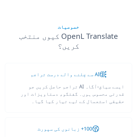
خصوصیات
OpenL Translate کیوں منتخب
کریں؟
AI سے چلنے والے درست تراجم
ایسے سیاق-آگاہ AI تراجم حاصل کریں جو
قدرتی محسوس ہوں۔ گفتگو، دستاویزات اور
حقیقی استعمال کے لیے تیار کیا گیا۔
100+ زبانوں کی سپورٹ