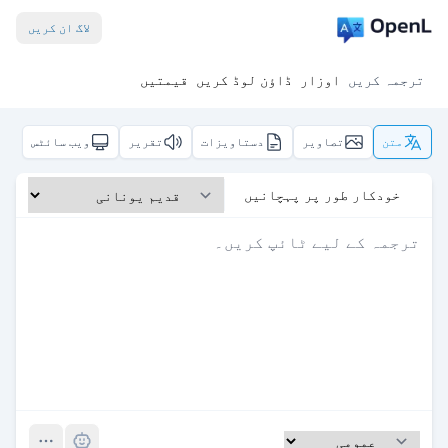
لاگ ان کریں
ترجمہ کریں
اوزار
ڈاؤن لوڈ کریں
قیمتیں
متن
تصاویر
دستاویزات
تقریر
ویب سائٹس
خودکار طور پر پہچانیں
Pro