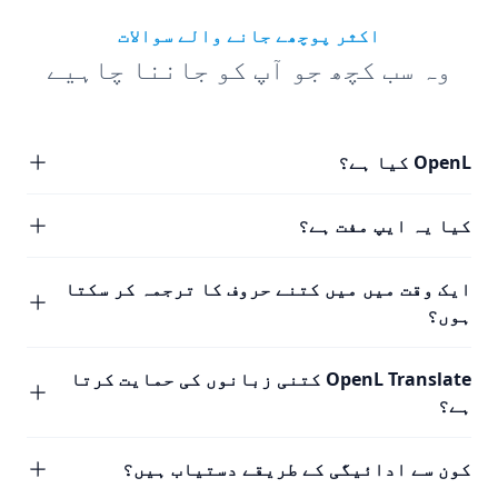
اکثر پوچھے جانے والے سوالات
وہ سب کچھ جو آپ کو جاننا چاہیے
OpenL کیا ہے؟
کیا یہ ایپ مفت ہے؟
ایک وقت میں میں کتنے حروف کا ترجمہ کر سکتا
ہوں؟
OpenL Translate کتنی زبانوں کی حمایت کرتا
ہے؟
کون سے ادائیگی کے طریقے دستیاب ہیں؟