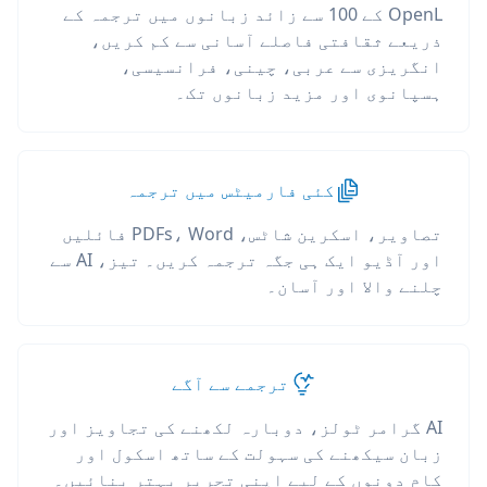
OpenL کے 100 سے زائد زبانوں میں ترجمہ کے
ذریعے ثقافتی فاصلے آسانی سے کم کریں،
انگریزی سے عربی، چینی، فرانسیسی،
ہسپانوی اور مزید زبانوں تک۔
کئی فارمیٹس میں ترجمہ
تصاویر، اسکرین شاٹس، PDFs، Word فائلیں
اور آڈیو ایک ہی جگہ ترجمہ کریں۔ تیز، AI سے
چلنے والا اور آسان۔
ترجمے سے آگے
AI گرامر ٹولز، دوبارہ لکھنے کی تجاویز اور
زبان سیکھنے کی سہولت کے ساتھ اسکول اور
کام دونوں کے لیے اپنی تحریر بہتر بنائیں۔