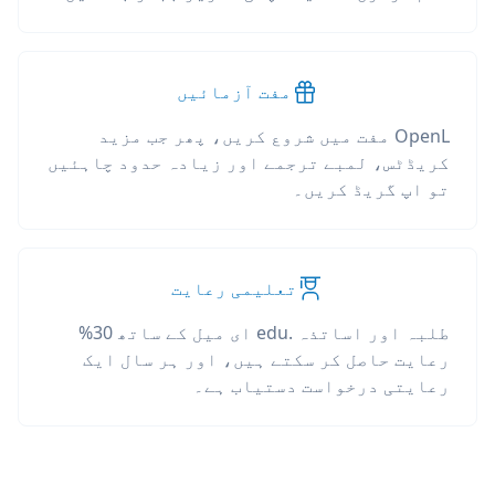
مفت آزمائیں
OpenL مفت میں شروع کریں، پھر جب مزید
کریڈٹس، لمبے ترجمے اور زیادہ حدود چاہئیں
تو اپ گریڈ کریں۔
تعلیمی رعایت
طلبہ اور اساتذہ .edu ای میل کے ساتھ 30%
رعایت حاصل کر سکتے ہیں، اور ہر سال ایک
رعایتی درخواست دستیاب ہے۔