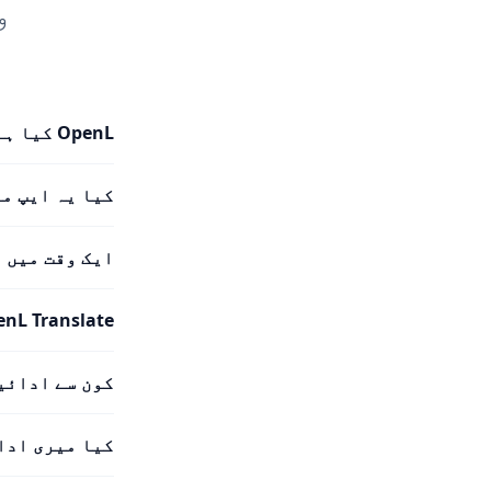
و
OpenL کیا ہے؟
کیا یہ ایپ م
ایک وقت میں 
OpenL Translate کتنی زبانوں کی حمایت
کون سے ادائی
کیا میری ادا