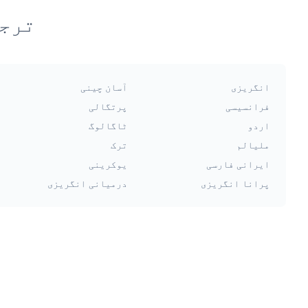
ترجم
انگریزی
آسان چینی
فرانسیسی
پرتگالی
اردو
ٹاگالوگ
ملیالم
ترک
ایرانی فارسی
یوکرینی
پرانا انگریزی
درمیانی انگریزی