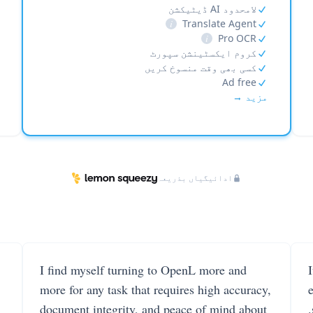
لامحدود AI ڈیٹیکشن
i
Translate Agent
i
Pro OCR
کروم ایکسٹینشن سپورٹ
کسی بھی وقت منسوخ کریں
Ad free
مزید →
ادائیگیاں بذریعہ
I find myself turning to OpenL more and
more for any task that requires high accuracy,
document integrity, and peace of mind about