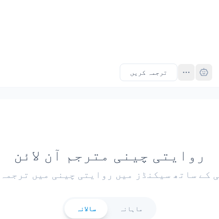
ترجمہ کریں
روایتی چینی مترجم آن لائن
ی کے ساتھ سیکنڈز میں روایتی چینی میں ترجمہ 
ماہانہ
سالانہ