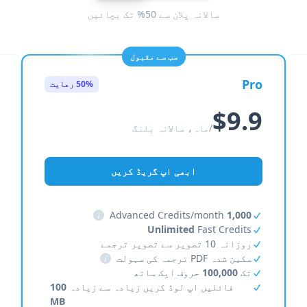
سالانہ پلان سے 50% تک بچائیں
سب سے مقبول
Pro
50% رعایت
$9.9
/ماہ، سالانہ بلنگ
ابھی اپ گریڈ کریں
i
Advanced Credits/month
1,000
Unlimited
Fast Credits
روزانہ 10 تصویر سے تصویر ترجمے
سکین شدہ PDF ترجمہ کی سہولت
i
تک
100,000
حروف ایک ساتھ
فائلیں اپ لوڈ کریں زیادہ سے زیادہ
100
MB