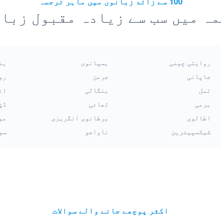
100 سے زائد زبانوں میں ماہر ترجمہ
ہ میں سب سے زیادہ مقبول زبا
روایتی چینی
ہسپانوی
ہن
جاپانی
جرمن
رو
تمل
بنگالی
ان
برمی
تھائی
ڈچ
اطالوی
برطانوی انگریزی
می
شیکسپیئرین
ناواجو
سو
اکثر پوچھے جانے والے سوالات