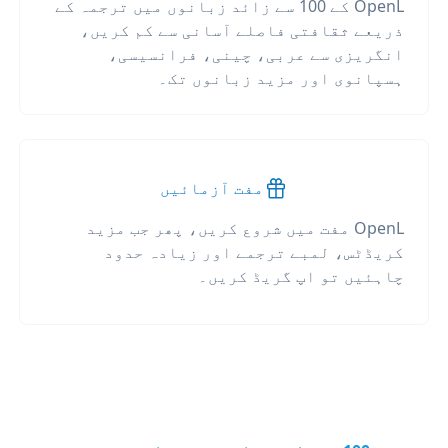
OpenL کے 100 سے زائد زبانوں میں ترجمہ کے
ذریعے ثقافتی فاصلے آسانی سے کم کریں،
انگریزی سے عربی، چینی، فرانسیسی،
ہسپانوی اور مزید زبانوں تک۔
مفت آزمائیں
OpenL مفت میں شروع کریں، پھر جب مزید
کریڈٹس، لمبے ترجمے اور زیادہ حدود
چاہئیں تو اپ گریڈ کریں۔