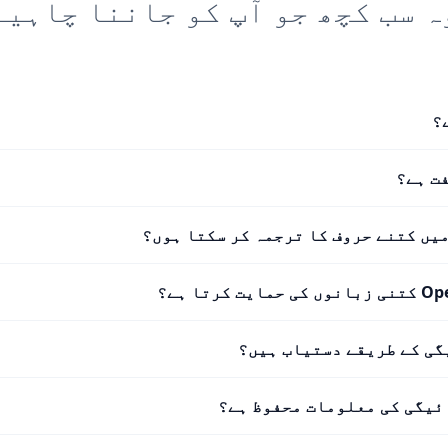
ہ سب کچھ جو آپ کو جاننا چاہیے
فت ہے؟
میں کتنے حروف کا ترجمہ کر سکتا ہوں؟
 کرتا ہے؟
گی کے طریقے دستیاب ہیں؟
ئیگی کی معلومات محفوظ ہے؟