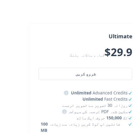
Ultimate
$29.9
/ماہ، سالانہ بلنگ
شروع کریں
i
Unlimited
Advanced Credits
Unlimited
Fast Credits
روزانہ 30 تصویر سے تصویر ترجمے
سکین شدہ PDF ترجمہ کی سہولت
i
تک
150,000
حروف ایک ساتھ
فائلیں اپ لوڈ کریں زیادہ سے زیادہ
100
MB