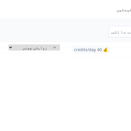
یمتیں
ب سائٹس
💰 40 credits/day