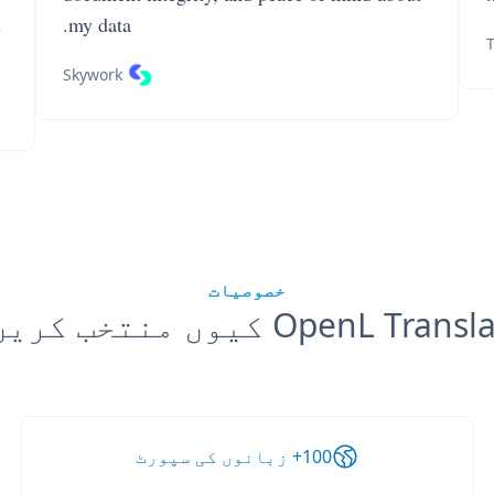
n
my data.
T
Skywork
خصوصیات
OpenL Tran کیوں منتخب کریں؟
100+ زبانوں کی سپورٹ