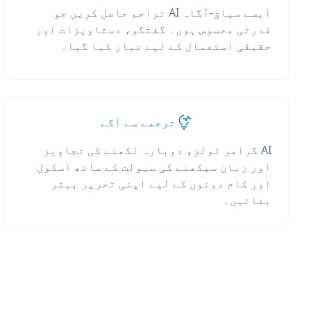
ایسے سیاق-آگاہ AI تراجم حاصل کریں جو
قدرتی محسوس ہوں۔ گفتگو، دستاویزات اور
حقیقی استعمال کے لیے تیار کیا گیا۔
ترجمے سے آگے
AI گرامر ٹولز، دوبارہ لکھنے کی تجاویز
اور زبان سیکھنے کی سہولت کے ساتھ اسکول
اور کام دونوں کے لیے اپنی تحریر بہتر
بنائیں۔