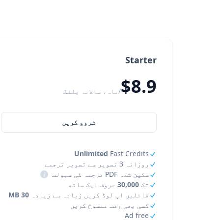
Starter
$8.9
/ماہ، سالانہ بلنگ
شروع کریں
Unlimited
Fast Credits
روزانہ 3 تصویر سے تصویر ترجمے
سکین شدہ PDF ترجمہ کی سہولت
i
تک
30,000
حروف ایک ساتھ
فائلیں اپ لوڈ کریں زیادہ سے زیادہ
30 MB
کسی بھی وقت منسوخ کریں
Ad free