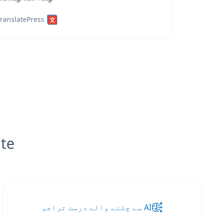
ranslatePress
slate
AI سے چلنے والے درست تراجم