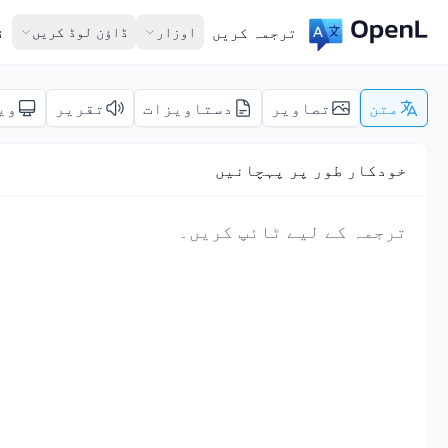
ترجمہ کریں
اوزار
ڈاؤن لوڈ کریں
ق
متن
تصاویر
دستاویزات
تقریر
وی
خودکار طور پر پہچانیں