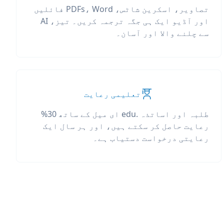
تصاویر، اسکرین شاٹس، PDFs، Word فائلیں
اور آڈیو ایک ہی جگہ ترجمہ کریں۔ تیز، AI
سے چلنے والا اور آسان۔
تعلیمی رعایت
طلبہ اور اساتذہ .edu ای میل کے ساتھ 30%
رعایت حاصل کر سکتے ہیں، اور ہر سال ایک
رعایتی درخواست دستیاب ہے۔