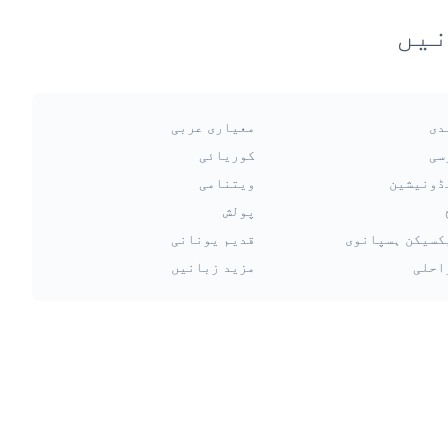
نیں
دی
معیاری عربی
سی
کوریائی
ڈونیشین
ویتنامی
پولش
کسیکن ہسپانوی
قدیم یونانی
احلی
مزید زبانیں