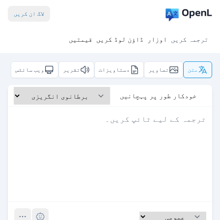
لاگ ان کریں
ترجمہ کریں
اوزار
ڈاؤن لوڈ کریں
قیمتیں
متن
تصاویر
دستاویزات
تقریر
ویب سائٹس
خودکار طور پر پہچانیں
Pro