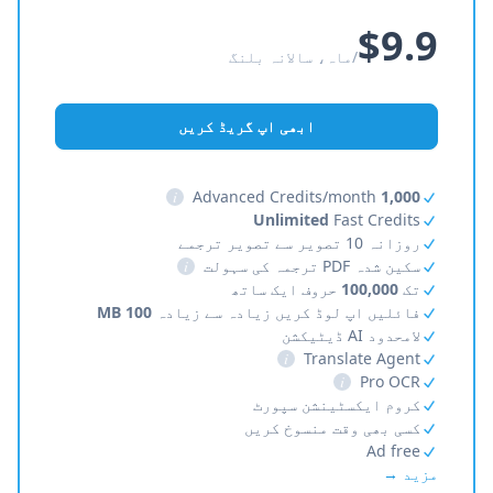
$9.9
/ماہ، سالانہ بلنگ
ابھی اپ گریڈ کریں
i
Advanced Credits/month
1,000
Unlimited
Fast Credits
روزانہ 10 تصویر سے تصویر ترجمے
سکین شدہ PDF ترجمہ کی سہولت
i
تک
100,000
حروف ایک ساتھ
فائلیں اپ لوڈ کریں زیادہ سے زیادہ
100 MB
لامحدود AI ڈیٹیکشن
i
Translate Agent
i
Pro OCR
کروم ایکسٹینشن سپورٹ
کسی بھی وقت منسوخ کریں
Ad free
مزید →