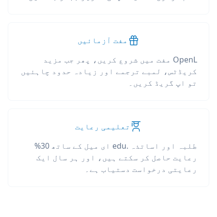
مفت آزمائیں
OpenL مفت میں شروع کریں، پھر جب مزید
کریڈٹس، لمبے ترجمے اور زیادہ حدود چاہئیں
تو اپ گریڈ کریں۔
تعلیمی رعایت
طلبہ اور اساتذہ .edu ای میل کے ساتھ 30%
رعایت حاصل کر سکتے ہیں، اور ہر سال ایک
رعایتی درخواست دستیاب ہے۔