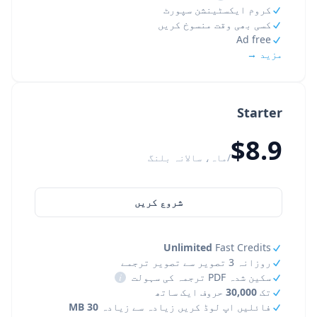
کروم ایکسٹینشن سپورٹ
کسی بھی وقت منسوخ کریں
Ad free
مزید →
Starter
$8.9
/ماہ، سالانہ بلنگ
شروع کریں
Unlimited
Fast Credits
روزانہ 3 تصویر سے تصویر ترجمے
سکین شدہ PDF ترجمہ کی سہولت
i
تک
30,000
حروف ایک ساتھ
فائلیں اپ لوڈ کریں زیادہ سے زیادہ
30 MB