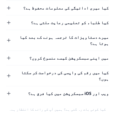
کیا میری ادائیگی کی معلومات محفوظ ہے؟
کیا طلباء کو تعلیمی رعایت ملتی ہے؟
میرے دستاویزات کا ترجمہ ہونے کے بعد کیا
ہوتا ہے؟
میں اپنی سبسکرپشن کیسے منسوخ کروں؟
کیا میں رقم کی واپسی کی درخواست کر سکتا
ہوں؟
ویب اور iOS سبسکرپشن میں کیا فرق ہے؟
کیا کوئی بات رہ گئی ہے؟ ہمیں
آپ کی رائے
کا انتظار ہے۔