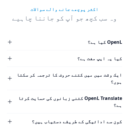
اکثر پوچھے جانے والے سوالات
وہ سب کچھ جو آپ کو جاننا چاہیے
OpenL کیا ہے؟
کیا یہ ایپ مفت ہے؟
ایک وقت میں میں کتنے حروف کا ترجمہ کر سکتا
ہوں؟
OpenL Translate کتنی زبانوں کی حمایت کرتا
ہے؟
کون سے ادائیگی کے طریقے دستیاب ہیں؟