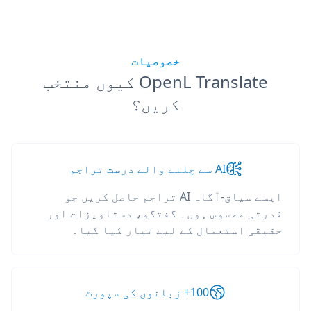
خصوصیات
OpenL Translate کیوں منتخب
کریں؟
AI سے چلنے والے درست تراجم
ایسے سیاق-آگاہ AI تراجم حاصل کریں جو
قدرتی محسوس ہوں۔ گفتگو، دستاویزات اور
حقیقی استعمال کے لیے تیار کیا گیا۔
100+ زبانوں کی سپورٹ