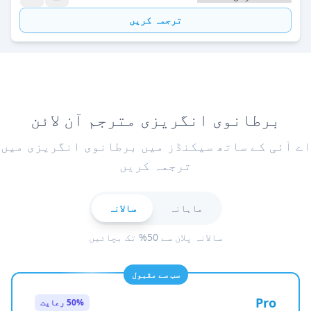
ترجمہ کریں
برطانوی انگریزی مترجم آن لائن
اے آئی کے ساتھ سیکنڈز میں برطانوی انگریزی میں
ترجمہ کریں
ماہانہ
سالانہ
سالانہ پلان سے 50% تک بچائیں
سب سے مقبول
Pro
50% رعایت