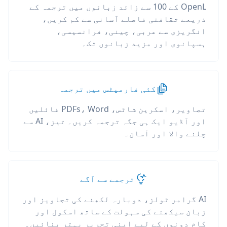
OpenL کے 100 سے زائد زبانوں میں ترجمہ کے
ذریعے ثقافتی فاصلے آسانی سے کم کریں،
انگریزی سے عربی، چینی، فرانسیسی،
ہسپانوی اور مزید زبانوں تک۔
کئی فارمیٹس میں ترجمہ
تصاویر، اسکرین شاٹس، PDFs، Word فائلیں
اور آڈیو ایک ہی جگہ ترجمہ کریں۔ تیز، AI سے
چلنے والا اور آسان۔
ترجمے سے آگے
AI گرامر ٹولز، دوبارہ لکھنے کی تجاویز اور
زبان سیکھنے کی سہولت کے ساتھ اسکول اور
کام دونوں کے لیے اپنی تحریر بہتر بنائیں۔