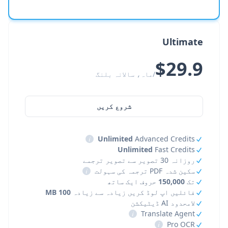
Ultimate
$29.9
/ماہ، سالانہ بلنگ
شروع کریں
i
Unlimited
Advanced Credits
Unlimited
Fast Credits
روزانہ 30 تصویر سے تصویر ترجمے
سکین شدہ PDF ترجمہ کی سہولت
i
تک
150,000
حروف ایک ساتھ
فائلیں اپ لوڈ کریں زیادہ سے زیادہ
100 MB
لامحدود AI ڈیٹیکشن
i
Translate Agent
i
Pro OCR