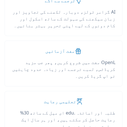
ترجمے سے آگے
AI گرامر ٹولز، دوبارہ لکھنے کی تجاویز اور
زبان سیکھنے کی سہولت کے ساتھ اسکول اور
کام دونوں کے لیے اپنی تحریر بہتر بنائیں۔
مفت آزمائیں
OpenL مفت میں شروع کریں، پھر جب مزید
کریڈٹس، لمبے ترجمے اور زیادہ حدود چاہئیں
تو اپ گریڈ کریں۔
تعلیمی رعایت
طلبہ اور اساتذہ .edu ای میل کے ساتھ 30%
رعایت حاصل کر سکتے ہیں، اور ہر سال ایک
رعایتی درخواست دستیاب ہے۔