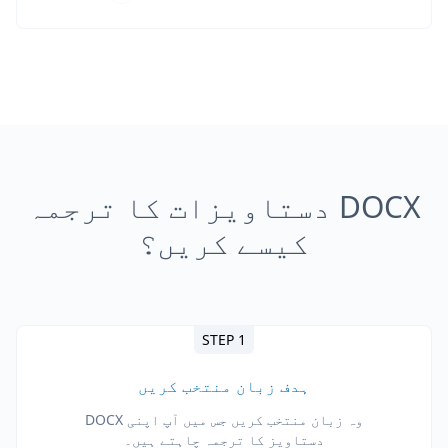
DOCX دستاویزات کا ترجمہ
کیسے کریں؟
STEP 1
ہدف زبان منتخب کریں
وہ زبان منتخب کریں جس میں آپ اپنی DOCX
دستاویز کا ترجمہ چاہتے ہیں۔