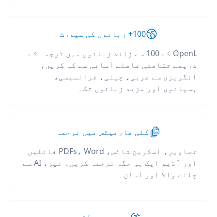
100+ زبانوں کی سپورٹ
OpenL کے 100 سے زائد زبانوں میں ترجمہ کے
ذریعے ثقافتی فاصلے آسانی سے کم کریں،
انگریزی سے عربی، چینی، فرانسیسی،
ہسپانوی اور مزید زبانوں تک۔
کئی فارمیٹس میں ترجمہ
تصاویر، اسکرین شاٹس، PDFs، Word فائلیں
اور آڈیو ایک ہی جگہ ترجمہ کریں۔ تیز، AI سے
چلنے والا اور آسان۔