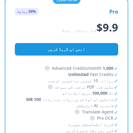
Pro
50% رعایت
$9.9
/ماہ، سالانہ بلنگ
ابھی اپ گریڈ کریں
i
Advanced Credits/month
1,000
Unlimited
Fast Credits
روزانہ 10 تصویر سے تصویر ترجمے
سکین شدہ PDF ترجمہ کی سہولت
i
تک
100,000
حروف ایک ساتھ
فائلیں اپ لوڈ کریں زیادہ سے زیادہ
100 MB
لامحدود AI ڈیٹیکشن
i
Translate Agent
i
Pro OCR
کروم ایکسٹینشن سپورٹ
کسی بھی وقت منسوخ کریں