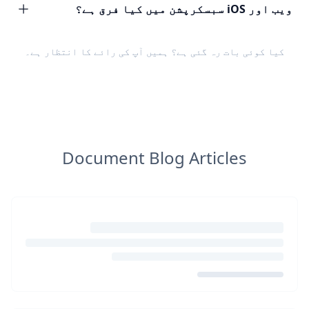
ویب اور iOS سبسکرپشن میں کیا فرق ہے؟
کیا کوئی بات رہ گئی ہے؟ ہمیں
آپ کی رائے
کا انتظار ہے۔
Document Blog Articles