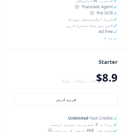
لامحدود AI ڈیٹیکشن
i
Translate Agent
i
Pro OCR
کروم ایکسٹینشن سپورٹ
کسی بھی وقت منسوخ کریں
Ad free
مزید →
Starter
$8.9
/ماہ، سالانہ بلنگ
شروع کریں
Unlimited
Fast Credits
روزانہ 3 تصویر سے تصویر ترجمے
سکین شدہ PDF ترجمہ کی سہولت
i