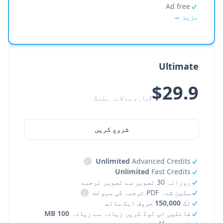
Ad free
مزید →
Ultimate
$29.9
/ماہ، سالانہ بلنگ
شروع کریں
i
Unlimited
Advanced Credits
Unlimited
Fast Credits
روزانہ 30 تصویر سے تصویر ترجمے
سکین شدہ PDF ترجمہ کی سہولت
i
تک
150,000
حروف ایک ساتھ
فائلیں اپ لوڈ کریں زیادہ سے زیادہ
100 MB