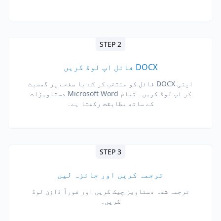
STEP 2
DOCX فائل اپ لوڈ کریں
اپنی DOCX فائل کو منتخب کر کے یا صفحے پر گھسیٹ
کر اپ لوڈ کریں۔ تمام Microsoft Word دستاویزات
کے ساتھ مطابقت رکھتا ہے۔
STEP 3
ترجمہ کریں اور جائزہ لیں
ترجمہ شدہ دستاویز چیک کریں اور فوراً ڈاؤن لوڈ
کریں۔