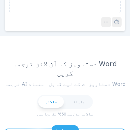
Pro
Word دستاویز کا آن لائن ترجمہ
کریں
Word دستاویزات کے لیے قابل اعتماد AI ترجمہ
ماہانہ
سالانہ
سالانہ پلان سے 50% تک بچائیں
سب سے مقبول