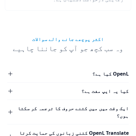
اکثر پوچھے جانے والے سوالات
وہ سب کچھ جو آپ کو جاننا چاہیے
OpenL کیا ہے؟
کیا یہ ایپ مفت ہے؟
ایک وقت میں میں کتنے حروف کا ترجمہ کر سکتا
ہوں؟
OpenL Translate کتنی زبانوں کی حمایت کرتا