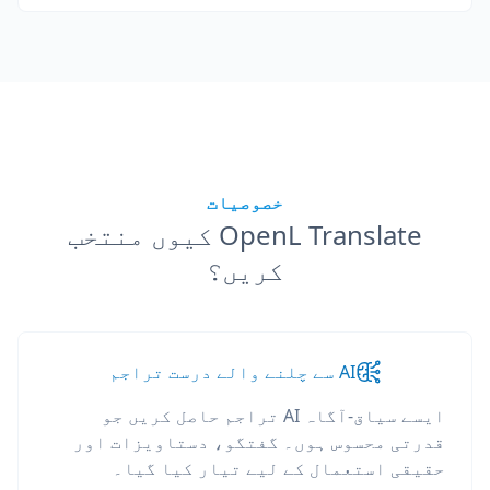
خصوصیات
OpenL Translate کیوں منتخب
کریں؟
AI سے چلنے والے درست تراجم
ایسے سیاق-آگاہ AI تراجم حاصل کریں جو
قدرتی محسوس ہوں۔ گفتگو، دستاویزات اور
حقیقی استعمال کے لیے تیار کیا گیا۔