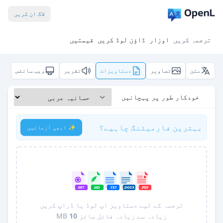
لاگ ان کریں
ترجمہ کریں
اوزار
ڈاؤن لوڈ کریں
قیمتیں
متن
تصاویر
دستاویزات
تقریر
ویب سائٹس
خودکار طور پر پہچانیں
بہترین فارمیٹنگ چاہیے؟
✨ ابھی آزمائیں
ترجمہ کے لیے دستاویز اپ لوڈ یا ڈراپ کریں
زیادہ سے زیادہ فائل سائز
10
MB