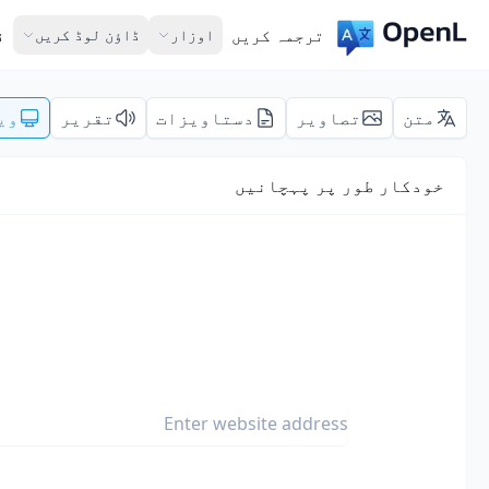
ترجمہ کریں
اوزار
ڈاؤن لوڈ کریں
ق
متن
تصاویر
دستاویزات
تقریر
وی
خودکار طور پر پہچانیں