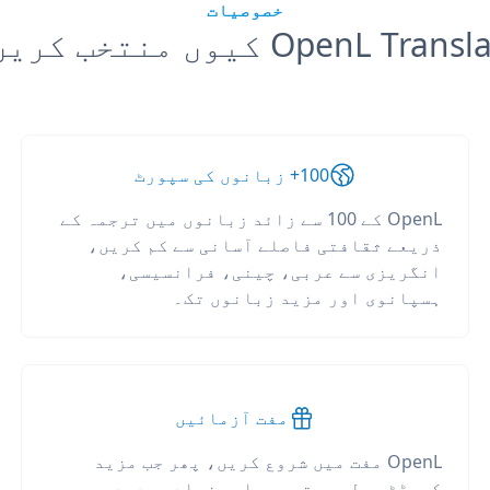
خصوصیات
OpenL Tran کیوں منتخب کریں؟
100+ زبانوں کی سپورٹ
OpenL کے 100 سے زائد زبانوں میں ترجمہ کے
ذریعے ثقافتی فاصلے آسانی سے کم کریں،
انگریزی سے عربی، چینی، فرانسیسی،
ہسپانوی اور مزید زبانوں تک۔
مفت آزمائیں
OpenL مفت میں شروع کریں، پھر جب مزید
کریڈٹس، لمبے ترجمے اور زیادہ حدود