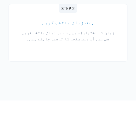
STEP 2
ہدف زبان منتخب کریں
زبان کے اختیارات میں سے وہ زبان منتخب کریں
جس میں آپ ویب صفحہ کا ترجمہ چاہتے ہیں۔