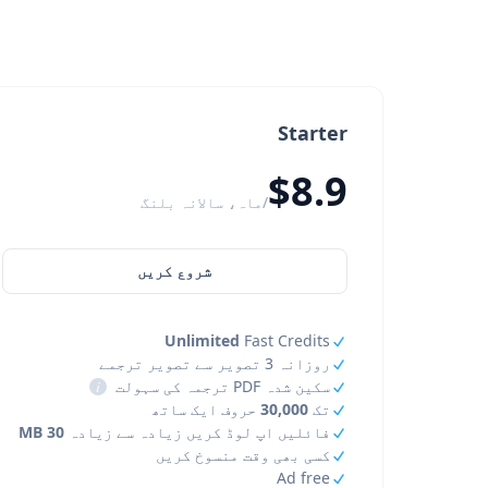
Starter
$8.9
/ماہ، سالانہ بلنگ
شروع کریں
Unlimited
Fast Credits
روزانہ 3 تصویر سے تصویر ترجمے
سکین شدہ PDF ترجمہ کی سہولت
i
تک
30,000
حروف ایک ساتھ
فائلیں اپ لوڈ کریں زیادہ سے زیادہ
30 MB
کسی بھی وقت منسوخ کریں
Ad free