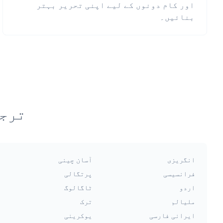
اور کام دونوں کے لیے اپنی تحریر بہتر
بنائیں۔
ترجم
انگریزی
آسان چینی
فرانسیسی
پرتگالی
اردو
ٹاگالوگ
ملیالم
ترک
ایرانی فارسی
یوکرینی