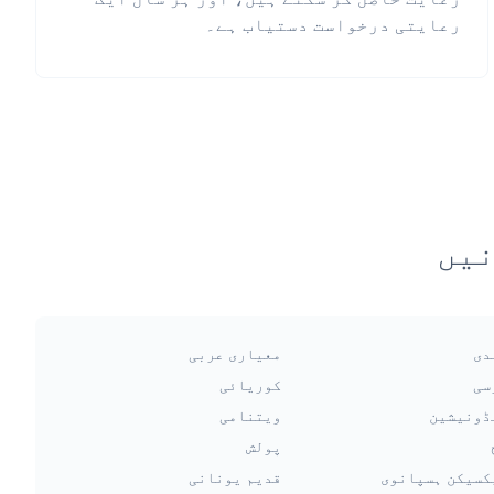
رعایتی درخواست دستیاب ہے۔
نیں
دی
معیاری عربی
سی
کوریائی
ڈونیشین
ویتنامی
پولش
کسیکن ہسپانوی
قدیم یونانی