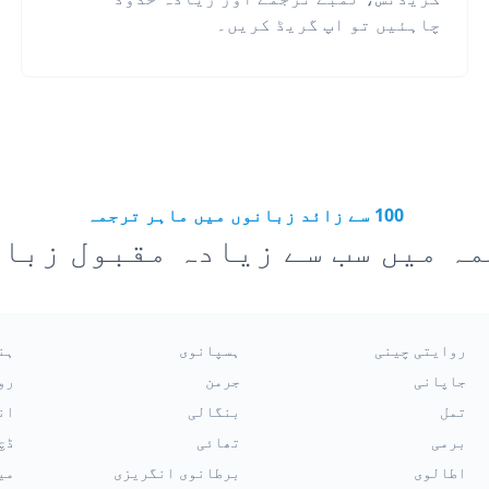
چاہئیں تو اپ گریڈ کریں۔
100 سے زائد زبانوں میں ماہر ترجمہ
ہ میں سب سے زیادہ مقبول زبا
روایتی چینی
ہسپانوی
ہن
جاپانی
جرمن
رو
تمل
بنگالی
ان
برمی
تھائی
ڈچ
اطالوی
برطانوی انگریزی
می