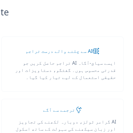
slate
AI سے چلنے والے درست تراجم
ایسے سیاق-آگاہ AI تراجم حاصل کریں جو
قدرتی محسوس ہوں۔ گفتگو، دستاویزات اور
حقیقی استعمال کے لیے تیار کیا گیا۔
ترجمے سے آگے
AI گرامر ٹولز، دوبارہ لکھنے کی تجاویز
اور زبان سیکھنے کی سہولت کے ساتھ اسکول