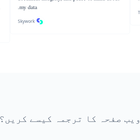
n
my data.
T
Skywork
یب صفحہ کا ترجمہ کیسے کریں؟