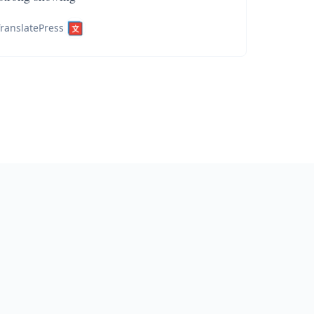
ranslatePress
و