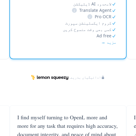
لامحدود AI ڈیٹیکشن
i
Translate Agent
i
Pro OCR
کروم ایکسٹینشن سپورٹ
کسی بھی وقت منسوخ کریں
Ad free
مزید →
ادائیگیاں بذریعہ
I find myself turning to OpenL more and
more for any task that requires high accuracy,
document integrity, and peace of mind about