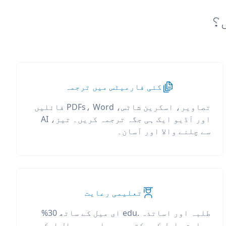
کئی فارمیٹس میں ترجمہ
تصاویر، اسکرین شاٹس، PDFs، Word فائلیں
اور آڈیو ایک ہی جگہ ترجمہ کریں۔ تیز، AI
سے چلنے والا اور آسان۔
تعلیمی رعایت
طلبہ اور اساتذہ .edu ای میل کے ساتھ 30%
رعایت حاصل کر سکتے ہیں، اور ہر سال ایک