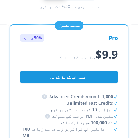
سالانہ پلان سے 50% تک بچائیں
سب سے مقبول
Pro
50% رعایت
$9.9
/ماہ، سالانہ بلنگ
ابھی اپ گریڈ کریں
i
Advanced Credits/month
1,000
Unlimited
Fast Credits
روزانہ 10 تصویر سے تصویر ترجمے
سکین شدہ PDF ترجمہ کی سہولت
i
تک
100,000
حروف ایک ساتھ
فائلیں اپ لوڈ کریں زیادہ سے زیادہ
100
MB