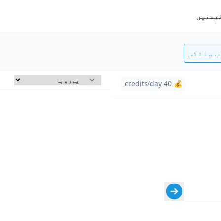
یمتیں
ب سائٹس
💰 40 credits/day