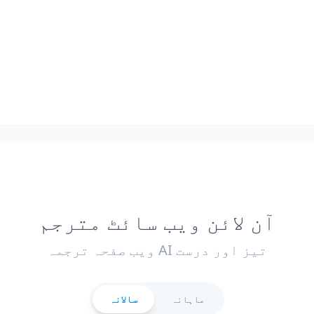
آن لائن ویب سائٹ مترجم
تیز اور درست AI ویب صفحہ ترجمہ
ماہانہ
سالانہ