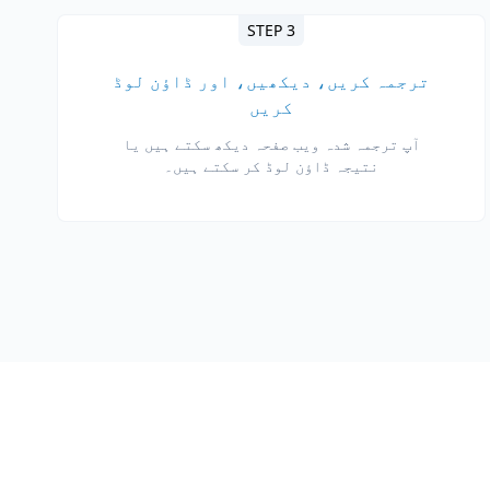
STEP 3
ترجمہ کریں، دیکھیں، اور ڈاؤن لوڈ
کریں
آپ ترجمہ شدہ ویب صفحہ دیکھ سکتے ہیں یا
نتیجہ ڈاؤن لوڈ کر سکتے ہیں۔