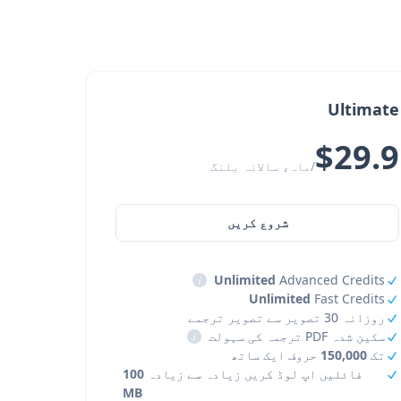
Ultimate
$29.9
/ماہ، سالانہ بلنگ
شروع کریں
i
Unlimited
Advanced Credits
Unlimited
Fast Credits
روزانہ 30 تصویر سے تصویر ترجمے
سکین شدہ PDF ترجمہ کی سہولت
i
تک
150,000
حروف ایک ساتھ
فائلیں اپ لوڈ کریں زیادہ سے زیادہ
100
MB