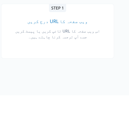
STEP 1
ویب صفحہ کا URL درج کریں
اس ویب صفحہ کا URL ٹائپ کریں یا پیسٹ کریں
جسے آپ ترجمہ کرنا چاہتے ہیں۔