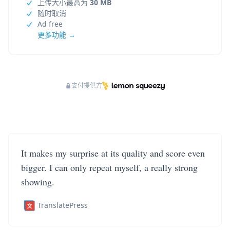
上传大小最高为
30 MB
随时取消
Ad free
更多功能 →
支付提供方
It makes my surprise at its quality and score even
bigger. I can only repeat myself, a really strong
showing.
TranslatePress