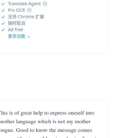
Translate Agent
i
Pro OCR
i
支持 Chrome 扩展
随时取消
Ad free
更多功能 →
his is of great help to express oneself into
another language which is not my mother
tongue. Good to know the message comes