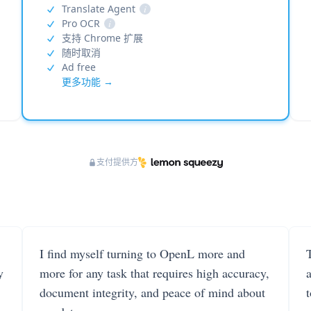
Translate Agent
i
Pro OCR
i
支持 Chrome 扩展
随时取消
Ad free
更多功能 →
支付提供方
I find myself turning to OpenL more and
T
y
more for any task that requires high accuracy,
document integrity, and peace of mind about