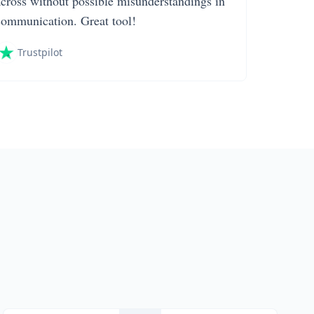
across without possible misunderstandings in
communication. Great tool!
Trustpilot