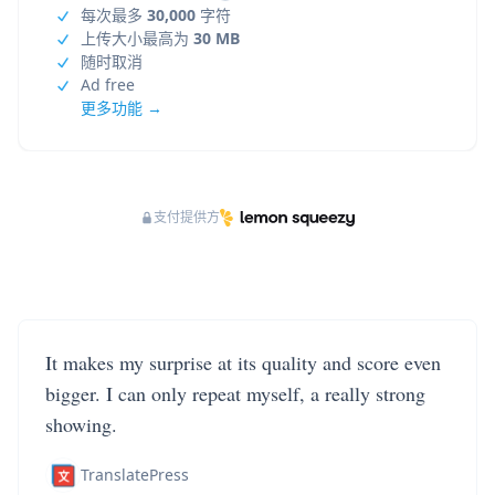
每次最多
30,000
字符
上传大小最高为
30 MB
随时取消
Ad free
更多功能 →
支付提供方
It makes my surprise at its quality and score even
bigger. I can only repeat myself, a really strong
showing.
TranslatePress