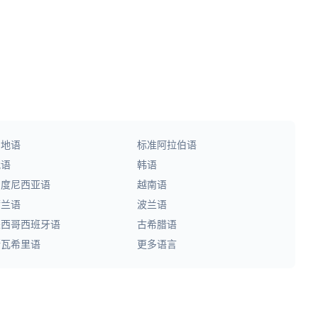
印地语
标准阿拉伯语
俄语
韩语
印度尼西亚语
越南语
荷兰语
波兰语
墨西哥西班牙语
古希腊语
斯瓦希里语
更多语言