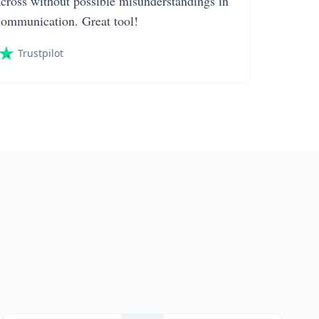
across without possible misunderstandings in
communication. Great tool!
Trustpilot