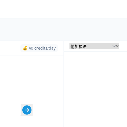
💰 40 credits/day