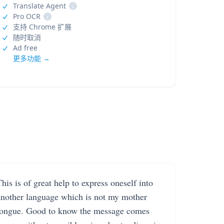
Translate Agent
i
Pro OCR
i
支持 Chrome 扩展
随时取消
Ad free
更多功能 →
his is of great help to express oneself into
another language which is not my mother
tongue. Good to know the message comes