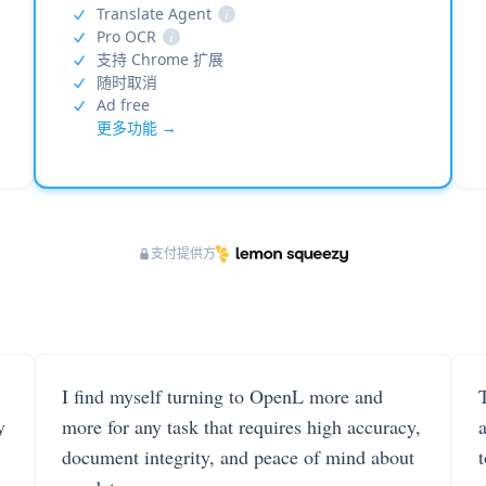
Translate Agent
i
Pro OCR
i
支持 Chrome 扩展
随时取消
Ad free
更多功能 →
支付提供方
I find myself turning to OpenL more and
T
y
more for any task that requires high accuracy,
document integrity, and peace of mind about