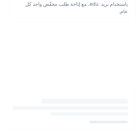
باستخدام بريد .edu، مع إتاحة طلب مخفّض واحد كل
عام.