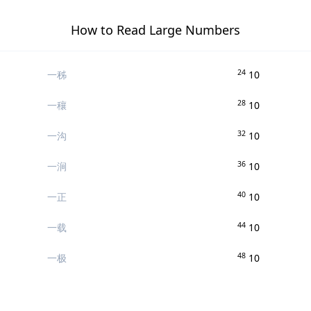
How to Read Large Numbers
24
一秭
10
28
一穰
10
32
一沟
10
36
一涧
10
40
一正
10
44
一载
10
48
一极
10