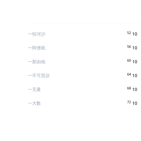
52
一恒河沙
10
56
一阿僧祇
10
60
一那由他
10
64
一不可思议
10
68
一无量
10
72
一大数
10