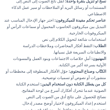
نسخ أو تنزيل بنقرة واحدة:
انقل ناتج الصوت إلى النص إلى
المستندات أو رسائل البريد أو الملاحظات أو سير عمل الذكاء
الاصطناعي.
عناصر تحكم مفيدة للميكروفون:
اختر جهاز الإدخال المناسب عند
التبديل بين ميكروفون الحاسوب المحمول أو سماعات الرأس أو
الميكروفونات الخارجية.
استخدامات شائعة لتحويل الكلام إلى نص
الطلاب:
التقط أفكار المحاضرات وملاحظات الدراسة
والانطباعات السريعة قبل نسيانها.
المهنيون:
أملِ خلاصات الاجتماعات وبنود العمل والمسودات
الأولية بسرعة أكبر من الكتابة.
الكتّاب وصناع المحتوى:
حوّل الأفكار المنطوقة إلى مخططات أو
منشورات أو نصوص أو تسميات توضيحية.
كل من يفضّل الكتابة دون استخدام اليدين:
استخدم الكتابة
الصوتية عندما تتحرك أفكارك أسرع من لوحة المفاتيح.
نصائح للحصول على نتائج أدق من الصوت إلى النص
استخدم إعداد الميكروفون لاختيار أوضح مصدر إدخال.
تحدث بوتيرة طبيعية وحافظ على مسافة قصيرة من