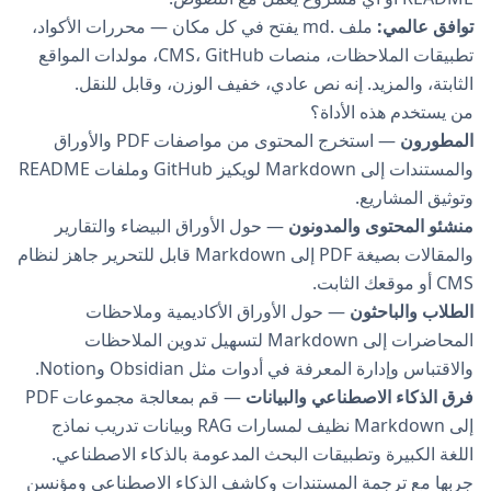
توافق عالمي:
ملف .md يفتح في كل مكان — محررات الأكواد،
تطبيقات الملاحظات، منصات CMS، GitHub، مولدات المواقع
الثابتة، والمزيد. إنه نص عادي، خفيف الوزن، وقابل للنقل.
من يستخدم هذه الأداة؟
المطورون
— استخرج المحتوى من مواصفات PDF والأوراق
والمستندات إلى Markdown لويكيز GitHub وملفات README
وتوثيق المشاريع.
منشئو المحتوى والمدونون
— حول الأوراق البيضاء والتقارير
والمقالات بصيغة PDF إلى Markdown قابل للتحرير جاهز لنظام
CMS أو موقعك الثابت.
الطلاب والباحثون
— حول الأوراق الأكاديمية وملاحظات
المحاضرات إلى Markdown لتسهيل تدوين الملاحظات
والاقتباس وإدارة المعرفة في أدوات مثل Obsidian وNotion.
فرق الذكاء الاصطناعي والبيانات
— قم بمعالجة مجموعات PDF
إلى Markdown نظيف لمسارات RAG وبيانات تدريب نماذج
اللغة الكبيرة وتطبيقات البحث المدعومة بالذكاء الاصطناعي.
جربها مع
ترجمة المستندات
و
كاشف الذكاء الاصطناعي
و
مؤنسن