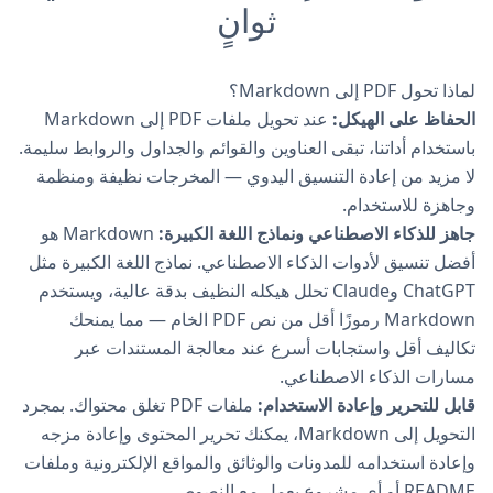
ثوانٍ
لماذا تحول PDF إلى Markdown؟
الحفاظ على الهيكل:
عند تحويل ملفات PDF إلى Markdown
باستخدام أداتنا، تبقى العناوين والقوائم والجداول والروابط سليمة.
لا مزيد من إعادة التنسيق اليدوي — المخرجات نظيفة ومنظمة
وجاهزة للاستخدام.
جاهز للذكاء الاصطناعي ونماذج اللغة الكبيرة:
Markdown هو
أفضل تنسيق لأدوات الذكاء الاصطناعي. نماذج اللغة الكبيرة مثل
ChatGPT وClaude تحلل هيكله النظيف بدقة عالية، ويستخدم
Markdown رموزًا أقل من نص PDF الخام — مما يمنحك
تكاليف أقل واستجابات أسرع عند معالجة المستندات عبر
مسارات الذكاء الاصطناعي.
قابل للتحرير وإعادة الاستخدام:
ملفات PDF تغلق محتواك. بمجرد
التحويل إلى Markdown، يمكنك تحرير المحتوى وإعادة مزجه
وإعادة استخدامه للمدونات والوثائق والمواقع الإلكترونية وملفات
README أو أي مشروع يعمل مع النصوص.