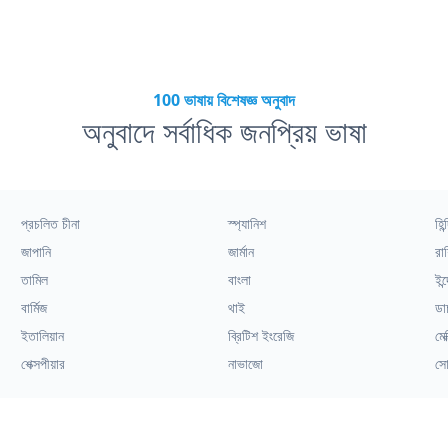
100 ভাষায় বিশেষজ্ঞ অনুবাদ
অনুবাদে সর্বাধিক জনপ্রিয় ভাষা
প্রচলিত চীনা
স্প্যানিশ
হিন্
জাপানি
জার্মান
রাশ
তামিল
বাংলা
ইন্
বার্মিজ
থাই
ডা
ইতালিয়ান
ব্রিটিশ ইংরেজি
মেক
শেক্সপীয়ার
নাভাজো
সো