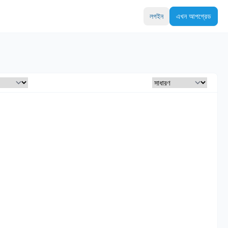
লগইন
এখন আপগ্রেড