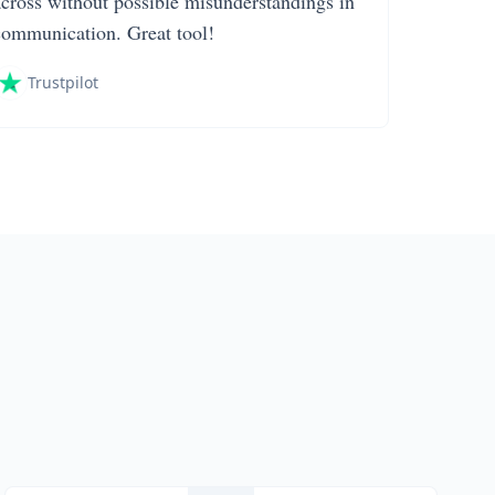
across without possible misunderstandings in
communication. Great tool!
Trustpilot