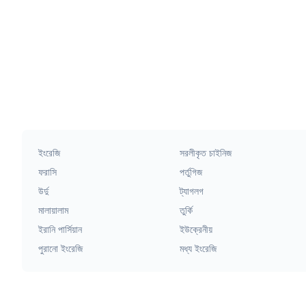
ইংরেজি
সরলীকৃত চাইনিজ
ফরাসি
পর্তুগিজ
উর্দু
ট্যাগলগ
মালায়ালাম
তুর্কি
ইরানি পার্সিয়ান
ইউক্রেনীয়
পুরানো ইংরেজি
মধ্য ইংরেজি