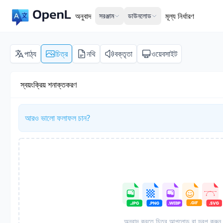
অনুবাদ
সরঞ্জাম
ডাউনলোড
মূল্য নির্ধারণ
পাঠ্য
চিত্র
নথি
বক্তৃতা
ওয়েবসাইট
স্বয়ংক্রিয় শনাক্তকরণ
আরও ভালো ফলাফল চান?
অনুবাদ করতে চিত্র আপলোড বা ড্রপ করুন