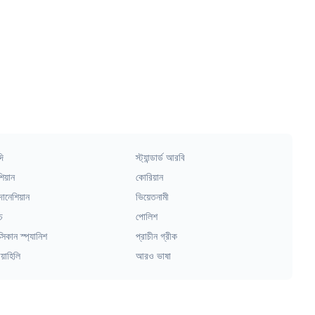
দি
স্ট্যান্ডার্ড আরবি
িয়ান
কোরিয়ান
দোনেশিয়ান
ভিয়েতনামী
চ
পোলিশ
্সিকান স্প্যানিশ
প্রাচীন গ্রীক
য়াহিলি
আরও ভাষা