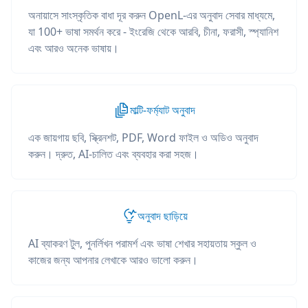
অনায়াসে সাংস্কৃতিক বাধা দূর করুন OpenL-এর অনুবাদ সেবার মাধ্যমে,
যা 100+ ভাষা সমর্থন করে - ইংরেজি থেকে আরবি, চীনা, ফরাসী, স্প্যানিশ
এবং আরও অনেক ভাষায়।
মাল্টি-ফর্ম্যাট অনুবাদ
এক জায়গায় ছবি, স্ক্রিনশট, PDF, Word ফাইল ও অডিও অনুবাদ
করুন। দ্রুত, AI-চালিত এবং ব্যবহার করা সহজ।
অনুবাদ ছাড়িয়ে
AI ব্যাকরণ টুল, পুনর্লিখন পরামর্শ এবং ভাষা শেখার সহায়তায় স্কুল ও
কাজের জন্য আপনার লেখাকে আরও ভালো করুন।