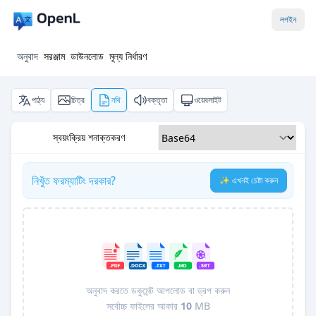
লগইন
অনুবাদ
সরঞ্জাম
ডাউনলোড
মূল্য নির্ধারণ
পাঠ্য
চিত্র
নথি
বক্তৃতা
ওয়েবসাইট
স্বয়ংক্রিয় শনাক্তকরণ
নিখুঁত ফরম্যাটিং দরকার?
✨ এখনই চেষ্টা করুন
অনুবাদ করতে ডকুমেন্ট আপলোড বা ড্রপ করুন
সর্বোচ্চ ফাইলের আকার
10
MB