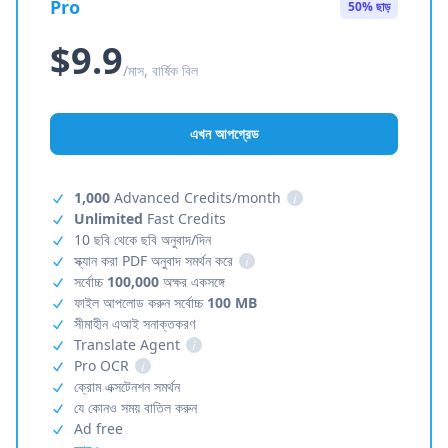
Pro
50% ছাড়
$9.9
/মাস, বার্ষিক বিল
এখন আপগ্রেড
1,000
Advanced Credits/month
i
Unlimited
Fast Credits
10 ছবি থেকে ছবি অনুবাদ/দিন
স্ক্যান করা PDF অনুবাদ সমর্থন করে
i
সর্বোচ্চ
100,000
অক্ষর একসঙ্গে
ফাইল আপলোড করুন সর্বোচ্চ
100 MB
সীমাহীন এআই সনাক্তকরণ
Translate Agent
i
Pro OCR
i
ক্রোম এক্সটেনশন সমর্থন
যে কোনও সময় বাতিল করুন
Ad free