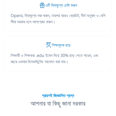
এটি বিনামূল্যে চেষ্টা করুন
OpenL বিনামূল্যে শুরু করুন, তারপর আরও ক্রেডিট, দীর্ঘ অনুবাদ ও বেশি
সীমা দরকার হলে আপগ্রেড করুন।
শিক্ষামূলক ছাড়
শিক্ষার্থী ও শিক্ষকরা .edu ইমেল দিয়ে 30% ছাড় পেতে পারেন, এবং
বছরে একবার ডিসকাউন্টেড আবেদন করা যায়।
প্রায়শই জিজ্ঞাসিত প্রশ্ন
আপনার যা কিছু জানা দরকার