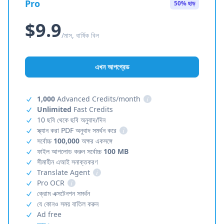
Pro
50% ছাড়
$9.9
/মাস, বার্ষিক বিল
এখন আপগ্রেড
1,000
Advanced Credits/month
i
Unlimited
Fast Credits
10 ছবি থেকে ছবি অনুবাদ/দিন
স্ক্যান করা PDF অনুবাদ সমর্থন করে
i
সর্বোচ্চ
100,000
অক্ষর একসঙ্গে
ফাইল আপলোড করুন সর্বোচ্চ
100 MB
সীমাহীন এআই সনাক্তকরণ
Translate Agent
i
Pro OCR
i
ক্রোম এক্সটেনশন সমর্থন
যে কোনও সময় বাতিল করুন
Ad free