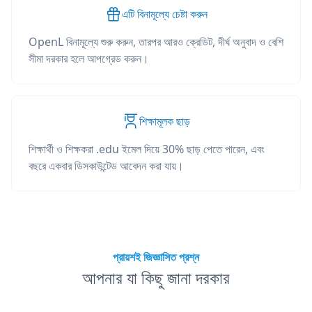
এটি বিনামূল্যে চেষ্টা করুন
OpenL বিনামূল্যে শুরু করুন, তারপর আরও ক্রেডিট, দীর্ঘ অনুবাদ ও বেশি
সীমা দরকার হলে আপগ্রেড করুন।
শিক্ষামূলক ছাড়
শিক্ষার্থী ও শিক্ষকরা .edu ইমেল দিয়ে 30% ছাড় পেতে পারেন, এবং
বছরে একবার ডিসকাউন্টেড আবেদন করা যায়।
প্রায়শই জিজ্ঞাসিত প্রশ্ন
আপনার যা কিছু জানা দরকার