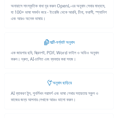
অনায়াসে সাংস্কৃতিক বাধা দূর করুন OpenL-এর অনুবাদ সেবার মাধ্যমে,
যা 100+ ভাষা সমর্থন করে - ইংরেজি থেকে আরবি, চীনা, ফরাসী, স্প্যানিশ
এবং আরও অনেক ভাষায়।
মাল্টি-ফর্ম্যাট অনুবাদ
এক জায়গায় ছবি, স্ক্রিনশট, PDF, Word ফাইল ও অডিও অনুবাদ
করুন। দ্রুত, AI-চালিত এবং ব্যবহার করা সহজ।
অনুবাদ ছাড়িয়ে
AI ব্যাকরণ টুল, পুনর্লিখন পরামর্শ এবং ভাষা শেখার সহায়তায় স্কুল ও
কাজের জন্য আপনার লেখাকে আরও ভালো করুন।