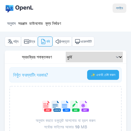
লগইন
অনুবাদ
সরঞ্জাম
ডাউনলোড
মূল্য নির্ধারণ
পাঠ্য
চিত্র
নথি
বক্তৃতা
ওয়েবসাইট
স্বয়ংক্রিয় শনাক্তকরণ
নিখুঁত ফরম্যাটিং দরকার?
✨ এখনই চেষ্টা করুন
অনুবাদ করতে ডকুমেন্ট আপলোড বা ড্রপ করুন
সর্বোচ্চ ফাইলের আকার
10
MB