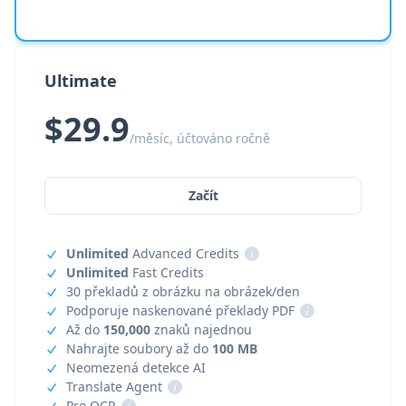
Ultimate
$29.9
/měsíc, účtováno ročně
Začít
Unlimited
Advanced Credits
i
Unlimited
Fast Credits
30 překladů z obrázku na obrázek/den
Podporuje naskenované překlady PDF
i
Až do
150,000
znaků najednou
Nahrajte soubory až do
100 MB
Neomezená detekce AI
Translate Agent
i
Pro OCR
i