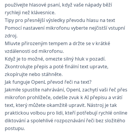
používejte hlasové psaní, když vaše nápady běží
rychleji než klávesnice.
Tipy pro přesnější výsledky převodu hlasu na text
Pomocí nastavení mikrofonu vyberte nejčistší vstupní
zdroj.
Mluvte přirozeným tempem a držte se v krátké
vzdálenosti od mikrofonu.
Když je to možné, omezte silný hluk v pozadí.
Zkontrolujte přepis a poté finální text upravte,
zkopírujte nebo stáhněte.
Jak funguje OpenL převod řeči na text?
Jakmile spustíte nahrávání, OpenL zachytí vaši řeč přes
mikrofon prohlížeče, odešle zvuk k AI přepisu a vrátí
text, který můžete okamžitě upravit. Nástroj je tak
praktickou volbou pro lidi, kteří potřebují rychlé online
diktování a spolehlivé rozpoznávání řeči bez složitého
postupu.