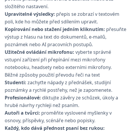
složitého nastavení.
Upravitelné výsledky:
přepis se zobrazí v textovém
poli, kde ho můžete před sdílením upravit.
Kopírování nebo stažení jedním kliknutím:
přesuňte
výstup z hlasu na text do dokumentů, e-mailů,
poznámek nebo AI pracovních postupů.
Užitečné ovládání mikrofonu:
vyberte správné
vstupní zařízení při přepínání mezi mikrofony
notebooku, headsety nebo externími mikrofony.
Běžné způsoby použití převodu řeči na text
Studenti:
zachyťte nápady z přednášek, studijní
poznámky a rychlé postřehy, než je zapomenete.
Profesionálové:
diktujte závěry ze schůzek, úkoly a
hrubé návrhy rychleji než psaním.
Autoři a tvůrci:
proměňte vyslovené myšlenky v
osnovy, příspěvky, scénáře nebo popisky.
Každý, kdo dává přednost psaní bez rukou: