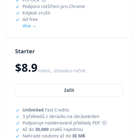
Podpora rozšíření pro Chrome
Kdykoli zrušit
Ad free
Více →
Starter
$8.9
/měsíc, účtováno ročně
Začít
Unlimited
Fast Credits
3 překladů z obrázku na obrázek/den
Podporuje naskenované překlady PDF
i
Až do
30,000
znaků najednou
Nahrajte soubory až do
30 MB