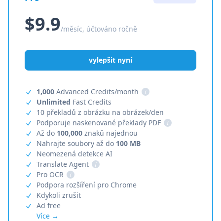
$9.9
/měsíc, účtováno ročně
vylepšit nyní
1,000
Advanced Credits/month
i
Unlimited
Fast Credits
10 překladů z obrázku na obrázek/den
Podporuje naskenované překlady PDF
i
Až do
100,000
znaků najednou
Nahrajte soubory až do
100 MB
Neomezená detekce AI
Translate Agent
i
Pro OCR
i
Podpora rozšíření pro Chrome
Kdykoli zrušit
Ad free
Více →