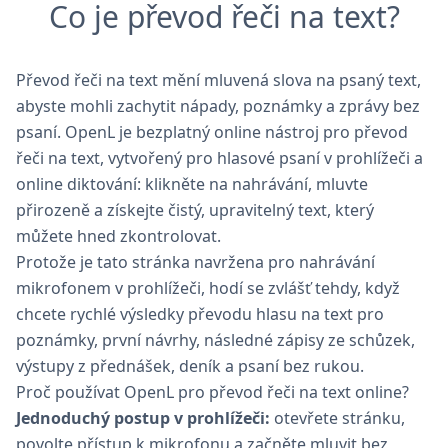
Co je převod řeči na text?
Převod řeči na text mění mluvená slova na psaný text,
abyste mohli zachytit nápady, poznámky a zprávy bez
psaní. OpenL je bezplatný online nástroj pro převod
řeči na text, vytvořený pro hlasové psaní v prohlížeči a
online diktování: klikněte na nahrávání, mluvte
přirozeně a získejte čistý, upravitelný text, který
můžete hned zkontrolovat.
Protože je tato stránka navržena pro nahrávání
mikrofonem v prohlížeči, hodí se zvlášť tehdy, když
chcete rychlé výsledky převodu hlasu na text pro
poznámky, první návrhy, následné zápisy ze schůzek,
výstupy z přednášek, deník a psaní bez rukou.
Proč používat OpenL pro převod řeči na text online?
Jednoduchý postup v prohlížeči:
otevřete stránku,
povolte přístup k mikrofonu a začněte mluvit bez