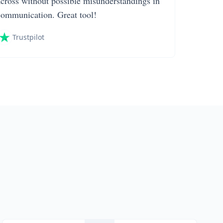
across without possible misunderstandings in
communication. Great tool!
Trustpilot