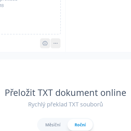
MB
Pro
Přeložit TXT dokument online
Rychlý překlad TXT souborů
Měsíční
Roční