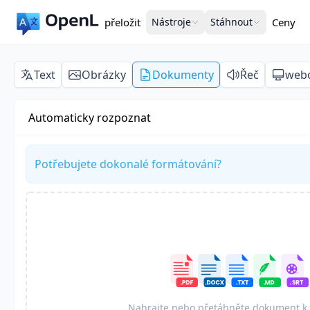
přeložit
Nástroje
Stáhnout
Ceny
Text
Obrázky
Dokumenty
Řeč
webo
Automaticky rozpoznat
Potřebujete dokonalé formátování?
Nahrajte nebo přetáhněte dokument k