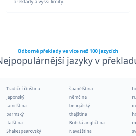
překlady a vyšší limity.
Odborné překlady ve více než 100 jazycích
Nejpopulárnější jazyky v překlad
Tradiční čínština
španělština
h
japonský
němčina
r
tamilština
bengálský
i
barmský
thajština
h
italština
Britská angličtina
m
Shakespearovský
Navažština
sv