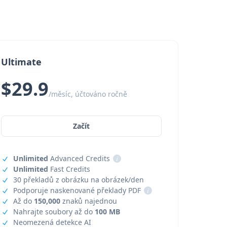
Ultimate
$29.9
/měsíc, účtováno ročně
Začít
Unlimited
Advanced Credits
i
Unlimited
Fast Credits
30 překladů z obrázku na obrázek/den
Podporuje naskenované překlady PDF
i
Až do
150,000
znaků najednou
Nahrajte soubory až do
100 MB
Neomezená detekce AI