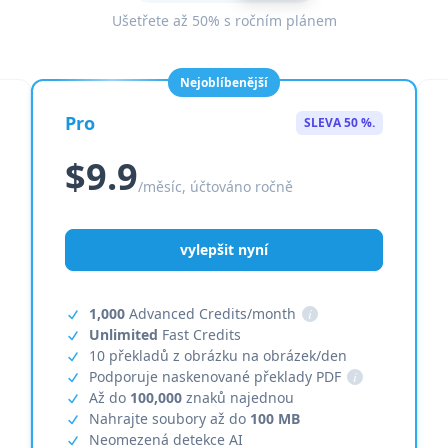
Ušetřete až 50% s ročním plánem
Nejoblíbenější
Pro
SLEVA 50 %.
$9.9
/měsíc, účtováno ročně
vylepšit nyní
1,000
Advanced Credits/month
i
Unlimited
Fast Credits
10 překladů z obrázku na obrázek/den
Podporuje naskenované překlady PDF
i
Až do
100,000
znaků najednou
Nahrajte soubory až do
100 MB
Neomezená detekce AI