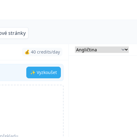
vé stránky
💰 40 credits/day
✨ Vyzkoušet
 překladu