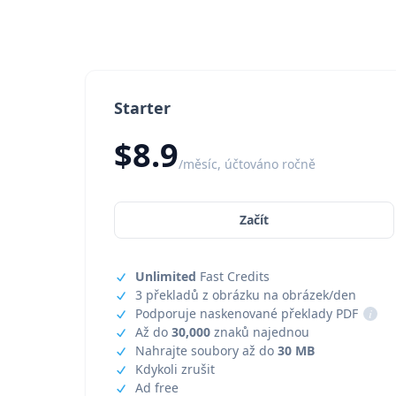
Starter
$8.9
/měsíc, účtováno ročně
Začít
Unlimited
Fast Credits
3 překladů z obrázku na obrázek/den
Podporuje naskenované překlady PDF
i
Až do
30,000
znaků najednou
Nahrajte soubory až do
30 MB
Kdykoli zrušit
Ad free