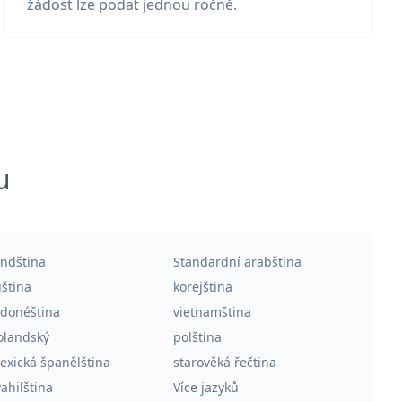
žádost lze podat jednou ročně.
u
indština
Standardní arabština
uština
korejština
ndonéština
vietnamština
olandský
polština
exická španělština
starověká řečtina
ahilština
Více jazyků