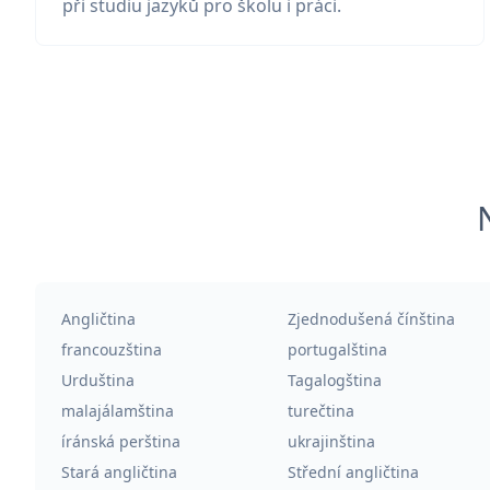
při studiu jazyků pro školu i práci.
Angličtina
Zjednodušená čínština
francouzština
portugalština
Urduština
Tagalogština
malajálamština
turečtina
íránská perština
ukrajinština
Stará angličtina
Střední angličtina