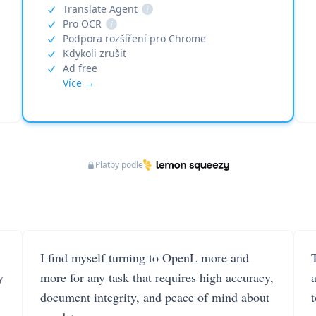
Translate Agent
i
Pro OCR
i
Podpora rozšíření pro Chrome
Kdykoli zrušit
Ad free
Více →
Platby podle
I find myself turning to OpenL more and
T
y
more for any task that requires high accuracy,
document integrity, and peace of mind about