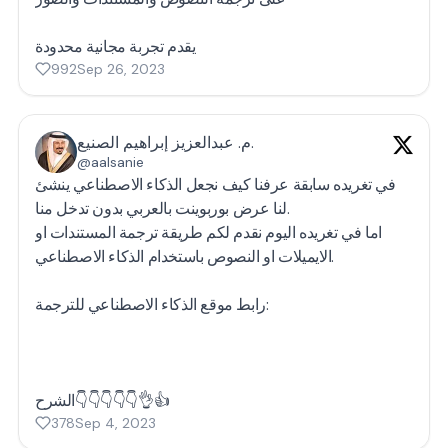
يقدم تجربة مجانية محدودة
992
Sep 26, 2023
م. عبدالعزيز إبراهيم الصنيع.
@aalsanie
في تغريده سابقة عرفنا كيف نجعل الذكاء الاصطناعي ينشئ
لنا عرض بوربوينت بالعربي بدون تدخل منا.
اما في تغريده اليوم نقدم لكم طريقة ترجمة المستندات او
الايميلات او النصوص باستخدام الذكاء الاصطناعي.
رابط موقع الذكاء الاصطناعي للترجمة:
الشرح👇👇👇👇👇👌👍
378
Sep 4, 2023