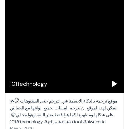
101technology
موقع ترجمة بالذكاء الاصطناعي.. يترجم حتى الفيديوهات 🤯🔥
يمكن لهذا الموقع ان يترجم الملفات بجميع انواعها مع الحفاض
على شكلها ومظهرها كما هوا فقط يغير اللغة وهوا مجاني😍.
#101technology #موقع #ai #aitool #aiwebsite
May 2, 2026