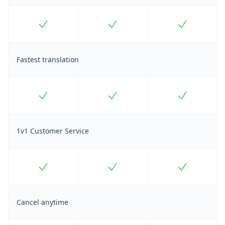
Included
Included
Included
Fastest translation
Included
Included
Included
1v1 Customer Service
Included
Included
Included
Cancel anytime