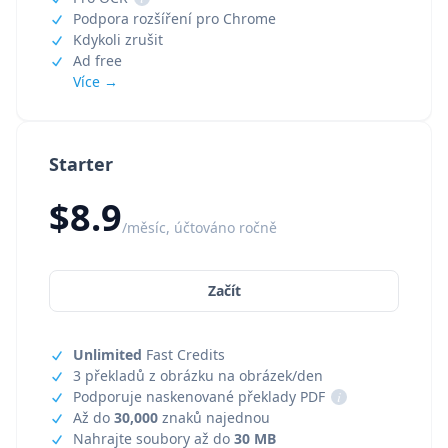
Podpora rozšíření pro Chrome
Kdykoli zrušit
Ad free
Více →
Starter
$8.9
/měsíc, účtováno ročně
Začít
Unlimited
Fast Credits
3 překladů z obrázku na obrázek/den
Podporuje naskenované překlady PDF
i
Až do
30,000
znaků najednou
Nahrajte soubory až do
30 MB