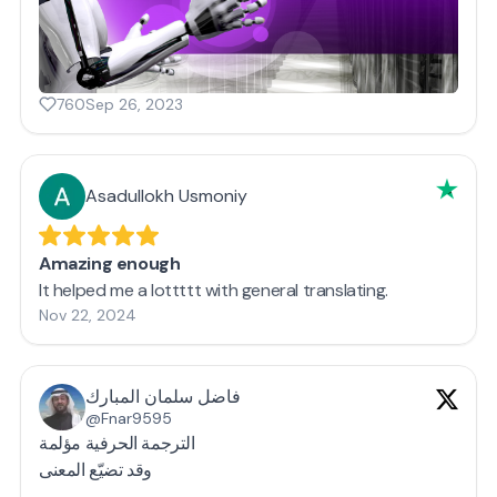
760
Sep 26, 2023
Asadullokh Usmoniy
Amazing enough
It helped me a lottttt with general translating.
Nov 22, 2024
فاضل سلمان المبارك
@Fnar9595
الترجمة الحرفية مؤلمة
وقد تضيّع المعنى