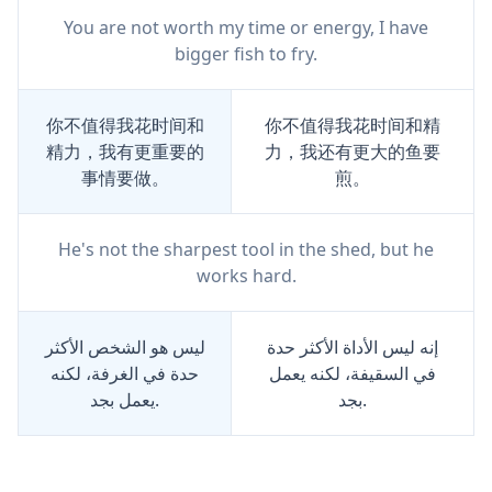
You are not worth my time or energy, I have
bigger fish to fry.
你不值得我花时间和
你不值得我花时间和精
精力，我有更重要的
力，我还有更大的鱼要
事情要做。
煎。
He's not the sharpest tool in the shed, but he
works hard.
إنه ليس الأداة الأكثر حدة
ليس هو الشخص الأكثر
في السقيفة، لكنه يعمل
حدة في الغرفة، لكنه
بجد.
يعمل بجد.