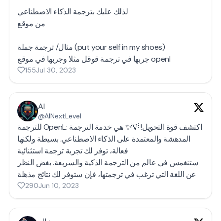
لذلك عليك بترجمة الذكاء الاصطناعي
من موقع
مثال/ ترجمة جملة (put your self in my shoes)
جربها في ترجمة قوقل مثلا وجربها في موقع openl
155
Jul 30, 2023
AI
@AINextLevel
للترجمة OpenL: اكتشف قوة التحويل! 💡✨ هي خدمة الترجمة
المدهشة والمعتمدة على الذكاء الاصطناعي. بسيطة ولكنها
فعالة، توفر لك تجربة ترجمة استثنائية
ستنغمس في عالم من الترجمة الذكية والسريعة. بغض النظر
290
Jun 10, 2023