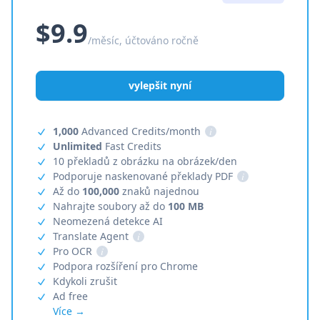
$9.9
/měsíc, účtováno ročně
vylepšit nyní
1,000
Advanced Credits/month
i
Unlimited
Fast Credits
10 překladů z obrázku na obrázek/den
Podporuje naskenované překlady PDF
i
Až do
100,000
znaků najednou
Nahrajte soubory až do
100 MB
Neomezená detekce AI
Translate Agent
i
Pro OCR
i
Podpora rozšíření pro Chrome
Kdykoli zrušit
Ad free
Více →