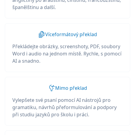
angličtiny po arabštinu, čínštinu, francouzštinu,
španělštinu a další.
Víceformátový překlad
Překládejte obrázky, screenshoty, PDF, soubory
Word i audio na jednom místě. Rychle, s pomocí
AI a snadno.
Mimo překlad
Vylepšete své psaní pomocí AI nástrojů pro
gramatiku, návrhů přeformulování a podpory
při studiu jazyků pro školu i práci.