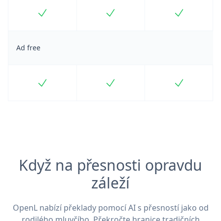
Included
Included
Included
Ad free
Included
Included
Included
Když na přesnosti opravdu
záleží
OpenL nabízí překlady pomocí AI s přesností jako od
rodilého mluvčího. Překročte hranice tradičních