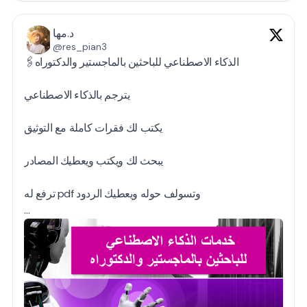
د.مها
@res_pian3
🖇️الذكاء الاصطناعي للباحثين بالماجستير والدكتوراه
يترجم بالذكاء الاصطناعي
يكتب لك فقرات كاملة مع التوثيق
يبحث لك ويكتب ويعطيك المصادر
ترفع له pdf وتسولف حوله ويعطيك الردود
…