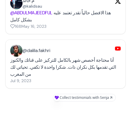
م.خالد
@kalidsau
@ABDULMAJEEDFUL
هذا الافضل حالياً تقدر تعتمد عليه
بشكل كامل
168
May 16, 2023
@dalila.fakhri
أنا محتاجة أخصص شهر بالكامل للتركيز على قناتك والكنوز
التي تقدمها بكل نكران ذات.. شكرا واحدة لا تكفي.. تحياتي لك
من المغرب
Jul 9, 2023
Collect testimonials with Senja