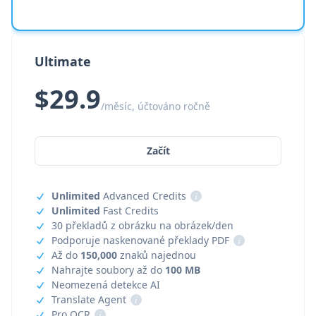
Ultimate
$29.9
/měsíc, účtováno ročně
Začít
Unlimited
Advanced Credits
i
Unlimited
Fast Credits
30 překladů z obrázku na obrázek/den
Podporuje naskenované překlady PDF
i
Až do
150,000
znaků najednou
Nahrajte soubory až do
100 MB
Neomezená detekce AI
Translate Agent
i
Pro OCR
i