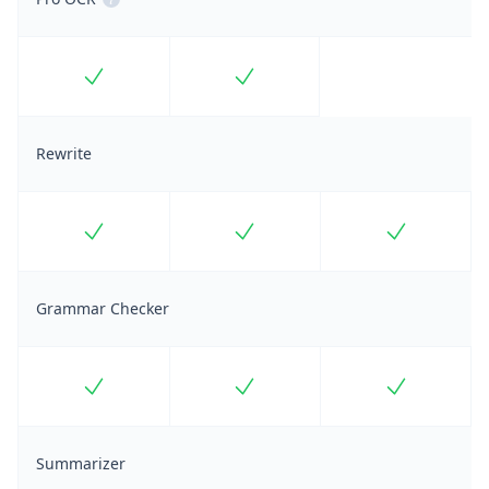
Included
Included
Rewrite
Included
Included
Included
Grammar Checker
Included
Included
Included
Summarizer