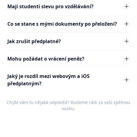
Mají studenti slevu pro vzdělávání?
Co se stane s mými dokumenty po přeložení?
Jak zrušit předplatné?
Mohu požádat o vrácení peněz?
Jaký je rozdíl mezi webovým a iOS
předplatným?
Chybí vám tu nějaká odpověď? Budeme rádi za vaši
zpětnou
vazbu
.