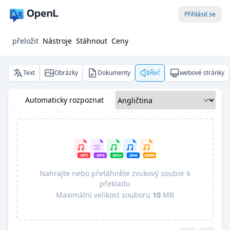
Přihlásit se
přeložit
Nástroje
Stáhnout
Ceny
Text
Obrázky
Dokumenty
Řeč
webové stránky
Automaticky rozpoznat
Nahrajte nebo přetáhněte zvukový soubor k
překladu
Maximální velikost souboru
10
MB
Pro