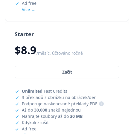
Ad free
Více →
Starter
$8.9
/měsíc, účtováno ročně
Začít
Unlimited
Fast Credits
3 překladů z obrázku na obrázek/den
Podporuje naskenované překlady PDF
i
Až do
30,000
znaků najednou
Nahrajte soubory až do
30 MB
Kdykoli zrušit
Ad free