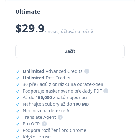
Ultimate
$29.9
/měsíc, účtováno ročně
Začít
Unlimited
Advanced Credits
i
Unlimited
Fast Credits
30 překladů z obrázku na obrázek/den
Podporuje naskenované překlady PDF
i
Až do
150,000
znaků najednou
Nahrajte soubory až do
100 MB
Neomezená detekce AI
Translate Agent
i
Pro OCR
i
Podpora rozšíření pro Chrome
Kdykoli zrušit