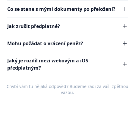
Co se stane s mými dokumenty po přeložení?
Jak zrušit předplatné?
Mohu požádat o vrácení peněz?
Jaký je rozdíl mezi webovým a iOS
předplatným?
Chybí vám tu nějaká odpověď? Budeme rádi za vaši
zpětnou
vazbu
.