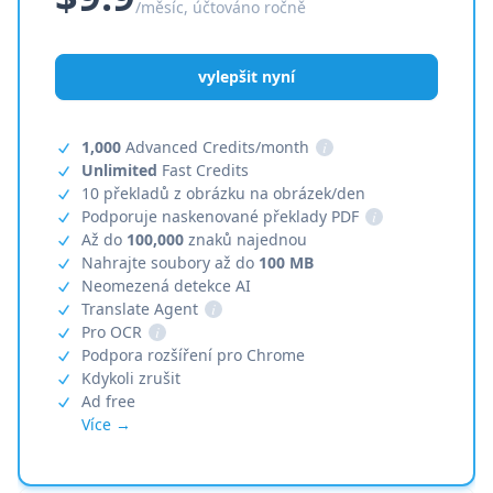
/měsíc, účtováno ročně
vylepšit nyní
1,000
Advanced Credits/month
i
Unlimited
Fast Credits
10 překladů z obrázku na obrázek/den
Podporuje naskenované překlady PDF
i
Až do
100,000
znaků najednou
Nahrajte soubory až do
100 MB
Neomezená detekce AI
Translate Agent
i
Pro OCR
i
Podpora rozšíření pro Chrome
Kdykoli zrušit
Ad free
Více →