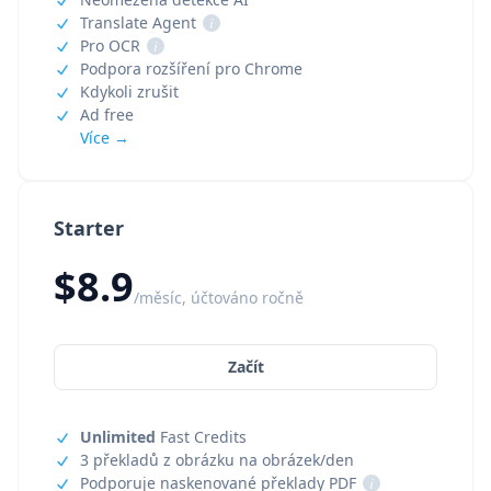
Translate Agent
i
Pro OCR
i
Podpora rozšíření pro Chrome
Kdykoli zrušit
Ad free
Více →
Starter
$8.9
/měsíc, účtováno ročně
Začít
Unlimited
Fast Credits
3 překladů z obrázku na obrázek/den
Podporuje naskenované překlady PDF
i