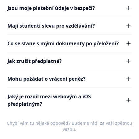
Jsou moje platební údaje v bezpečí?
Mají studenti slevu pro vzdělávání?
Co se stane s mými dokumenty po přeložení?
Jak zrušit předplatné?
Mohu požádat o vrácení peněz?
Jaký je rozdíl mezi webovým a iOS
předplatným?
Chybí vám tu nějaká odpověď? Budeme rádi za vaši
zpětnou
vazbu
.