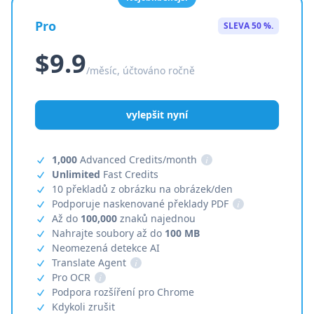
Pro
SLEVA 50 %.
$9.9
/měsíc, účtováno ročně
vylepšit nyní
1,000
Advanced Credits/month
i
Unlimited
Fast Credits
10 překladů z obrázku na obrázek/den
Podporuje naskenované překlady PDF
i
Až do
100,000
znaků najednou
Nahrajte soubory až do
100 MB
Neomezená detekce AI
Translate Agent
i
Pro OCR
i
Podpora rozšíření pro Chrome
Kdykoli zrušit