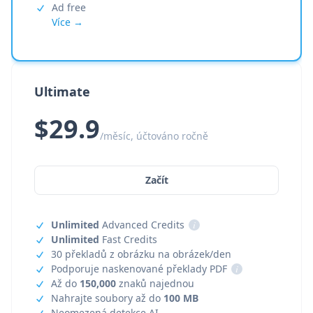
Ad free
Více →
Ultimate
$29.9
/měsíc, účtováno ročně
Začít
Unlimited
Advanced Credits
i
Unlimited
Fast Credits
30 překladů z obrázku na obrázek/den
Podporuje naskenované překlady PDF
i
Až do
150,000
znaků najednou
Nahrajte soubory až do
100 MB
Neomezená detekce AI