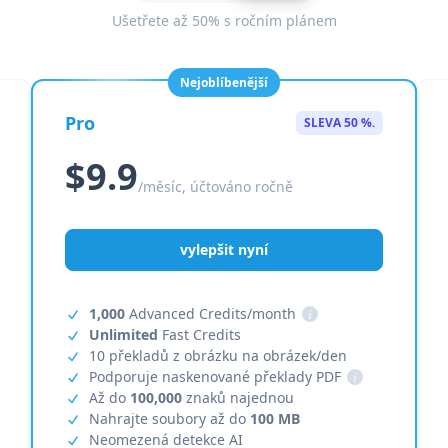
Ušetřete až 50% s ročním plánem
Nejoblíbenější
Pro
SLEVA 50 %.
$9.9
/měsíc, účtováno ročně
vylepšit nyní
1,000
Advanced Credits/month
i
Unlimited
Fast Credits
10 překladů z obrázku na obrázek/den
Podporuje naskenované překlady PDF
i
Až do
100,000
znaků najednou
Nahrajte soubory až do
100 MB
Neomezená detekce AI