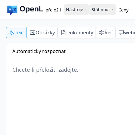
přeložit
Nástroje
Stáhnout
Ceny
Text
Obrázky
Dokumenty
Řeč
webo
Automaticky rozpoznat