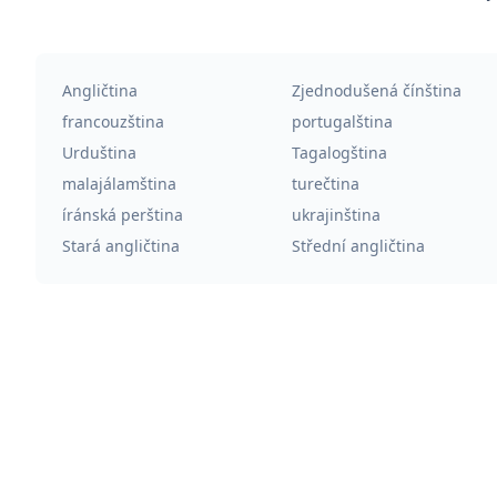
Angličtina
Zjednodušená čínština
francouzština
portugalština
Urduština
Tagalogština
malajálamština
turečtina
íránská perština
ukrajinština
Stará angličtina
Střední angličtina