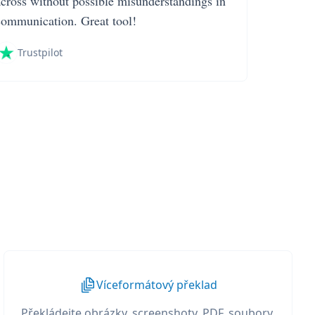
across without possible misunderstandings in
communication. Great tool!
Trustpilot
Víceformátový překlad
Překládejte obrázky, screenshoty, PDF, soubory