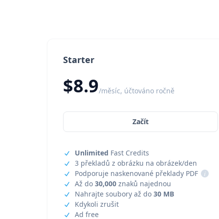
Starter
$8.9
/měsíc, účtováno ročně
Začít
Unlimited
Fast Credits
3 překladů z obrázku na obrázek/den
Podporuje naskenované překlady PDF
i
Až do
30,000
znaků najednou
Nahrajte soubory až do
30 MB
Kdykoli zrušit
Ad free