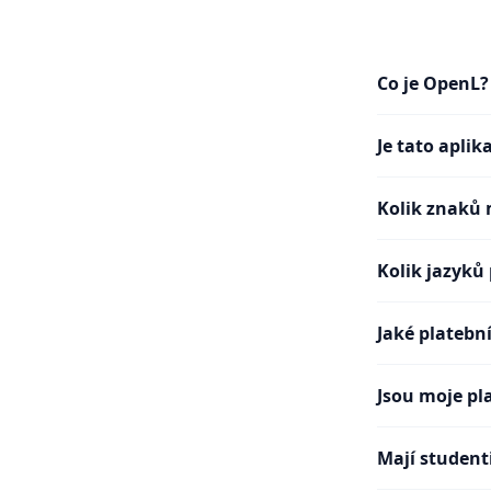
Co je OpenL?
Je tato apli
Kolik znaků 
Kolik jazyků
Jaké platební
Jsou moje pl
Mají student