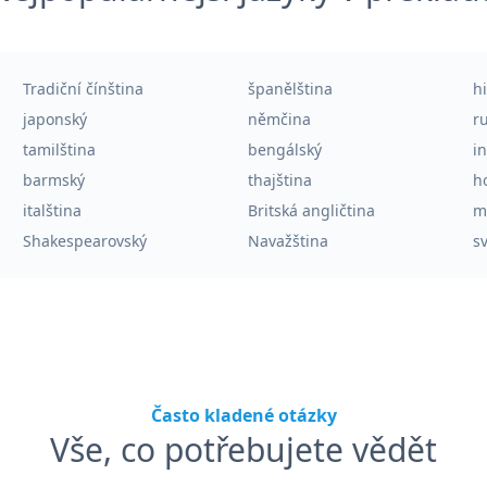
Tradiční čínština
španělština
h
japonský
němčina
r
tamilština
bengálský
i
barmský
thajština
h
italština
Britská angličtina
m
Shakespearovský
Navažština
sv
Často kladené otázky
Vše, co potřebujete vědět