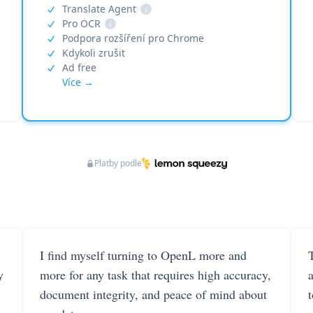
Translate Agent
i
Pro OCR
i
Podpora rozšíření pro Chrome
Kdykoli zrušit
Ad free
Více →
Platby podle
I find myself turning to OpenL more and
T
y
more for any task that requires high accuracy,
document integrity, and peace of mind about