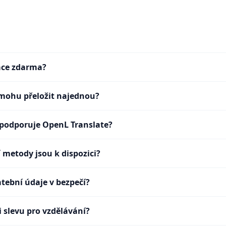
kace zdarma?
mohu přeložit najednou?
 podporuje OpenL Translate?
 metody jsou k dispozici?
atební údaje v bezpečí?
i slevu pro vzdělávání?