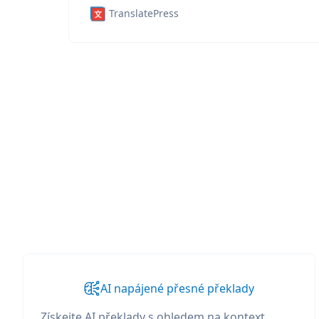
TranslatePress
AI napájené přesné překlady
Získejte AI překlady s ohledem na kontext,