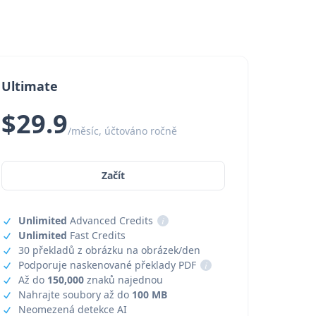
Ultimate
$29.9
/měsíc, účtováno ročně
Začít
Unlimited
Advanced Credits
i
Unlimited
Fast Credits
30 překladů z obrázku na obrázek/den
Podporuje naskenované překlady PDF
i
Až do
150,000
znaků najednou
Nahrajte soubory až do
100 MB
Neomezená detekce AI