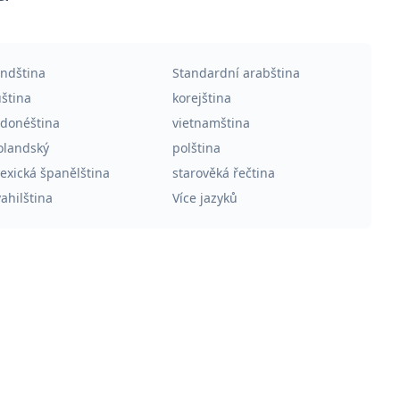
indština
Standardní arabština
uština
korejština
ndonéština
vietnamština
olandský
polština
exická španělština
starověká řečtina
ahilština
Více jazyků