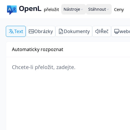
přeložit
Nástroje
Stáhnout
Ceny
Text
Obrázky
Dokumenty
Řeč
webo
Automaticky rozpoznat