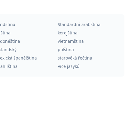
indština
Standardní arabština
uština
korejština
ndonéština
vietnamština
olandský
polština
exická španělština
starověká řečtina
ahilština
Více jazyků