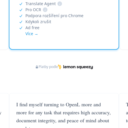
Translate Agent
i
Pro OCR
i
Podpora rozšíření pro Chrome
Kdykoli zrušit
Ad free
Více →
Platby podle
I find myself turning to OpenL more and
T
y
more for any task that requires high accuracy,
document integrity, and peace of mind about