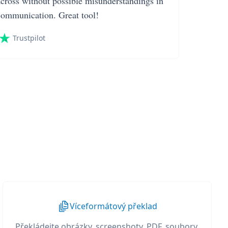
across without possible misunderstandings in
communication. Great tool!
Trustpilot
Víceformátový překlad
Překládejte obrázky, screenshoty, PDF, soubory