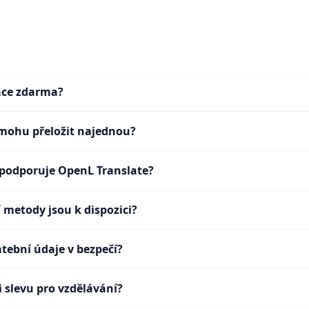
kace zdarma?
mohu přeložit najednou?
 podporuje OpenL Translate?
 metody jsou k dispozici?
atební údaje v bezpečí?
i slevu pro vzdělávání?