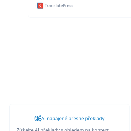
TranslatePress
AI napájené přesné překlady
Získejte AI překlady s ohledem na kontext,