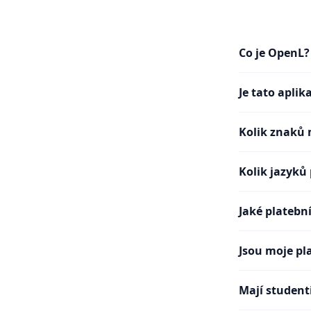
Co je OpenL?
Je tato apli
Kolik znaků 
Kolik jazyků
Jaké platební
Jsou moje pl
Mají student