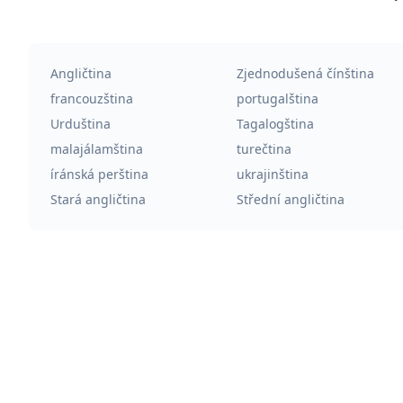
Angličtina
Zjednodušená čínština
francouzština
portugalština
Urduština
Tagalogština
malajálamština
turečtina
íránská perština
ukrajinština
Stará angličtina
Střední angličtina