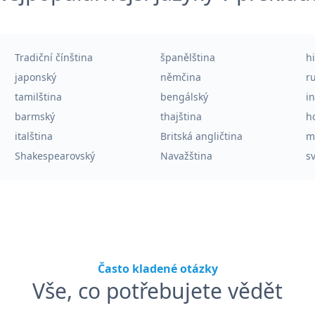
Tradiční čínština
španělština
h
japonský
němčina
r
tamilština
bengálský
i
barmský
thajština
h
italština
Britská angličtina
m
Shakespearovský
Navažština
sv
Často kladené otázky
Vše, co potřebujete vědět