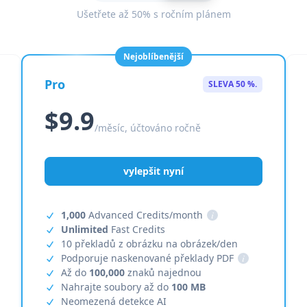
Ušetřete až 50% s ročním plánem
Nejoblíbenější
Pro
SLEVA 50 %.
$9.9
/měsíc, účtováno ročně
vylepšit nyní
1,000
Advanced Credits/month
i
Unlimited
Fast Credits
10 překladů z obrázku na obrázek/den
Podporuje naskenované překlady PDF
i
Až do
100,000
znaků najednou
Nahrajte soubory až do
100 MB
Neomezená detekce AI