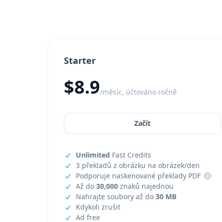
Starter
$8.9
/měsíc, účtováno ročně
Začít
Unlimited
Fast Credits
3 překladů z obrázku na obrázek/den
Podporuje naskenované překlady PDF
i
Až do
30,000
znaků najednou
Nahrajte soubory až do
30 MB
Kdykoli zrušit
Ad free