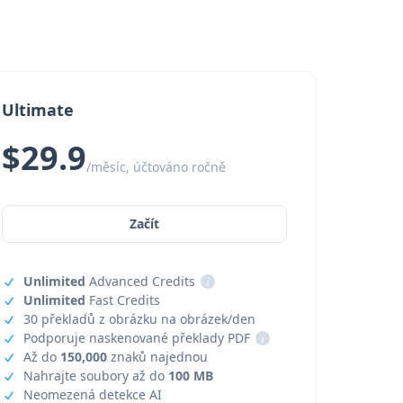
Ultimate
$29.9
/měsíc, účtováno ročně
Začít
Unlimited
Advanced Credits
i
Unlimited
Fast Credits
30 překladů z obrázku na obrázek/den
Podporuje naskenované překlady PDF
i
Až do
150,000
znaků najednou
Nahrajte soubory až do
100 MB
Neomezená detekce AI