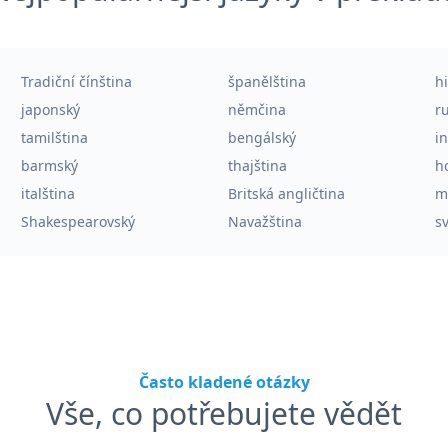
Tradiční čínština
španělština
h
japonský
němčina
r
tamilština
bengálský
i
barmský
thajština
h
italština
Britská angličtina
m
Shakespearovský
Navažština
sv
Často kladené otázky
Vše, co potřebujete vědět