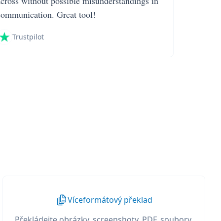
across without possible misunderstandings in
communication. Great tool!
Trustpilot
Víceformátový překlad
Překládejte obrázky, screenshoty, PDF, soubory