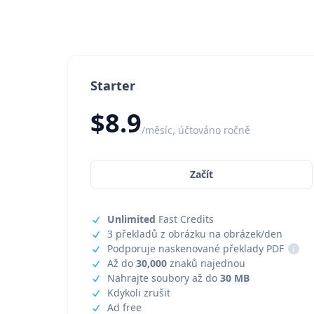
Starter
$8.9
/měsíc, účtováno ročně
Začít
Unlimited
Fast Credits
3 překladů z obrázku na obrázek/den
Podporuje naskenované překlady PDF
i
Až do
30,000
znaků najednou
Nahrajte soubory až do
30 MB
Kdykoli zrušit
Ad free