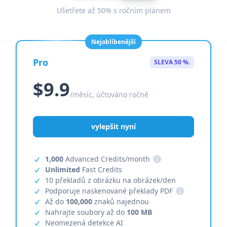
Ušetřete až 50% s ročním plánem
Nejoblíbenější
Pro
SLEVA 50 %.
$9.9
/měsíc, účtováno ročně
vylepšit nyní
1,000
Advanced Credits/month
i
Unlimited
Fast Credits
10 překladů z obrázku na obrázek/den
Podporuje naskenované překlady PDF
i
Až do
100,000
znaků najednou
Nahrajte soubory až do
100 MB
Neomezená detekce AI