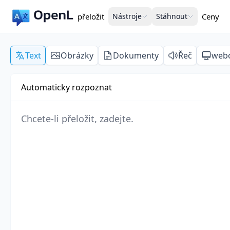
přeložit
Nástroje
Stáhnout
Ceny
Text
Obrázky
Dokumenty
Řeč
webo
Automaticky rozpoznat