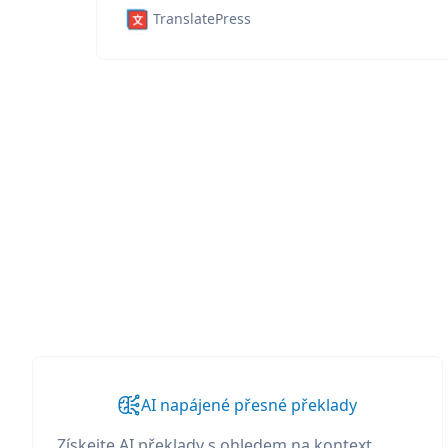
TranslatePress
AI napájené přesné překlady
Získejte AI překlady s ohledem na kontext,