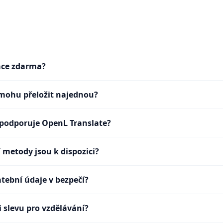
kace zdarma?
mohu přeložit najednou?
 podporuje OpenL Translate?
 metody jsou k dispozici?
atební údaje v bezpečí?
i slevu pro vzdělávání?