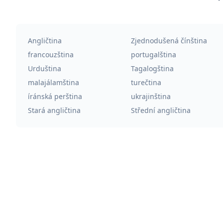
Angličtina
Zjednodušená čínština
francouzština
portugalština
Urduština
Tagalogština
malajálamština
turečtina
íránská perština
ukrajinština
Stará angličtina
Střední angličtina