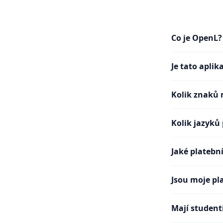
Co je OpenL?
Je tato apli
Kolik znaků 
Kolik jazyků
Jaké platební
Jsou moje pl
Mají student