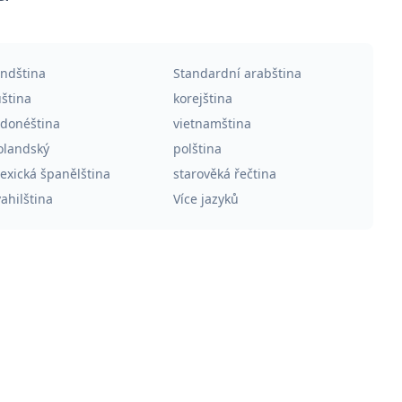
indština
Standardní arabština
uština
korejština
ndonéština
vietnamština
olandský
polština
exická španělština
starověká řečtina
ahilština
Více jazyků