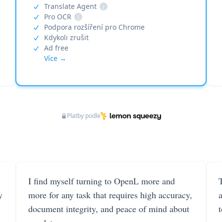
Translate Agent
i
Pro OCR
i
Podpora rozšíření pro Chrome
Kdykoli zrušit
Ad free
Více →
Platby podle
I find myself turning to OpenL more and
T
y
more for any task that requires high accuracy,
document integrity, and peace of mind about