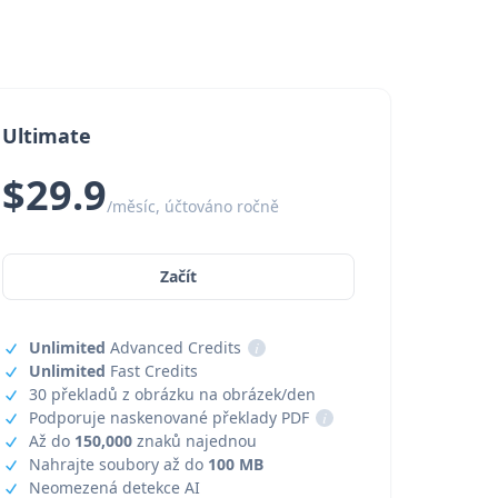
Ultimate
$29.9
/měsíc, účtováno ročně
Začít
Unlimited
Advanced Credits
i
Unlimited
Fast Credits
30 překladů z obrázku na obrázek/den
Podporuje naskenované překlady PDF
i
Až do
150,000
znaků najednou
Nahrajte soubory až do
100 MB
Neomezená detekce AI