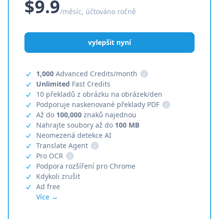
$9.9
/měsíc, účtováno ročně
vylepšit nyní
1,000
Advanced Credits/month
i
Unlimited
Fast Credits
10 překladů z obrázku na obrázek/den
Podporuje naskenované překlady PDF
i
Až do
100,000
znaků najednou
Nahrajte soubory až do
100 MB
Neomezená detekce AI
Translate Agent
i
Pro OCR
i
Podpora rozšíření pro Chrome
Kdykoli zrušit
Ad free
Více →