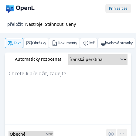
Přihlásit se
přeložit
Nástroje
Stáhnout
Ceny
Text
Obrázky
Dokumenty
Řeč
webové stránky
Automaticky rozpoznat
Pro