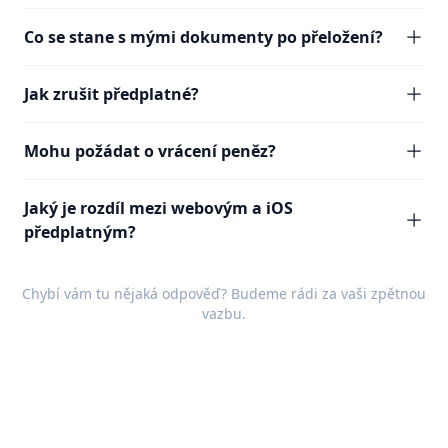
Co se stane s mými dokumenty po přeložení?
Jak zrušit předplatné?
Mohu požádat o vrácení peněz?
Jaký je rozdíl mezi webovým a iOS
předplatným?
Chybí vám tu nějaká odpověď? Budeme rádi za vaši
zpětnou
vazbu
.