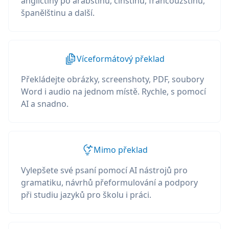
angličtiny po arabštinu, čínštinu, francouzštinu,
španělštinu a další.
Víceformátový překlad
Překládejte obrázky, screenshoty, PDF, soubory
Word i audio na jednom místě. Rychle, s pomocí
AI a snadno.
Mimo překlad
Vylepšete své psaní pomocí AI nástrojů pro
gramatiku, návrhů přeformulování a podpory
při studiu jazyků pro školu i práci.