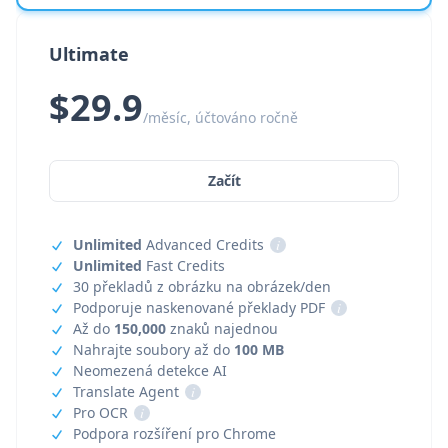
Ultimate
$29.9
/měsíc, účtováno ročně
Začít
Unlimited
Advanced Credits
i
Unlimited
Fast Credits
30 překladů z obrázku na obrázek/den
Podporuje naskenované překlady PDF
i
Až do
150,000
znaků najednou
Nahrajte soubory až do
100 MB
Neomezená detekce AI
Translate Agent
i
Pro OCR
i
Podpora rozšíření pro Chrome