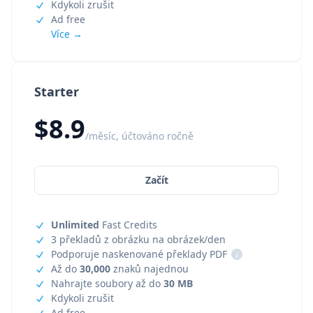
Kdykoli zrušit
Ad free
Více →
Starter
$8.9
/měsíc, účtováno ročně
Začít
Unlimited
Fast Credits
3 překladů z obrázku na obrázek/den
Podporuje naskenované překlady PDF
i
Až do
30,000
znaků najednou
Nahrajte soubory až do
30 MB
Kdykoli zrušit
Ad free